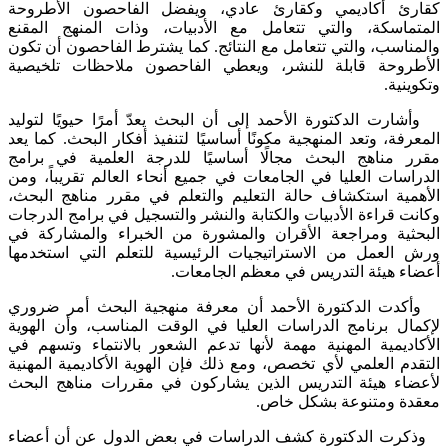
كقارئ أكاديمي وكقارئ عادي، ويفضل الفاحصون الأطروحة
المتماسكة، والتي تتعامل مع الأدبيات، وذات المنهج المقنع
والمناسب، والتي تتعامل مع النتائج. كما يشترط الفاحصون أن تكون
الأطروحة قابلة للنشر، ويعطي الفاحصون ملاحظات تلخيصية
وتكوينية.
وأشارت الدكتورة الأحمد إلى أن البحث يعدّ أمرًا حيويًا لتوليد
المعرفة، وتعد المنهجية مكونًا أساسيًا لتنفيذ أفكار البحث. كما يعد
مقرر مناهج البحث مجالًا أساسيًا للدرجة العلمية في برامج
الدراسات العليا في الجامعات في جميع أنحاء العالم تقريباً، ومن
الأهمية استكشاف حالة التعليم والتعلم في مقرر مناهج البحث،
وكانت قراءة الأدبيات والكتابة والنشر والتسجيل في برامج الدرجات
البحثية ومراجعة الأقران والمشورة من الخبراء والمشاركة في
ورش العمل من الاستراتيجيات الرئيسية للتعلم التي استخدمها
أعضاء هيئة التدريس في معظم الجامعات.
وأكدت الدكتورة الأحمد أن معرفة منهجية البحث أمر ضروري
لإكمال برنامج الدراسات العليا في الوقت المناسب، وأن الهوية
الأكاديمية المهنية مهمة لأنها تدعم الشعور بالانتماء وتسهم في
التقدم العلمي لأي تخصص، ومع ذلك فإن الهوية الأكاديمية المهنية
لأعضاء هيئة التدريس الذين يشاركون في مقررات مناهج البحث
معقدة ومتنوعة بشكل خاص.
وذكرت الدكتورة كشف الدراسات في بعض الدول عن أن أعضاء