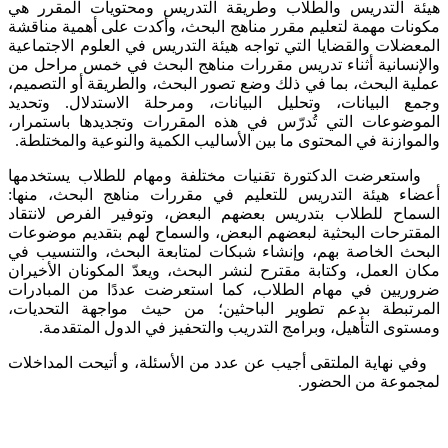
هيئة التدريس والطلاب وطريقة التدريس ومحتويات المقرر هي
مكونات مهمة لتعليم مقرر مناهج البحث، وأكدت على أهمية مناقشة
المعضلات والقضايا التي تواجه هيئة التدريس في العلوم الاجتماعية
والإنسانية أثناء تدريس مقررات مناهج البحث في خمس مراحل من
عملية البحث، بما في ذلك وضع تصور البحث، والطريقة أو التصميم،
وجمع البيانات، وتحليل البيانات، ومرحلة الاستدلال. وتحديد
الموضوعات التي تُدرّس في هذه المقررات وتجديدها باستمرار،
والموازنة في المحتوى ما بين الأساليب الكمية والنوعية والمختلطة.
واستعرضت الدكتورة تقنيات مختلفة ومهام للطلاب يستخدمها
أعضاء هيئة التدريس للتعليم في مقررات مناهج البحث، منها:
السماح للطلاب بتدريس بعضهم البعض، وتوفير الفرص لانتقاد
المقترحات البحثية لبعضهم البعض، والسماح لهم بتقديم موضوعات
البحث الخاصة بهم، وإنشاء شبكات لمتابعة البحث، والتنسيب في
مكان العمل، وكتابة مقترح لنشر البحث، ويعدّ المكونان الأخيران
ضروريين في مهام الطلاب، كما استعرضت عددًا من المبادرات
المرتبطة بدعم تطوير الباحثين؛ من حيث مواجهة التحديات،
ومستوى التأهيل، وبرامج التدريب والتحفيز في الدول المتقدمة.
وفي نهاية الملتقى أجيب عن عدد من الأسئلة، و ​أتيحت المداخلات
لمجموعة من الحضور.