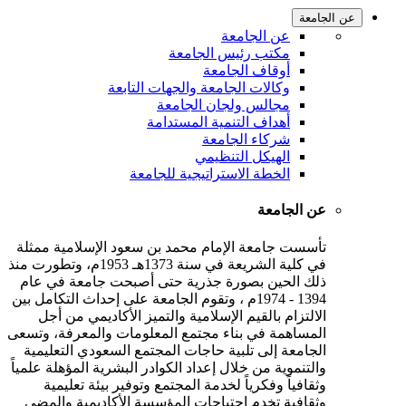
عن الجامعة
عن الجامعة
مكتب رئيس الجامعة
أوقاف الجامعة
وكالات الجامعة والجهات التابعة
مجالس ولجان الجامعة
أهداف التنمية المستدامة
شركاء الجامعة
الهيكل التنظيمي
الخطة الاستراتيجية للجامعة
عن الجامعة
تأسست جامعة الإمام محمد بن سعود الإسلامية ممثلة
في كلية الشريعة في سنة 1373هـ 1953م، وتطورت منذ
ذلك الحين بصورة جذرية حتى أصبحت جامعة في عام
1394 - 1974م ، وتقوم الجامعة على إحداث التكامل بين
الالتزام بالقيم الإسلامية والتميز الأكاديمي من أجل
المساهمة في بناء مجتمع المعلومات والمعرفة، وتسعى
الجامعة إلى تلبية حاجات المجتمع السعودي التعليمية
والتنموية من خلال إعداد الكوادر البشرية المؤهلة علمياً
وثقافياً وفكرياً لخدمة المجتمع وتوفير بيئة تعليمية
وثقافية تخدم احتياجات المؤسسة الأكاديمية والمضي