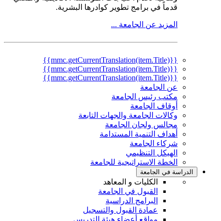
قدماً في برامج تطوير كوادرها البشرية.
المزيد عن الجامعة ...
{{mmc.getCurrentTranslation(item.Title)}}
{{mmc.getCurrentTranslation(item.Title)}}
{{mmc.getCurrentTranslation(item.Title)}}
عن الجامعة
مكتب رئيس الجامعة
أوقاف الجامعة
وكالات الجامعة والجهات التابعة
مجالس ولجان الجامعة
أهداف التنمية المستدامة
شركاء الجامعة
الهيكل التنظيمي
الخطة الاستراتيجية للجامعة
الدراسة في الجامعة
الكليات و المعاهد
القبول في الجامعة
البرامج الدراسية
عمادة القبول والتسجيل
مواقع أعضاء هيئة التدريس