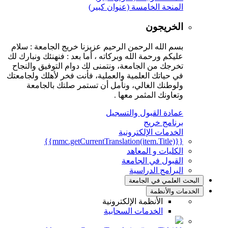
المنحة الخامسة (عنوان كبير)
الخريجون
بسم الله الرحمن الرحيم عزيزنا خريج الجامعة : سلام
عليكم ورحمة الله وبركاته ، أما بعد : فنهنئك ونبارك لك
تخرجك من الجامعة، ونتمنى لك دوام التوفيق والنجاح
في حياتك العلمية والعملية، فأنت فخر لأهلك ولجامعتك
ولوطنك الغالي، ونأمل أن تستمر صلتك بالجامعة
وتعاونك المثمر معها .
عمادة القبول والتسجيل
برنامج خريج
الخدمات الإلكترونية
{{mmc.getCurrentTranslation(item.Title)}}
الكليات و المعاهد
القبول في الجامعة
البرامج الدراسية
البحث العلمي في الجامعة
الخدمات والأنظمة
الأنظمة الإلكترونية
الخدمات السحابية