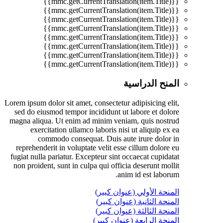
{{mmc.getCurrentTranslation(item.Title)}}
{{mmc.getCurrentTranslation(item.Title)}}
{{mmc.getCurrentTranslation(item.Title)}}
{{mmc.getCurrentTranslation(item.Title)}}
{{mmc.getCurrentTranslation(item.Title)}}
{{mmc.getCurrentTranslation(item.Title)}}
{{mmc.getCurrentTranslation(item.Title)}}
{{mmc.getCurrentTranslation(item.Title)}}
المنح الدراسية
Lorem ipsum dolor sit amet, consectetur adipisicing elit,
sed do eiusmod tempor incididunt ut labore et dolore
magna aliqua. Ut enim ad minim veniam, quis nostrud
exercitation ullamco laboris nisi ut aliquip ex ea
commodo consequat. Duis aute irure dolor in
reprehenderit in voluptate velit esse cillum dolore eu
fugiat nulla pariatur. Excepteur sint occaecat cupidatat
non proident, sunt in culpa qui officia deserunt mollit
anim id est laborum.
المنحة الأولي (عنوان كبير)
المنحة الثانية (عنوان كبير)
المنحة الثالثة (عنوان كبير)
المنحة الرابعة (عنوان كبير)