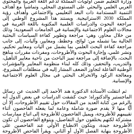
وزارة التعليم ضمن أولويات المملكة لدعم اللغة العربية والمحتوى
العربي العلمي والبحثي على المستوى المحلي، وتماشياً مع أهداف
التنمية المستدامة ذات البعد التعليمي والاجتماعي وأهداف رؤية
المملكة 2030 الاستراتيجية. ويستند هذا المشروع الوطني إلى
مراجعة البحوث والدراسات العلمية المكتوبة باللغة العربية في
مجالات العلوم الاجتماعية والإنسانية في الجامعات السعودية؛ وذلك
من خلال محاور، وهي: مراجعة وتطوير كفاءة السياسات البحثية
الحالية بما تشمله من: لوائح، وخطط، ومعايير، وآليات، إلى جانب
مراجعة كفاءة البحث العلمي بما يشمل من آليات ومعايير تحكيم،
ونشر علمي، وإجازة البحوث والأطروحات، ومفردات مقررات مناهج
البحث، بالإضافة إلى مراجعة تميز الباحث من ناحية معايير التأهيل،
والتدريب، والتحفيز، وذلك كله لبناء منظومة المعايير والمؤشرات
الوطنية الفاعلة لتجاوز الضعف المشار إليه في منطلقات المشروع،
ومعالجة الركود والانحراف البحثي في مجال العلوم الاجتماعية
والإنسانية.
ثم انتقلت الأستاذة الدكتورة هند الأحمد إلى الحديث عن رسائل
الماجستير والدكتوراه؛ حيث كشفت الدراسات في بعض الدول أنه
بالرغم من كتابة العديد من المقالات حول تقييم الأطروحات، إلا أن
أيًّا منها لا يقدم صورة شاملة وعامة لما يفعله الفاحصون أثناء
تقييمهم للأطروحة، ويميل الفاحصون للأطروحة إلى اتباع ممارسات
مشتركة لكتهم يختلفون حول التفاصيل، ويتوقع الفاحصون أن تكون
الأطروحة جيدة، ويتكون الانطباع الأولي عند الفاحصين على
الأطروحة بنهاية الفصل الأول أو الثاني، ويقرأ الفاحص الأطروحة