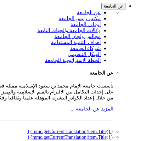
عن الجامعة
عن الجامعة
مكتب رئيس الجامعة
أوقاف الجامعة
وكالات الجامعة والجهات التابعة
مجالس ولجان الجامعة
أهداف التنمية المستدامة
شركاء الجامعة
الهيكل التنظيمي
الخطة الاستراتيجية للجامعة
عن الجامعة
على إحداث التكامل بين الالتزام بالقيم الإسلامية والتمي
من خلال إعداد الكوادر البشرية المؤهلة علمياً وثقافياً و
المزيد عن الجامعة ...
{{mmc.getCurrentTranslation(item.Title)}}
{{mmc.getCurrentTranslation(item.Title)}}