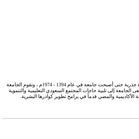
تأسست جامعة الإمام محمد بن سعود الإسلامية ممثلة في كلية الشريعة في سنة 1373هـ 1953م، وتطورت منذ ذلك الحين بصورة جذرية حتى أصبحت جامعة في عام 1394 - 1974م ، وتقوم الجامعة
ى الجامعة إلى تلبية حاجات المجتمع السعودي التعليمية والتنموية
سة الأكاديمية والمضي قدماً في برامج تطوير كوادرها البشرية.