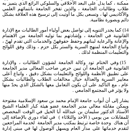
ممكنة ، كما يدل على البعد الأخلاقي والسلوكي الرائع الذي يتميز به
طلاب وطالبات الجامعة ، والذين تفخر الجامعة بانتمائهم العلمي
والأكاديمي لها ، وتسعى بكل ما أوتيت إلى ترسيخ هذه العلاقة بشكل
دائم وبصورة نظامية.
14) كما يجدر التنويه إلى تواصل بعض أولياء أمور الطالبات مع الإدارة
القانونية في الجامعة ، وإشادتهم بما توليه الجامعة من الاهتمام
والإعانة والرعاية لبناتهم وحفظ حقوقهنّ والخدمات التي تقدم لهنّ ،
واتباع الجامعة لمنهج السرية والستر بكل حزم ، وذلك وفق اللوائح
والتعليمات المنظمة لذلك .
15) وفي الختام تود وكالة الجامعة لشؤون الطالبات ، والإدارة
القانونية في الجامعة أن تبين حرص صاحب المعالي مدير الجامعة
على تطبيق الأنظمة واللوائح والتعليمات بشكل دقيق ، واتباع أعلى
معايير السرية والعدالة حيال مخالفات الطلاب والطالبات بشكل
عام ، مع التأكيد على أن يكون التعامل معها بالشكل الذي يحدّ منها
ولا يؤثر في المجتمع الجامعي .
يشار إلى أن أبواب جامعة الإمام محمد بن سعود الإسلامية مفتوحة
ويمكن مقابلة معالي مدير الجامعة عضو هيئة كبار العلماء الشيخ
الأستاذ الدكتور سليمان بن عبدالله أبا الخيل في الوقت المخصص
للمقابلات من يومي ( الأحد والثلاثاء ) في لقاء دوري بالإضافة إلى
أن هناك وحدة خاصة ترتبط بمكتب مدير الجامعة لخدمة المراجعين
لتقدم خدماتها على مدار العام ويسهل الوصول لها في مبنى إدارة