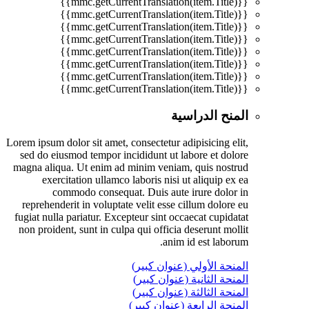
{{mmc.getCurrentTranslation(item.Title)}}
{{mmc.getCurrentTranslation(item.Title)}}
{{mmc.getCurrentTranslation(item.Title)}}
{{mmc.getCurrentTranslation(item.Title)}}
{{mmc.getCurrentTranslation(item.Title)}}
{{mmc.getCurrentTranslation(item.Title)}}
{{mmc.getCurrentTranslation(item.Title)}}
{{mmc.getCurrentTranslation(item.Title)}}
المنح الدراسية
Lorem ipsum dolor sit amet, consectetur adipisicing elit,
sed do eiusmod tempor incididunt ut labore et dolore
magna aliqua. Ut enim ad minim veniam, quis nostrud
exercitation ullamco laboris nisi ut aliquip ex ea
commodo consequat. Duis aute irure dolor in
reprehenderit in voluptate velit esse cillum dolore eu
fugiat nulla pariatur. Excepteur sint occaecat cupidatat
non proident, sunt in culpa qui officia deserunt mollit
anim id est laborum.
المنحة الأولي (عنوان كبير)
المنحة الثانية (عنوان كبير)
المنحة الثالثة (عنوان كبير)
المنحة الرابعة (عنوان كبير)