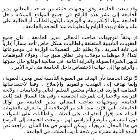
وقد سعت الجامعة وفق توجيهات حثيثة من صاحب المعالي مدير
الجامعة إلى نشر هذه اللوائح في جميع المواقع الممكنة داخل
الجامعة سواء الإلكترونية أو الورقية ، ليكون الطالب أو الطالبة على
علم واطلاع بهذه اللوائح والتعليمات منذ التحاقه بالجامعة .
4) وفقاً لتوجيهات صاحب المعالي مدير الجامعة ، فإن جميع
العقوبات التأديبية المتعلقة بالطالبات بشكل خاص تأخذ مساراً إدارياً
في غاية السرية ، ولا يطلع على التفصيلات الواردة في موضوعاتها
ابتداءً إلا موظفات مؤهلات وفي نطاق ضيق جداً ، وهؤلاء الموظفات
لديهن الخبرة الطويلة والدراية التامة في معالجة الوقائع حال حدوثها
، والرفع بها إلى جهات الاختصاص داخل الجامعة متى لزم الأمر .
5) تؤكد الجامعة بأن الهدف من العقوبة التأديبية ليس مجرد العقوبة ،
وإنما تهدف إلى التهذيب والتقويم والإصلاح ، وفقاً لاختصاصاتها
النظامية الواردة في نظام مجلس التعليم العالي والجامعات ، ولائحة
الدراسة والاختبارات للمرحلة الجامعية ، وفي هذا السياق فقد كانت
الجامعة وبتوجيهات صاحب المعالي مدير الجامعة من أوائل
الجامعات التي أقرّت مبدأ التدابير الإصلاحية أو ما يعرف بالعقوبات
البديلة عند إقرار العقوبات على الطلاب والطالبات على السواء ،
دون المساس بالوضع الدراسي لهم ، وسعت الجامعة إلى التوسع
في هذا المجال تدريجياً ، ويمكن للمهتم في هذا الشأن مراجعة نص
المادة الثانية عشرة من لائحة تأديب الطلاب في الجامعة .