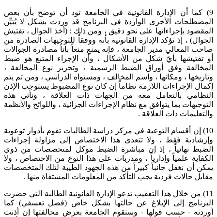
9) كما أن الإدارة القانونية في الجامعة تود أن توضح بأن بعض
المصطلحات الأخرى الواردة في البرنامج قد وردت بشكل لا يُبَيِّن
المقصود بإجراءاتها على نحو دقيق ، ومن ذلك : (أخذ الجوال ، تفتيش
الجوال) ، إذ تؤكد الإدارة القانونية بأنه ووفقاً للتوجيهات الصادرة من
صاحب المعالي مدير الجامعة ، فإنه يمنع منعاً باتاً مصادرة الجوالات
أو تفتيشها بأيّ شكل من الأشكال ، وأن الإجراء المتبع هو ضبط
المخالفة وفق أوراق الضبط الرسمية ، وتحرير نوع المخالفة ،
وتاريخها ، ومكانها ، واسم المخالف ، ومستواه الدراسي ، ومن ثم يتم
إكمال الإجراءات اللازمة نظاماً إن كان نوع المضبوط يستوجب الإذن
النظامي بالتعامل معه من الجهات ذات العلاقة ، وتأتي هذه
التوجيهات بما يتوافق مع نظام الإجراءات الجزائية ، واللوائح والأنظمة
والتعليمات ذات العلاقة .
10) إن أقسام التوعية في مركز دراسة الطالبات تقوم بأدوار توعوية
وإرشادية فقط ، ولا تتعدى هذا الاختصاص إلى مزاولة إجراءات
الضبط نهائياً ، إذ إن مباشرة الضبط موكل لمتخصصات من ذوي
الكفاية علمياً وإدارياً ، ومدربات على هذا النوع من الاختصاص ، ولا
يمكن أن نغفل جانباً كبيراً من هذه الجهود الطيبة لتلك المتخصصات
مقابل حالات فردية يجب التأكد من المعلومات المستقاة منها .
11) من خلال هذا التعقيب تدعو الإدارة القانونية الطالبة التي حضرت
البرنامج إلى الإبلاغ عن حالتها بشكل خاص (فصل تعسفي) كما
أوردته - حسب قولها - وستقوم الجامعة بعرض مخالفتها إن أذنت