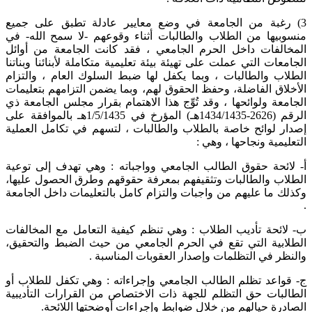
3) رغبة من الجامعة في وضع معايير عادلة تطبق على جميع
منسوبيها من الطلاب والطالبات أثناء وقوعهم -لا سمح الله- في
المخالفات داخل الحرم الجامعي ، فقد كانت الجامعة من أوائل
الجامعات التي عملت على تهيئة بيئة تعليمية متكاملة لأبنائنا وبناتنا
الطلاب والطالبات ، وبما يكفل لها ضبط السلوك العام ، والتزام
الأخلاق الفاضلة، وحفظ الحقوق لهم، وبما يضمن التزامهم بتعليمات
الجامعة ولوائحها ، وقد تُوِّج هذا الاهتمام بقرار مجلس الجامعة ذي
الرقم (2626-1434/1435هـ) المؤرخ في 1/5/1435هـ بالموافقة على
إصدار لوائح خاصة بالطلاب والطالبات ، لتسهم في تكامل العملية
التعليمية ونجاحها ، وهي :
أ- لائحة حقوق الطالب الجامعي وواجباته : وهي تهدف إلى توعية
الطلاب والطالبات وتثقيفهم بمعرفة حقوقهم وطرق الحصول عليها،
وكذلك ما عليهم من واجبات والتزام كامل بالتعليمات داخل الجامعة
.
ب- لائحة تأديب الطلاب : وهي تنظم كيفية التعامل مع المخالفات
الطلابية التي تقع في الحرم الجامعي من حيث الضبط والتحقيق،
والنظر في التظلمات وإصدار العقوبات المناسبة .
ج- قواعد تظلم الطالب الجامعي وإجراءاته : وهي تكفل للطلاب أو
الطالبات حق التظلم للجهة ذات الاختصاص من القرارات التأديبية
الصادرة حيالهم من خلال ضوابط وإجراءات أوضحتها اللائحة.