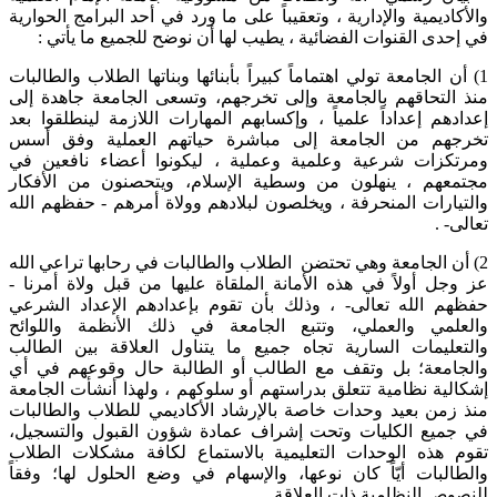
والأكاديمية والإدارية ، وتعقيباً على ما ورد في أحد البرامج الحوارية
في إحدى القنوات الفضائية ، يطيب لها أن نوضح للجميع ما يأتي :
1) أن الجامعة تولي اهتماماً كبيراً بأبنائها وبناتها الطلاب والطالبات
منذ التحاقهم بالجامعة وإلى تخرجهم، وتسعى الجامعة جاهدة إلى
إعدادهم إعداداً علمياً ، وإكسابهم المهارات اللازمة لينطلقوا بعد
تخرجهم من الجامعة إلى مباشرة حياتهم العملية وفق أسس
ومرتكزات شرعية وعلمية وعملية ، ليكونوا أعضاء نافعين في
مجتمعهم ، ينهلون من وسطية الإسلام، ويتحصنون من الأفكار
والتيارات المنحرفة ، ويخلصون لبلادهم وولاة أمرهم - حفظهم الله
تعالى- .
2) أن الجامعة وهي تحتضن الطلاب والطالبات في رحابها تراعي الله
عز وجل أولاً في هذه الأمانة الملقاة عليها من قبل ولاة أمرنا -
حفظهم الله تعالى- ، وذلك بأن تقوم بإعدادهم الإعداد الشرعي
والعلمي والعملي، وتتبع الجامعة في ذلك الأنظمة واللوائح
والتعليمات السارية تجاه جميع ما يتناول العلاقة بين الطالب
والجامعة؛ بل وتقف مع الطالب أو الطالبة حال وقوعهم في أي
إشكالية نظامية تتعلق بدراستهم أو سلوكهم ، ولهذا أنشأت الجامعة
منذ زمن بعيد وحدات خاصة بالإرشاد الأكاديمي للطلاب والطالبات
في جميع الكليات وتحت إشراف عمادة شؤون القبول والتسجيل،
تقوم هذه الوحدات التعليمية بالاستماع لكافة مشكلات الطلاب
والطالبات أيّاً كان نوعها، والإسهام في وضع الحلول لها؛ وفقاً
للنصوص النظامية ذات العلاقة .