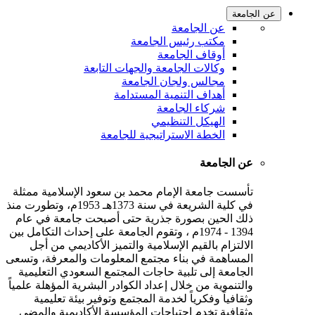
عن الجامعة
عن الجامعة
مكتب رئيس الجامعة
أوقاف الجامعة
وكالات الجامعة والجهات التابعة
مجالس ولجان الجامعة
أهداف التنمية المستدامة
شركاء الجامعة
الهيكل التنظيمي
الخطة الاستراتيجية للجامعة
عن الجامعة
تأسست جامعة الإمام محمد بن سعود الإسلامية ممثلة
في كلية الشريعة في سنة 1373هـ 1953م، وتطورت منذ
ذلك الحين بصورة جذرية حتى أصبحت جامعة في عام
1394 - 1974م ، وتقوم الجامعة على إحداث التكامل بين
الالتزام بالقيم الإسلامية والتميز الأكاديمي من أجل
المساهمة في بناء مجتمع المعلومات والمعرفة، وتسعى
الجامعة إلى تلبية حاجات المجتمع السعودي التعليمية
والتنموية من خلال إعداد الكوادر البشرية المؤهلة علمياً
وثقافياً وفكرياً لخدمة المجتمع وتوفير بيئة تعليمية
وثقافية تخدم احتياجات المؤسسة الأكاديمية والمضي