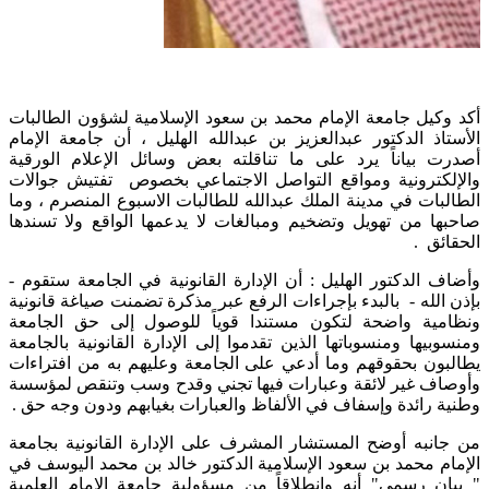
أكد وكيل جامعة الإمام محمد بن سعود الإسلامية لشؤون الطالبات
الأستاذ الدكتور عبدالعزيز بن عبدالله الهليل ، أن جامعة الإمام
أصدرت بياناً يرد على ما تناقلته بعض وسائل الإعلام الورقية
والإلكترونية ومواقع التواصل الاجتماعي بخصوص تفتيش جوالات
الطالبات في مدينة الملك عبدالله للطالبات الاسبوع المنصرم ، وما
صاحبها من تهويل وتضخيم ومبالغات لا يدعمها الواقع ولا تسندها
الحقائق .
وأضاف الدكتور الهليل : أن الإدارة القانونية في الجامعة ستقوم -
بإذن الله - بالبدء بإجراءات الرفع عبر مذكرة تضمنت صياغة قانونية
ونظامية واضحة لتكون مستندا قوياً للوصول إلى حق الجامعة
ومنسوبيها ومنسوباتها الذين تقدموا إلى الإدارة القانونية بالجامعة
يطالبون بحقوقهم وما أدعي على الجامعة وعليهم به من افتراءات
وأوصاف غير لائقة وعبارات فيها تجني وقدح وسب وتنقص لمؤسسة
وطنية رائدة وإسفاف في الألفاظ والعبارات بغيابهم ودون وجه حق .
من جانبه أوضح المستشار المشرف على الإدارة القانونية بجامعة
الإمام محمد بن سعود الإسلامية الدكتور خالد بن محمد اليوسف في
" بيان رسمي" أنه وانطلاقاً من مسؤولية جامعة الإمام العلمية