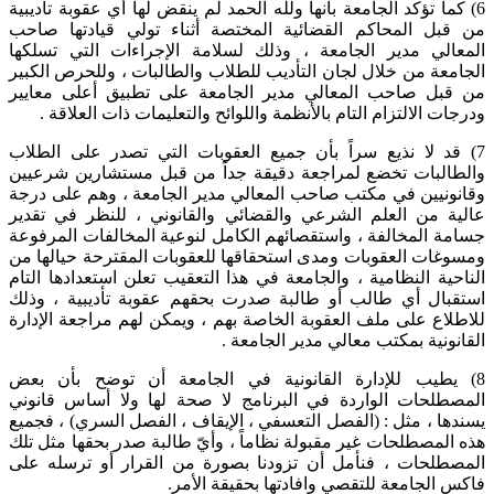
6) كما تؤكد الجامعة بأنها ولله الحمد لم ينقض لها أي عقوبة تأديبية
من قبل المحاكم القضائية المختصة أثناء تولي قيادتها صاحب
المعالي مدير الجامعة ، وذلك لسلامة الإجراءات التي تسلكها
الجامعة من خلال لجان التأديب للطلاب والطالبات ، وللحرص الكبير
من قبل صاحب المعالي مدير الجامعة على تطبيق أعلى معايير
ودرجات الالتزام التام بالأنظمة واللوائح والتعليمات ذات العلاقة .
7) قد لا نذيع سراً بأن جميع العقوبات التي تصدر على الطلاب
والطالبات تخضع لمراجعة دقيقة جداً من قبل مستشارين شرعيين
وقانونيين في مكتب صاحب المعالي مدير الجامعة ، وهم على درجة
عالية من العلم الشرعي والقضائي والقانوني ، للنظر في تقدير
جسامة المخالفة ، واستقصائهم الكامل لنوعية المخالفات المرفوعة
ومسوغات العقوبات ومدى استحقاقها للعقوبات المقترحة حيالها من
الناحية النظامية ، والجامعة في هذا التعقيب تعلن استعدادها التام
استقبال أي طالب أو طالبة صدرت بحقهم عقوبة تأديبية ، وذلك
للاطلاع على ملف العقوبة الخاصة بهم ، ويمكن لهم مراجعة الإدارة
القانونية بمكتب معالي مدير الجامعة .
8) يطيب للإدارة القانونية في الجامعة أن توضح بأن بعض
المصطلحات الواردة في البرنامج لا صحة لها ولا أساس قانوني
يسندها ، مثل : (الفصل التعسفي ، الإيقاف ، الفصل السري) ، فجميع
هذه المصطلحات غير مقبولة نظاماً ، وأيّ طالبة صدر بحقها مثل تلك
المصطلحات ، فنأمل أن تزودنا بصورة من القرار أو ترسله على
فاكس الجامعة للتقصي وافادتها بحقيقة الأمر.