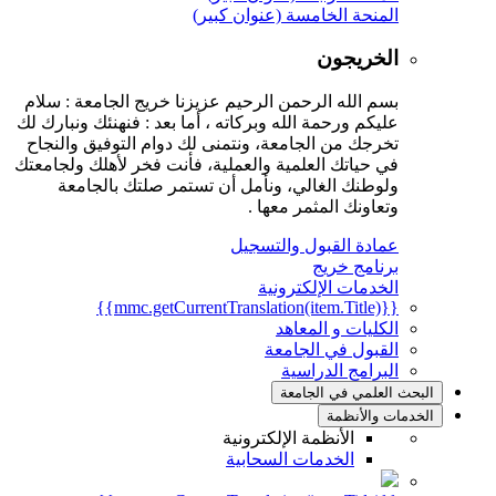
المنحة الخامسة (عنوان كبير)
الخريجون
بسم الله الرحمن الرحيم عزيزنا خريج الجامعة : سلام
عليكم ورحمة الله وبركاته ، أما بعد : فنهنئك ونبارك لك
تخرجك من الجامعة، ونتمنى لك دوام التوفيق والنجاح
في حياتك العلمية والعملية، فأنت فخر لأهلك ولجامعتك
ولوطنك الغالي، ونأمل أن تستمر صلتك بالجامعة
وتعاونك المثمر معها .
عمادة القبول والتسجيل
برنامج خريج
الخدمات الإلكترونية
{{mmc.getCurrentTranslation(item.Title)}}
الكليات و المعاهد
القبول في الجامعة
البرامج الدراسية
البحث العلمي في الجامعة
الخدمات والأنظمة
الأنظمة الإلكترونية
الخدمات السحابية