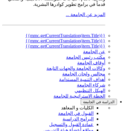
قدماً في برامج تطوير كوادرها البشرية.
المزيد عن الجامعة ...
{{mmc.getCurrentTranslation(item.Title)}}
{{mmc.getCurrentTranslation(item.Title)}}
{{mmc.getCurrentTranslation(item.Title)}}
عن الجامعة
مكتب رئيس الجامعة
أوقاف الجامعة
وكالات الجامعة والجهات التابعة
مجالس ولجان الجامعة
أهداف التنمية المستدامة
شركاء الجامعة
الهيكل التنظيمي
الخطة الاستراتيجية للجامعة
الدراسة في الجامعة
الكليات و المعاهد
القبول في الجامعة
البرامج الدراسية
عمادة القبول والتسجيل
مواقع أعضاء هيئة التدريس