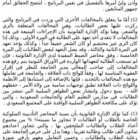
وأذن وليّ أمرها بالتفصيل في نفس البرنامج ، لتتضح الحقائق أمام
جمهور المتابعين .
12) أمّا ما يتعلق بالمخالفات الأخرى التي وردت في البرنامج والتي
ركزت عليها بعض الطالبات، وهي المخالفات المتعلقة بالزي
والشعر، وهنا تؤكد الإدارة القانونية بأن الإجراءات المتبعة في هذه
المخالفات لا تتعدى أخذ تعهد على الطالبة في المرة الأولى ، وذلك إذا
كان الزي غير محتشم أو كان الشعر خفيفاً جداً ، وكذلك يؤخذ تعهد
في المرة الثانية والثالثة ، وقد يصل التعهد لبعض الطالبات إلى المرة
الخامسة ، وفق محاضر الضبط المقيدة لدى الإدارة القانونية ، فإن
لم تستجب الطالبة لتعهداتها الواردة في الأوراق الثبوتية يتم رفع هذه
المخالفات إلى صاحب المعالي مدير الجامعة للنظر في إقرار
العقوبة المناسبة لها ، وفقاً للوائح ذات العلاقة ، والجامعة في تعاملها
مع هذه المخالفات بالتحديد ، فإنها بالإضافة إلى استنادها إلى الأنظمة
واللوائح ذات العلاقة تطبق توجيهات سامية من ولاة الأمر - حفظهم
الله - بمنع دخول وانتشار بعض الظواهر السلبية التي تنتشر بين
الطالبات في مدارس التعليم العام والجامعات السعودية ، والتي
تؤكد على مكافحة الظواهر السلبية الوافدة على المجتمع السعودي .
13) كما تؤكد الإدارة القانونية بأن نسبة المحاضر التأديبية السلوكية
الخاصة بالطلاب أو الطالبات لا تتجاوز ما نسبته¼ % من مجموع
أعداد الطلاب والطالبات الملتحقين بها ، والتي تتجاوز أعدادهم
ثمانون ألف طالب وطالبة تقريباً ، وهذا يدل على حرص الجامعة على
رعاية الطلاب والطالبات ، وحسن التعامل معهم بأرقى صورة