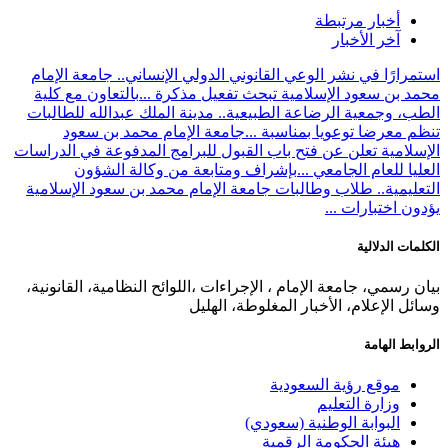
أخبار مرتبطة
آخر الأخبار
استمرارًا في نشر الوعي القانوني الدولي الإنساني.. جامعة الإمام
محمد بن سعود الإسلامية تبحث تفعيل مذكرة ...
بالتعاون مع كلية
الطب، وجمعية الرضاعة الطبيعية.. مدينة الملك عبدالله للطالبات
تنظم معرضا توعويا بمناسبة ...
جامعة الإمام محمد بن سعود
الإسلامية تعلن عن فتح باب القبول للبرامج المدفوعة في الدراسات
العليا للعام الجامعي ...
بإشراف ومتابعة من وكالة الشؤون
التعليمية.. طلاب وطالبات جامعة الإمام محمد بن سعود الإسلامية
يؤدون اختبارات ...
الكلمات الدلالية
بيان رسمي، جامعة الإمام ، الإجراءات ،اللوائح النظامية، القانونية،
وسائل الإعلام، الأخبار المغلوطة، الهليل
الروابط الهامة
موقع رؤية السعودية
وزارة التعليم
البوابة الوطنية (سعودي)
هيئة الحكومة الرقمية