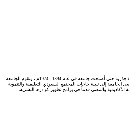
تأسست جامعة الإمام محمد بن سعود الإسلامية ممثلة في كلية الشريعة في سنة 1373هـ 1953م، وتطورت منذ ذلك الحين بصورة جذرية حتى أصبحت جامعة في عام 1394 - 1974م ، وتقوم الجامعة
ى الجامعة إلى تلبية حاجات المجتمع السعودي التعليمية والتنموية
سة الأكاديمية والمضي قدماً في برامج تطوير كوادرها البشرية.