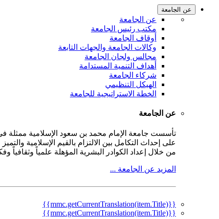
عن الجامعة
عن الجامعة
مكتب رئيس الجامعة
أوقاف الجامعة
وكالات الجامعة والجهات التابعة
مجالس ولجان الجامعة
أهداف التنمية المستدامة
شركاء الجامعة
الهيكل التنظيمي
الخطة الاستراتيجية للجامعة
عن الجامعة
على إحداث التكامل بين الالتزام بالقيم الإسلامية والتمي
من خلال إعداد الكوادر البشرية المؤهلة علمياً وثقافياً و
المزيد عن الجامعة ...
{{mmc.getCurrentTranslation(item.Title)}}
{{mmc.getCurrentTranslation(item.Title)}}