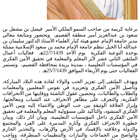
برعاية كريمة من صاحب السمو الملكي الأمير فيصل بن مشعل بن
سعود بن عبدالعزيز أمير منطقة القصيم، وبحضور ومتابعة معالي
مدير جامعة الإمام عضو هيئة كبار العلماء الأستاذ الدكتور سليمان بن
عبدالله أبا الخيل تنظم جامعة الإمام محمد بن سعود الإسلامية ممثلة
بوحدة التوعية الفكرية يوم الأحد 22/7/1439هـ فعاليات أعمال
الملتقى الثاني عشر لأثر المعلم والمعلمة في تحقيق الأمن الفكري
في المؤسسات التعليمية ، بمدينة بريدة بمحافظة القصيم، وتستمر
الفعاليات حتى يوم الأربعاء الموافق 25/7/1439هـ .
ويهدف الملتقى إلى تعزيز الحب والولاء لقادة هذه البلاد المباركة،
وتأصيل الأمن الفكري وتعزيزه في نفوس المعلمين والمعلمات
والطلاب والطالبات، وتحصين عقول الناشئة ووقايتها من الانحرافات
الفكرية، والتعرف على مظاهر الانحراف عند الشباب ومعالجتها،
وإبراز العلاقة الوثيقة بين حب الوطن والانتماء إليه وبين الأمن
الفكري المنشود، والتأكيد على مسؤولية المعلم والمعلمة في تحقيق
الأمن الفكري داخل المؤسسات التعليمية، وبيان آثار ذلك، وبيان
خطورة الانحراف الفكري وآثاره المدمرة على الفرد والمجتمع
والدولة وعلاقته بالإفساد في الأرض والإرهاب، والتحذير الجازم
والواضح من الجماعات والتيارات والتنظيمات المتطرفة، وواجب