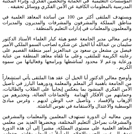
المؤسسات التعليمية في الحماية والتحصين الفكري، وإثراء المكتبة
المدرسية بالمعلومات الكافية عن الأمن الفكري ووسائل تحقيقه .
ويستهدف الملتقى أكثر من 100 من أساتذة المعاهد العلمية في
مناطق المملكة والمشرفون والمشرفات والمديرون والمديرات
والمعلمون والمعلمات في إدارات التعليم بالمنطقة .
وعبر معالي مدير الجامعة عضو هيئة كبار العلماء الأستاذ الدكتور
سليمان بن عبدالله أبا الخيل عن شكره لصاحب السمو الملكي الأمير
فيصل بن مشعل بن سعود بن عبدالعزيز أمير منطقة القصيم على
رعايته الكريمة للملتقى، وعلى ما تلقاه معاهد المنطقة من عناية
ورعاية ودعم لا محدود لمناشطها وبرامجها وفعالياتها من سموه
الكريم .
وأوضح معالي الدكتور أبا الخيل أن عقد هذا الملتقى يأتي استشعاراً
من الجامعة بأهمية أثر المعلم والمعلمة ودورهما البارز في تأصيل
الأمن الفكري المنشود بما ينعكس إيجابياً على الطلاب والطالبات،
وحمايتهم من الأفكار الهدامة والجماعات الضالة، وتحذيرهم من
الإرهاب والإفساد ، وتأصيل حب الوطن لديهم ، وغرس مبادئ
الوسطية والاعتدال والاستقامة في نفوس الناشئة.
وبين معاليه أن الدورة تستهدف المعلمين والمعلمات والمشرفين
والمشرفات بمراحل التعليم المختلفة، ويحضرها العديد من معلمي
المعاهد العلمية على مستوى المملكة، مشيراً إلى أن هذه الدورة
تهدف إلى غرس الحب والإخلاص لله أولاً، ثم الوطن وقادته - حفظهم