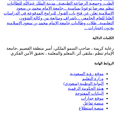
الطب، وجمعية الرضاعة الطبيعية.. مدينة الملك عبدالله للطالبات
تنظم معرضا توعويا بمناسبة ...
جامعة الإمام محمد بن سعود
الإسلامية تعلن عن فتح باب القبول للبرامج المدفوعة في الدراسات
العليا للعام الجامعي ...
بإشراف ومتابعة من وكالة الشؤون
التعليمية.. طلاب وطالبات جامعة الإمام محمد بن سعود الإسلامية
يؤدون اختبارات ...
الكلمات الدلالية
رعاية كريمة ، صاحب السمو الملكي، أمير منطقة القصيم ،جامعة
الإمام تنظم ،ملتقى أثر ،المعلم والمعلمة ، تحقيق الأمن الفكري
الروابط الهامة
موقع رؤية السعودية
وزارة التعليم
البوابة الوطنية (سعودي)
هيئة الحكومة الرقمية
البيانات المفتوحة
موقع جدارات
منصة تفاعل
منصة استطلاع