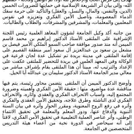
الله- وإلى بيان أثر الشريعة الإسلامية في حمايتها للضرورات الخمس
(الدين، والنفس، والمال، والنسل، والعقل) والتأكيد على حرمة سفك
الدماء المعصومة، وتأصيل الأمن الفكري وتعزيزه في نفوس
المعلمين والمعلمات، والمشرفين والمشرفات، والطلاب والطالبات.
من جانبه أكد وكيل الجامعة لشؤون المعاهد العلمية رئيس اللجنة
الإشرافية على الملتقى الأستاذ الدكتور إبراهيم بن محمد قاسم
الميمن أنه منذ صدور موافقة صاحب السمو الملكي الأمير فيصل بن
مشعل بن سعود بن عبدالعزيز آل سعود أمير منطقة القصيم على
إقامة الملتقى في مدينة بريدة تم تشكيل عدة لجان فرعية في
الوكالة وفي المعهد العلمي في بريدة للتحضير للملتقى عكفت على
الإعداد والترتيب له، مبيناً أن هذا الملتقى يقام بإشراف مباشر من
معالي مدير الجامعة الأستاذ الدكتور سليمان بن عبدالله أبا الخيل.
وأوضح الدكتور الميمن أن الملتقى يتضمن محاور رئيسة، يتم فيها
مناقشة عدة مواضيع، منها : حقيقة الأمن الفكري وأهميته وضرورة
المجتمع إليه، وأسباب الانحراف الفكري والعقدي وآثاره، والانحراف
الفكري لدى الناشئة وطرق علاجه، وتحقيق الأمن العقدي والفكري
وأثره في رفع الروح المعنوية، ومقرر الحوار وأثره في بيان السنة
النبوية والدفاع عنها، ودور المعلم والمعلمة في تحقيق الانتماء
الوطني، وأثر عناصر العملية التعليمية في تحقيق الأمن الفكري، لافتاً
إلى أنه سيحاضر في الدورة نخبة من أعضاء هيئة التدريس
المتخصصين في الجامعة.