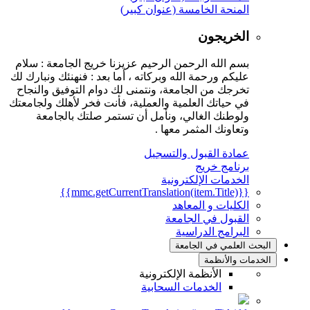
المنحة الخامسة (عنوان كبير)
الخريجون
بسم الله الرحمن الرحيم عزيزنا خريج الجامعة : سلام
عليكم ورحمة الله وبركاته ، أما بعد : فنهنئك ونبارك لك
تخرجك من الجامعة، ونتمنى لك دوام التوفيق والنجاح
في حياتك العلمية والعملية، فأنت فخر لأهلك ولجامعتك
ولوطنك الغالي، ونأمل أن تستمر صلتك بالجامعة
وتعاونك المثمر معها .
عمادة القبول والتسجيل
برنامج خريج
الخدمات الإلكترونية
{{mmc.getCurrentTranslation(item.Title)}}
الكليات و المعاهد
القبول في الجامعة
البرامج الدراسية
البحث العلمي في الجامعة
الخدمات والأنظمة
الأنظمة الإلكترونية
الخدمات السحابية