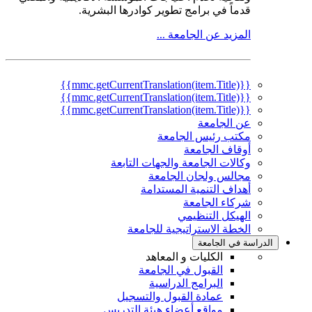
قدماً في برامج تطوير كوادرها البشرية.
المزيد عن الجامعة ...
{{mmc.getCurrentTranslation(item.Title)}}
{{mmc.getCurrentTranslation(item.Title)}}
{{mmc.getCurrentTranslation(item.Title)}}
عن الجامعة
مكتب رئيس الجامعة
أوقاف الجامعة
وكالات الجامعة والجهات التابعة
مجالس ولجان الجامعة
أهداف التنمية المستدامة
شركاء الجامعة
الهيكل التنظيمي
الخطة الاستراتيجية للجامعة
الدراسة في الجامعة
الكليات و المعاهد
القبول في الجامعة
البرامج الدراسية
عمادة القبول والتسجيل
مواقع أعضاء هيئة التدريس