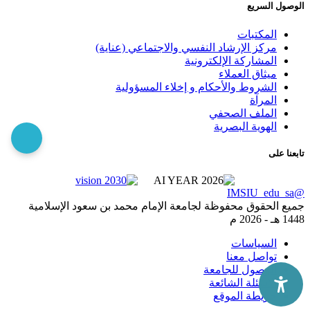
الوصول السريع
المكتبات
مركز الإرشاد النفسي والاجتماعي (عناية)
المشاركة الإلكترونية
ميثاق العملاء
الشروط والأحكام و إخلاء المسؤولية
المرآة
الملف الصحفي
الهوية البصرية
تابعنا على
@IMSIU_edu_sa
جميع الحقوق محفوظة لجامعة الإمام محمد بن سعود الإسلامية
1448 هـ -
2026 م
السياسات
تواصل معنا
الوصول للجامعة
الاسئلة الشائعة
خريطة الموقع