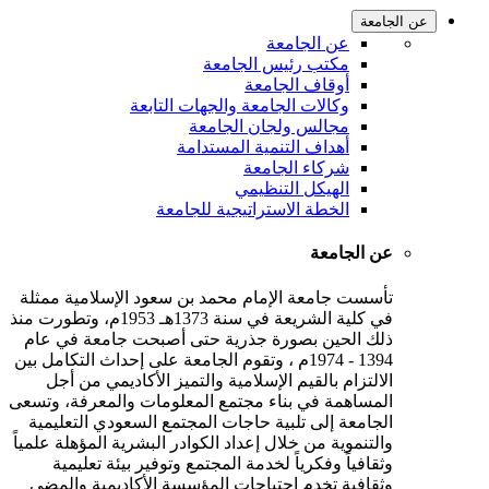
عن الجامعة
عن الجامعة
مكتب رئيس الجامعة
أوقاف الجامعة
وكالات الجامعة والجهات التابعة
مجالس ولجان الجامعة
أهداف التنمية المستدامة
شركاء الجامعة
الهيكل التنظيمي
الخطة الاستراتيجية للجامعة
عن الجامعة
تأسست جامعة الإمام محمد بن سعود الإسلامية ممثلة
في كلية الشريعة في سنة 1373هـ 1953م، وتطورت منذ
ذلك الحين بصورة جذرية حتى أصبحت جامعة في عام
1394 - 1974م ، وتقوم الجامعة على إحداث التكامل بين
الالتزام بالقيم الإسلامية والتميز الأكاديمي من أجل
المساهمة في بناء مجتمع المعلومات والمعرفة، وتسعى
الجامعة إلى تلبية حاجات المجتمع السعودي التعليمية
والتنموية من خلال إعداد الكوادر البشرية المؤهلة علمياً
وثقافياً وفكرياً لخدمة المجتمع وتوفير بيئة تعليمية
وثقافية تخدم احتياجات المؤسسة الأكاديمية والمضي