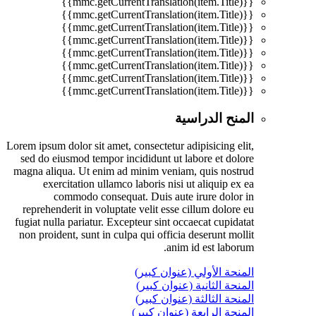
{{mmc.getCurrentTranslation(item.Title)}}
{{mmc.getCurrentTranslation(item.Title)}}
{{mmc.getCurrentTranslation(item.Title)}}
{{mmc.getCurrentTranslation(item.Title)}}
{{mmc.getCurrentTranslation(item.Title)}}
{{mmc.getCurrentTranslation(item.Title)}}
{{mmc.getCurrentTranslation(item.Title)}}
{{mmc.getCurrentTranslation(item.Title)}}
المنح الدراسية
Lorem ipsum dolor sit amet, consectetur adipisicing elit,
sed do eiusmod tempor incididunt ut labore et dolore
magna aliqua. Ut enim ad minim veniam, quis nostrud
exercitation ullamco laboris nisi ut aliquip ex ea
commodo consequat. Duis aute irure dolor in
reprehenderit in voluptate velit esse cillum dolore eu
fugiat nulla pariatur. Excepteur sint occaecat cupidatat
non proident, sunt in culpa qui officia deserunt mollit
anim id est laborum.
المنحة الأولي (عنوان كبير)
المنحة الثانية (عنوان كبير)
المنحة الثالثة (عنوان كبير)
المنحة الرابعة (عنوان كبير)