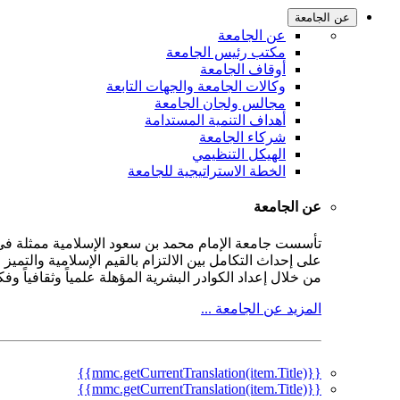
عن الجامعة
عن الجامعة
مكتب رئيس الجامعة
أوقاف الجامعة
وكالات الجامعة والجهات التابعة
مجالس ولجان الجامعة
أهداف التنمية المستدامة
شركاء الجامعة
الهيكل التنظيمي
الخطة الاستراتيجية للجامعة
عن الجامعة
على إحداث التكامل بين الالتزام بالقيم الإسلامية والتمي
من خلال إعداد الكوادر البشرية المؤهلة علمياً وثقافياً و
المزيد عن الجامعة ...
{{mmc.getCurrentTranslation(item.Title)}}
{{mmc.getCurrentTranslation(item.Title)}}