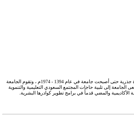
تأسست جامعة الإمام محمد بن سعود الإسلامية ممثلة في كلية الشريعة في سنة 1373هـ 1953م، وتطورت منذ ذلك الحين بصورة جذرية حتى أصبحت جامعة في عام 1394 - 1974م ، وتقوم الجامعة
ى الجامعة إلى تلبية حاجات المجتمع السعودي التعليمية والتنموية
سة الأكاديمية والمضي قدماً في برامج تطوير كوادرها البشرية.