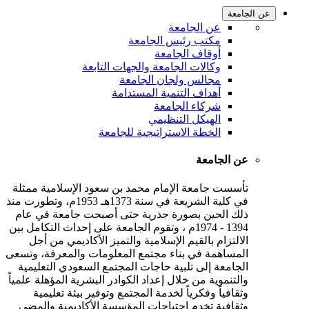
عن الجامعة
عن الجامعة
مكتب رئيس الجامعة
أوقاف الجامعة
وكالات الجامعة والجهات التابعة
مجالس ولجان الجامعة
أهداف التنمية المستدامة
شركاء الجامعة
الهيكل التنظيمي
الخطة الاستراتيجية للجامعة
عن الجامعة
تأسست جامعة الإمام محمد بن سعود الإسلامية ممثلة
في كلية الشريعة في سنة 1373هـ 1953م، وتطورت منذ
ذلك الحين بصورة جذرية حتى أصبحت جامعة في عام
1394 - 1974م ، وتقوم الجامعة على إحداث التكامل بين
الالتزام بالقيم الإسلامية والتميز الأكاديمي من أجل
المساهمة في بناء مجتمع المعلومات والمعرفة، وتسعى
الجامعة إلى تلبية حاجات المجتمع السعودي التعليمية
والتنموية من خلال إعداد الكوادر البشرية المؤهلة علمياً
وثقافياً وفكرياً لخدمة المجتمع وتوفير بيئة تعليمية
وثقافية تخدم احتياجات المؤسسة الأكاديمية والمضي