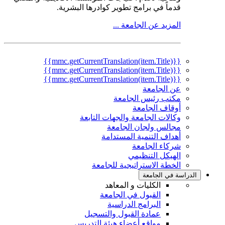
قدماً في برامج تطوير كوادرها البشرية.
المزيد عن الجامعة ...
{{mmc.getCurrentTranslation(item.Title)}}
{{mmc.getCurrentTranslation(item.Title)}}
{{mmc.getCurrentTranslation(item.Title)}}
عن الجامعة
مكتب رئيس الجامعة
أوقاف الجامعة
وكالات الجامعة والجهات التابعة
مجالس ولجان الجامعة
أهداف التنمية المستدامة
شركاء الجامعة
الهيكل التنظيمي
الخطة الاستراتيجية للجامعة
الدراسة في الجامعة
الكليات و المعاهد
القبول في الجامعة
البرامج الدراسية
عمادة القبول والتسجيل
مواقع أعضاء هيئة التدريس