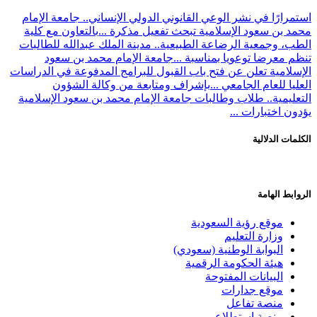
استمرارًا في نشر الوعي القانوني الدولي الإنساني.. جامعة الإمام
محمد بن سعود الإسلامية تبحث تفعيل مذكرة ...
بالتعاون مع كلية
الطب، وجمعية الرضاعة الطبيعية.. مدينة الملك عبدالله للطالبات
تنظم معرضا توعويا بمناسبة ...
جامعة الإمام محمد بن سعود
الإسلامية تعلن عن فتح باب القبول للبرامج المدفوعة في الدراسات
العليا للعام الجامعي ...
بإشراف ومتابعة من وكالة الشؤون
التعليمية.. طلاب وطالبات جامعة الإمام محمد بن سعود الإسلامية
يؤدون اختبارات ...
الكلمات الدلالية
الروابط الهامة
موقع رؤية السعودية
وزارة التعليم
البوابة الوطنية (سعودي)
هيئة الحكومة الرقمية
البيانات المفتوحة
موقع جدارات
منصة تفاعل
منصة استطلاع