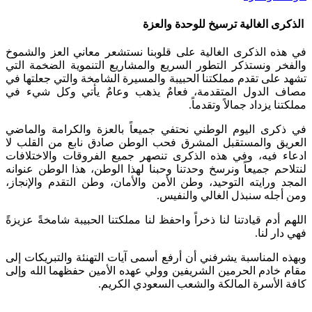
الذكرى الغالية ترسيخ للوحدة والعزة
في هذه الذكرى الغالية على قلوبنا نستشعر معاني العز والشموخ
والفخر ونستذكر التطور السريع والمشاريع التنموية الضخمة التي
تشهد على تقدم مملكتنا الحبيبة والمسيرة الشامخة والتي جعلتها في
مصاف الدول المتقدمة، فعامٌ يذهب وعامٌ يأتي وكل شيء في
مملكتنا يزداد جمالاً وتقدماً.
في ذكرى اليوم الوطني نحتفي جميعاً بالعزة والكرامة والماضي
العريق والمستقبل المشرق فحب الوطن صادق نابع من القلب لا
ادعاء فيه، وفي هذه الذكرى تنصهر جميع الفروقات والاختلافات
لنتلاحم جميعاً ونرسخ وحدتنا وحبنا لهذا الوطن، هذا الوطن عنوانه
المجد ورايته التوحيد، وطن الأمن والأمان، وطن التقدم والإنجاز،
ومن أجله سنبذل الغالي والنفيس.
اللهم أدم قيادتنا لنا ذخراً واحفظ لنا مملكتنا الحبيبة شامخةً عزيزةً
فهي دار لنا.
وبهذه المناسبة يشرفني أن أرفع أسمى آيات التهنئة والتبريكات إلى
مقام خادم الحرمين الشريفين وولي عهده الأمين حفظهما الله وإلى
كافة الأسرة المالكة والشعب السعودي الكريم.