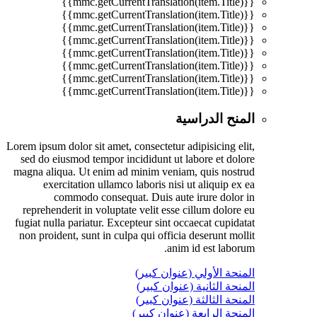
{{mmc.getCurrentTranslation(item.Title)}}
{{mmc.getCurrentTranslation(item.Title)}}
{{mmc.getCurrentTranslation(item.Title)}}
{{mmc.getCurrentTranslation(item.Title)}}
{{mmc.getCurrentTranslation(item.Title)}}
{{mmc.getCurrentTranslation(item.Title)}}
{{mmc.getCurrentTranslation(item.Title)}}
{{mmc.getCurrentTranslation(item.Title)}}
المنح الدراسية
Lorem ipsum dolor sit amet, consectetur adipisicing elit,
sed do eiusmod tempor incididunt ut labore et dolore
magna aliqua. Ut enim ad minim veniam, quis nostrud
exercitation ullamco laboris nisi ut aliquip ex ea
commodo consequat. Duis aute irure dolor in
reprehenderit in voluptate velit esse cillum dolore eu
fugiat nulla pariatur. Excepteur sint occaecat cupidatat
non proident, sunt in culpa qui officia deserunt mollit
anim id est laborum.
المنحة الأولي (عنوان كبير)
المنحة الثانية (عنوان كبير)
المنحة الثالثة (عنوان كبير)
المنحة الرابعة (عنوان كبير)