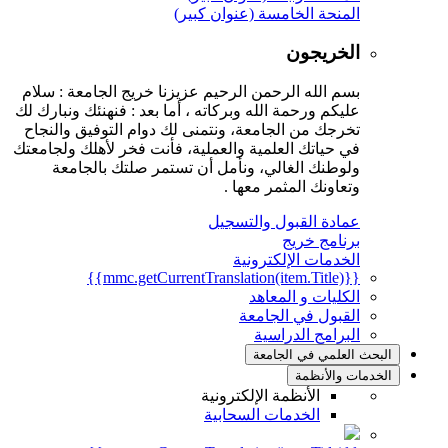
المنحة الخامسة (عنوان كبير)
الخريجون
بسم الله الرحمن الرحيم عزيزنا خريج الجامعة : سلام
عليكم ورحمة الله وبركاته ، أما بعد : فنهنئك ونبارك لك
تخرجك من الجامعة، ونتمنى لك دوام التوفيق والنجاح
في حياتك العلمية والعملية، فأنت فخر لأهلك ولجامعتك
ولوطنك الغالي، ونأمل أن تستمر صلتك بالجامعة
وتعاونك المثمر معها .
عمادة القبول والتسجيل
برنامج خريج
الخدمات الإلكترونية
{{mmc.getCurrentTranslation(item.Title)}}
الكليات و المعاهد
القبول في الجامعة
البرامج الدراسية
البحث العلمي في الجامعة
الخدمات والأنظمة
الأنظمة الإلكترونية
الخدمات السحابية