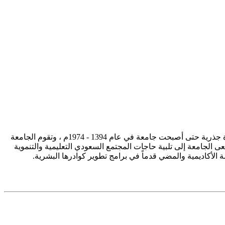
تأسست جامعة الإمام محمد بن سعود الإسلامية ممثلة في كلية الشريعة في سنة 1373هـ 1953م، وتطورت منذ ذلك الحين بصورة جذرية حتى أصبحت جامعة في عام 1394 - 1974م ، وتقوم الجامعة
ى الجامعة إلى تلبية حاجات المجتمع السعودي التعليمية والتنموية
سة الأكاديمية والمضي قدماً في برامج تطوير كوادرها البشرية.