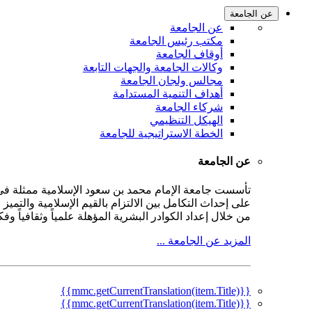
عن الجامعة
عن الجامعة
مكتب رئيس الجامعة
أوقاف الجامعة
وكالات الجامعة والجهات التابعة
مجالس ولجان الجامعة
أهداف التنمية المستدامة
شركاء الجامعة
الهيكل التنظيمي
الخطة الاستراتيجية للجامعة
عن الجامعة
على إحداث التكامل بين الالتزام بالقيم الإسلامية والتمي
من خلال إعداد الكوادر البشرية المؤهلة علمياً وثقافياً و
المزيد عن الجامعة ...
{{mmc.getCurrentTranslation(item.Title)}}
{{mmc.getCurrentTranslation(item.Title)}}