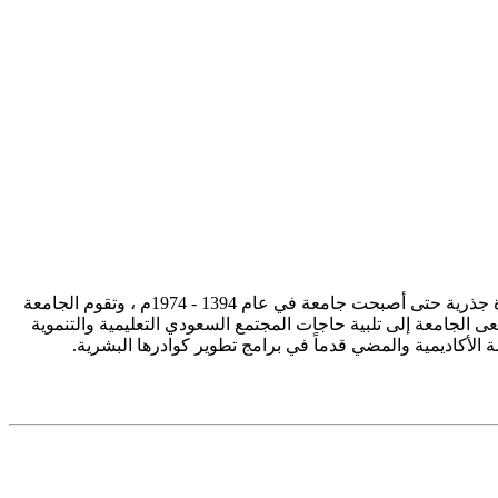
تأسست جامعة الإمام محمد بن سعود الإسلامية ممثلة في كلية الشريعة في سنة 1373هـ 1953م، وتطورت منذ ذلك الحين بصورة جذرية حتى أصبحت جامعة في عام 1394 - 1974م ، وتقوم الجامعة
ى الجامعة إلى تلبية حاجات المجتمع السعودي التعليمية والتنموية
سة الأكاديمية والمضي قدماً في برامج تطوير كوادرها البشرية.