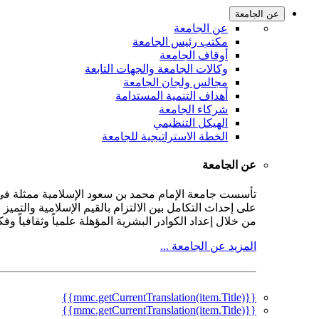
عن الجامعة
عن الجامعة
مكتب رئيس الجامعة
أوقاف الجامعة
وكالات الجامعة والجهات التابعة
مجالس ولجان الجامعة
أهداف التنمية المستدامة
شركاء الجامعة
الهيكل التنظيمي
الخطة الاستراتيجية للجامعة
عن الجامعة
على إحداث التكامل بين الالتزام بالقيم الإسلامية والتمي
من خلال إعداد الكوادر البشرية المؤهلة علمياً وثقافياً و
المزيد عن الجامعة ...
{{mmc.getCurrentTranslation(item.Title)}}
{{mmc.getCurrentTranslation(item.Title)}}