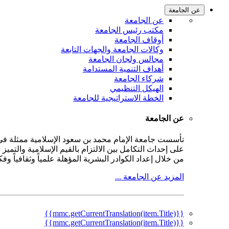
عن الجامعة
عن الجامعة
مكتب رئيس الجامعة
أوقاف الجامعة
وكالات الجامعة والجهات التابعة
مجالس ولجان الجامعة
أهداف التنمية المستدامة
شركاء الجامعة
الهيكل التنظيمي
الخطة الاستراتيجية للجامعة
عن الجامعة
على إحداث التكامل بين الالتزام بالقيم الإسلامية والتمي
من خلال إعداد الكوادر البشرية المؤهلة علمياً وثقافياً و
المزيد عن الجامعة ...
{{mmc.getCurrentTranslation(item.Title)}}
{{mmc.getCurrentTranslation(item.Title)}}