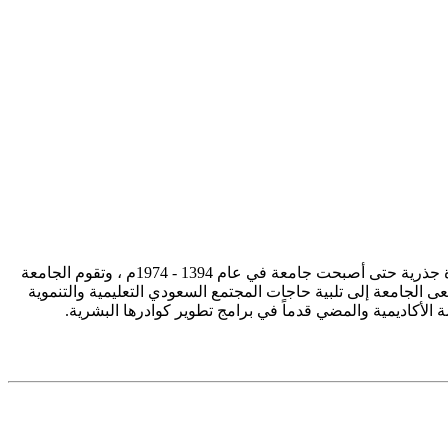
تأسست جامعة الإمام محمد بن سعود الإسلامية ممثلة في كلية الشريعة في سنة 1373هـ 1953م، وتطورت منذ ذلك الحين بصورة جذرية حتى أصبحت جامعة في عام 1394 - 1974م ، وتقوم الجامعة
ى الجامعة إلى تلبية حاجات المجتمع السعودي التعليمية والتنموية
سة الأكاديمية والمضي قدماً في برامج تطوير كوادرها البشرية.