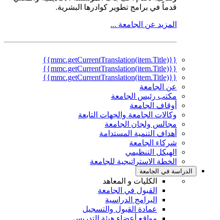
قدماً في برامج تطوير كوادرها البشرية.
المزيد عن الجامعة ...
{{mmc.getCurrentTranslation(item.Title)}}
{{mmc.getCurrentTranslation(item.Title)}}
{{mmc.getCurrentTranslation(item.Title)}}
عن الجامعة
مكتب رئيس الجامعة
أوقاف الجامعة
وكالات الجامعة والجهات التابعة
مجالس ولجان الجامعة
أهداف التنمية المستدامة
شركاء الجامعة
الهيكل التنظيمي
الخطة الاستراتيجية للجامعة
الدراسة في الجامعة
الكليات و المعاهد
القبول في الجامعة
البرامج الدراسية
عمادة القبول والتسجيل
مواقع أعضاء هيئة التدريس