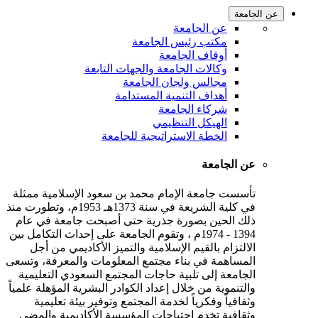
عن الجامعة
عن الجامعة
مكتب رئيس الجامعة
أوقاف الجامعة
وكالات الجامعة والجهات التابعة
مجالس ولجان الجامعة
أهداف التنمية المستدامة
شركاء الجامعة
الهيكل التنظيمي
الخطة الاستراتيجية للجامعة
عن الجامعة
تأسست جامعة الإمام محمد بن سعود الإسلامية ممثلة
في كلية الشريعة في سنة 1373هـ 1953م، وتطورت منذ
ذلك الحين بصورة جذرية حتى أصبحت جامعة في عام
1394 - 1974م ، وتقوم الجامعة على إحداث التكامل بين
الالتزام بالقيم الإسلامية والتميز الأكاديمي من أجل
المساهمة في بناء مجتمع المعلومات والمعرفة، وتسعى
الجامعة إلى تلبية حاجات المجتمع السعودي التعليمية
والتنموية من خلال إعداد الكوادر البشرية المؤهلة علمياً
وثقافياً وفكرياً لخدمة المجتمع وتوفير بيئة تعليمية
وثقافية تخدم احتياجات المؤسسة الأكاديمية والمضي