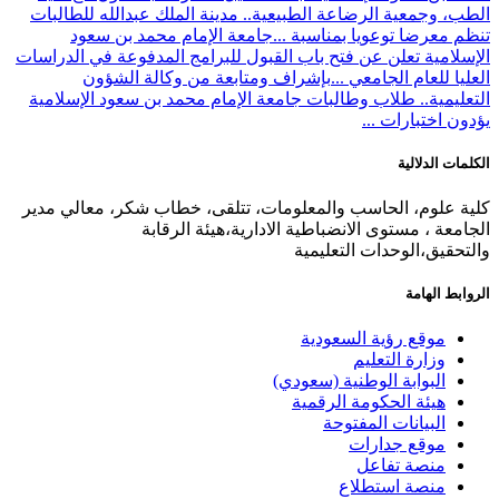
الطب، وجمعية الرضاعة الطبيعية.. مدينة الملك عبدالله للطالبات
تنظم معرضا توعويا بمناسبة ...
جامعة الإمام محمد بن سعود
الإسلامية تعلن عن فتح باب القبول للبرامج المدفوعة في الدراسات
العليا للعام الجامعي ...
بإشراف ومتابعة من وكالة الشؤون
التعليمية.. طلاب وطالبات جامعة الإمام محمد بن سعود الإسلامية
يؤدون اختبارات ...
الكلمات الدلالية
كلية علوم، الحاسب والمعلومات، تتلقى، خطاب شكر، معالي مدير
الجامعة ، مستوى الانضباطية الادارية،هيئة الرقابة
والتحقيق،الوحدات التعليمية
الروابط الهامة
موقع رؤية السعودية
وزارة التعليم
البوابة الوطنية (سعودي)
هيئة الحكومة الرقمية
البيانات المفتوحة
موقع جدارات
منصة تفاعل
منصة استطلاع