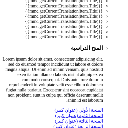
{{mmc.getCurrentTranslation(item.Title)}}
{{mmc.getCurrentTranslation(item.Title)}}
{{mmc.getCurrentTranslation(item.Title)}}
{{mmc.getCurrentTranslation(item.Title)}}
{{mmc.getCurrentTranslation(item.Title)}}
{{mmc.getCurrentTranslation(item.Title)}}
{{mmc.getCurrentTranslation(item.Title)}}
{{mmc.getCurrentTranslation(item.Title)}}
المنح الدراسية
Lorem ipsum dolor sit amet, consectetur adipisicing elit,
sed do eiusmod tempor incididunt ut labore et dolore
magna aliqua. Ut enim ad minim veniam, quis nostrud
exercitation ullamco laboris nisi ut aliquip ex ea
commodo consequat. Duis aute irure dolor in
reprehenderit in voluptate velit esse cillum dolore eu
fugiat nulla pariatur. Excepteur sint occaecat cupidatat
non proident, sunt in culpa qui officia deserunt mollit
anim id est laborum.
المنحة الأولي (عنوان كبير)
المنحة الثانية (عنوان كبير)
المنحة الثالثة (عنوان كبير)
المنحة الرابعة (عنوان كبير)