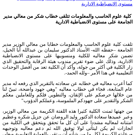
مستوى الانضباطية الادارية
كلية علوم الحاسب والمعلومات تتلقى خطاب شكر من معالي مدير
الجامعة على مستوى الانضباطية الادارية
​تلقت كلية علوم الحاسب والمعلومات خطابا من معالي الوزير مدير
الجامعة –حفظه الله- الأستاذ الدكتور سليمان بن عبدالله أبا الخيل،
تضمن شكر معاليه للكلية ومنسوبيها على مستوى الانضباطية
الادارية، وذلك على ضوء تقرير مندوب هيئة الرقابة والتحقيق الذي
زار الكلية في أكثر من جولة، وأكد أن الكلية تعد من أفضل الوحدات
التعليمية في هذا الأمر –ولله الحمد-.
كما أعرب معاليه في خطابه عن سعادته بالتقرير الذي رفعه له مدير
عام المتابعة، فجاء في خطاب معاليه "وهي جهود واضحة، تبينّ لنا
من خلالها حرصكم على الإتقان، والتطوير, فلكم وللعاملين معكم
الشكر والتقدير على جهودكم الملموسة، وعملكم الدؤوب"
من جهتها ثمنت الكلية كثيرا هذه اللفتة الكريمة من معالي الوزير،
وعبر عميدها سعادة الدكتور وليد الروضان عن جزيل شكره وعظيم
امتنانه لمعاليه مشددا على أن كل ما تحقق ويتحقق في الكلية من
انجازات لم يكن ليتأتى لولا توفيق الله ثم دعم معاليه وتوجيهه
ورعايته الكريمة لكل ما من شأنه أن يرتقي بالعملية التعليمية ويعلي