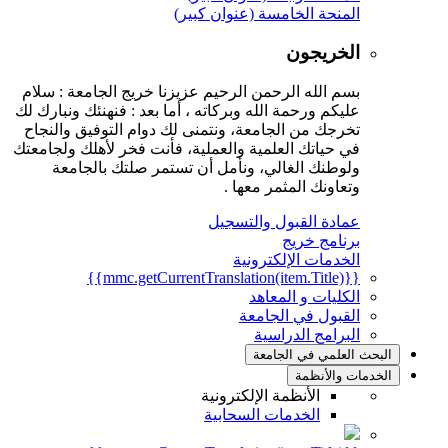
المنحة الخامسة (عنوان كبير)
الخريجون
بسم الله الرحمن الرحيم عزيزنا خريج الجامعة : سلام
عليكم ورحمة الله وبركاته ، أما بعد : فنهنئك ونبارك لك
تخرجك من الجامعة، ونتمنى لك دوام التوفيق والنجاح
في حياتك العلمية والعملية، فأنت فخر لأهلك ولجامعتك
ولوطنك الغالي، ونأمل أن تستمر صلتك بالجامعة
وتعاونك المثمر معها .
عمادة القبول والتسجيل
برنامج خريج
الخدمات الإلكترونية
{{mmc.getCurrentTranslation(item.Title)}}
الكليات و المعاهد
القبول في الجامعة
البرامج الدراسية
البحث العلمي في الجامعة
الخدمات والأنظمة
الأنظمة الإلكترونية
الخدمات السحابية