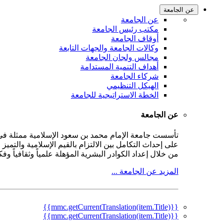
عن الجامعة
عن الجامعة
مكتب رئيس الجامعة
أوقاف الجامعة
وكالات الجامعة والجهات التابعة
مجالس ولجان الجامعة
أهداف التنمية المستدامة
شركاء الجامعة
الهيكل التنظيمي
الخطة الاستراتيجية للجامعة
عن الجامعة
على إحداث التكامل بين الالتزام بالقيم الإسلامية والتمي
من خلال إعداد الكوادر البشرية المؤهلة علمياً وثقافياً و
المزيد عن الجامعة ...
{{mmc.getCurrentTranslation(item.Title)}}
{{mmc.getCurrentTranslation(item.Title)}}