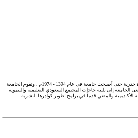
تأسست جامعة الإمام محمد بن سعود الإسلامية ممثلة في كلية الشريعة في سنة 1373هـ 1953م، وتطورت منذ ذلك الحين بصورة جذرية حتى أصبحت جامعة في عام 1394 - 1974م ، وتقوم الجامعة
ى الجامعة إلى تلبية حاجات المجتمع السعودي التعليمية والتنموية
سة الأكاديمية والمضي قدماً في برامج تطوير كوادرها البشرية.