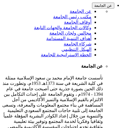
 الجامعة
عن الجامعة
مكتب رئيس الجامعة
أوقاف الجامعة
وكالات الجامعة والجهات التابعة
مجالس ولجان الجامعة
أهداف التنمية المستدامة
شركاء الجامعة
الهيكل التنظيمي
الخطة الاستراتيجية للجامعة
عن الجامعة
تأسست جامعة الإمام محمد بن سعود الإسلامية ممثلة
في كلية الشريعة في سنة 1373هـ 1953م، وتطورت منذ
ذلك الحين بصورة جذرية حتى أصبحت جامعة في عام
1394 - 1974م ، وتقوم الجامعة على إحداث التكامل بين
الالتزام بالقيم الإسلامية والتميز الأكاديمي من أجل
المساهمة في بناء مجتمع المعلومات والمعرفة، وتسعى
الجامعة إلى تلبية حاجات المجتمع السعودي التعليمية
والتنموية من خلال إعداد الكوادر البشرية المؤهلة علمياً
وثقافياً وفكرياً لخدمة المجتمع وتوفير بيئة تعليمية
وثقافية تخدم احتياجات المؤسسة الأكاديمية والمضي