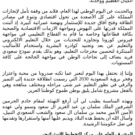
عظيم ووحدته.
عن اليوم الوطني لهذا العام، فلابد من وقفة تأمل لإنجازات
 على كل الأصعدة من تحول اقتصادي وتنوع في مصادر
تح آفاق جديدة للإستثمار ونهضة عمرانية كبيرة. إذ أثبتت
قدرتها على النهوض ومواجهة الازمات الاقتصادية والصحية
اعاتها وخاصة ما قام به القطاع التعليمي في مواجهة
رونا وتجاوزه للتحديات من خلال التعليم الالكتروني
 عن بعد وتجنيد كوادره البشرية واستخدام للأساليب
 لتحسين مخرجات التعليم، وهو بذلك يقدم نموذج سعودي
اف إلى نجاحات الوطن في مواجهة الجائحة على كافة
ت.
نحتفل بهذا اليوم لنعبر عما تكنه صدرونا من محبة واعتزاز
وفخر برؤية السعودية 2030 التي رسمت انطلاقة جديدة إلى التميز
ي تطور التعليم عبر شتى مراحله ومختلف مناهجه وهي
شروع شامل يليق بوطن طموح كوطننا العزيز.
مناسبة يطيب لي أن أرفع التهنئة لمقام خادم الحرمين
الملك سلمان بن عبد العزيز ال سعود وسمو ولي عهده
لأمير محمد بن سلمان ال سعود والشعب السعودي النبيل،
ه أن يحفظ هذه البلاد ويديم عليها أمنها واستقرارها وتقدمها
ومتنا الرشيدة.
لعام على مركز التخطيط الاستراتيجي