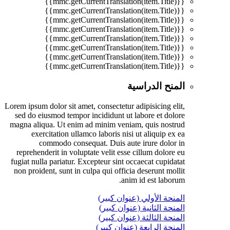
{{mmc.getCurrentTranslation(item.Title)}}
{{mmc.getCurrentTranslation(item.Title)}}
{{mmc.getCurrentTranslation(item.Title)}}
{{mmc.getCurrentTranslation(item.Title)}}
{{mmc.getCurrentTranslation(item.Title)}}
{{mmc.getCurrentTranslation(item.Title)}}
{{mmc.getCurrentTranslation(item.Title)}}
{{mmc.getCurrentTranslation(item.Title)}}
المنح الدراسية
Lorem ipsum dolor sit amet, consectetur adipisicing elit,
sed do eiusmod tempor incididunt ut labore et dolore
magna aliqua. Ut enim ad minim veniam, quis nostrud
exercitation ullamco laboris nisi ut aliquip ex ea
commodo consequat. Duis aute irure dolor in
reprehenderit in voluptate velit esse cillum dolore eu
fugiat nulla pariatur. Excepteur sint occaecat cupidatat
non proident, sunt in culpa qui officia deserunt mollit
anim id est laborum.
المنحة الأولي (عنوان كبير)
المنحة الثانية (عنوان كبير)
المنحة الثالثة (عنوان كبير)
المنحة الرابعة (عنوان كبير)