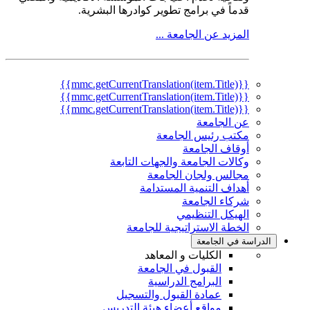
قدماً في برامج تطوير كوادرها البشرية.
المزيد عن الجامعة ...
{{mmc.getCurrentTranslation(item.Title)}}
{{mmc.getCurrentTranslation(item.Title)}}
{{mmc.getCurrentTranslation(item.Title)}}
عن الجامعة
مكتب رئيس الجامعة
أوقاف الجامعة
وكالات الجامعة والجهات التابعة
مجالس ولجان الجامعة
أهداف التنمية المستدامة
شركاء الجامعة
الهيكل التنظيمي
الخطة الاستراتيجية للجامعة
دراسة في الجامعة
الكليات و المعاهد
القبول في الجامعة
البرامج الدراسية
عمادة القبول والتسجيل
مواقع أعضاء هيئة التدريس