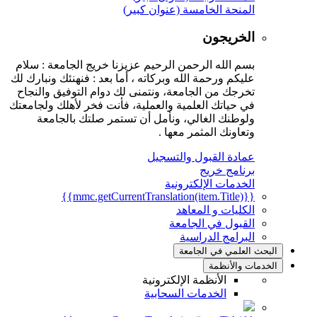
المنحة الخامسة (عنوان كبير)
الخريجون
بسم الله الرحمن الرحيم عزيزنا خريج الجامعة : سلام
عليكم ورحمة الله وبركاته ، أما بعد : فنهنئك ونبارك لك
تخرجك من الجامعة، ونتمنى لك دوام التوفيق والنجاح
في حياتك العلمية والعملية، فأنت فخر لأهلك ولجامعتك
ولوطنك الغالي، ونأمل أن تستمر صلتك بالجامعة
وتعاونك المثمر معها .
عمادة القبول والتسجيل
برنامج خريج
الخدمات الإلكترونية
{{mmc.getCurrentTranslation(item.Title)}}
الكليات و المعاهد
القبول في الجامعة
البرامج الدراسية
بحث العلمي في الجامعة
خدمات والأنظمة
الأنظمة الإلكترونية
الخدمات السحابية