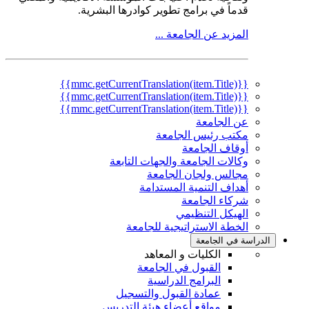
قدماً في برامج تطوير كوادرها البشرية.
المزيد عن الجامعة ...
{{mmc.getCurrentTranslation(item.Title)}}
{{mmc.getCurrentTranslation(item.Title)}}
{{mmc.getCurrentTranslation(item.Title)}}
عن الجامعة
مكتب رئيس الجامعة
أوقاف الجامعة
وكالات الجامعة والجهات التابعة
مجالس ولجان الجامعة
أهداف التنمية المستدامة
شركاء الجامعة
الهيكل التنظيمي
الخطة الاستراتيجية للجامعة
الدراسة في الجامعة
الكليات و المعاهد
القبول في الجامعة
البرامج الدراسية
عمادة القبول والتسجيل
مواقع أعضاء هيئة التدريس