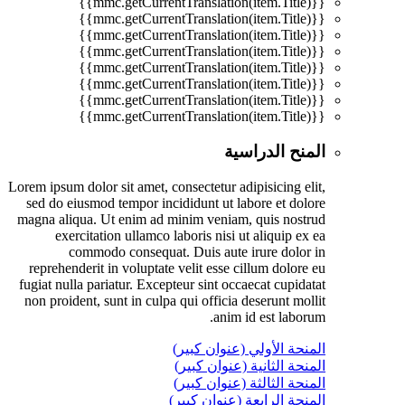
{{mmc.getCurrentTranslation(item.Title)}}
{{mmc.getCurrentTranslation(item.Title)}}
{{mmc.getCurrentTranslation(item.Title)}}
{{mmc.getCurrentTranslation(item.Title)}}
{{mmc.getCurrentTranslation(item.Title)}}
{{mmc.getCurrentTranslation(item.Title)}}
{{mmc.getCurrentTranslation(item.Title)}}
{{mmc.getCurrentTranslation(item.Title)}}
المنح الدراسية
Lorem ipsum dolor sit amet, consectetur adipisicing elit,
sed do eiusmod tempor incididunt ut labore et dolore
magna aliqua. Ut enim ad minim veniam, quis nostrud
exercitation ullamco laboris nisi ut aliquip ex ea
commodo consequat. Duis aute irure dolor in
reprehenderit in voluptate velit esse cillum dolore eu
fugiat nulla pariatur. Excepteur sint occaecat cupidatat
non proident, sunt in culpa qui officia deserunt mollit
anim id est laborum.
المنحة الأولي (عنوان كبير)
المنحة الثانية (عنوان كبير)
المنحة الثالثة (عنوان كبير)
المنحة الرابعة (عنوان كبير)