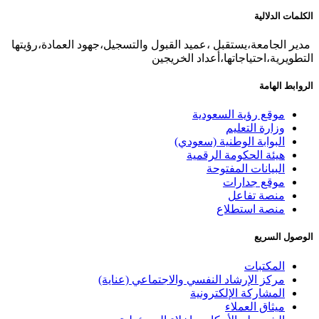
الكلمات الدلالية
مدير الجامعة،يستقبل ،عميد القبول والتسجيل،جهود العمادة،رؤيتها
التطويرية،احتياجاتها،أعداد الخريجين
الروابط الهامة
موقع رؤية السعودية
وزارة التعليم
البوابة الوطنية (سعودي)
هيئة الحكومة الرقمية
البيانات المفتوحة
موقع جدارات
منصة تفاعل
منصة استطلاع
الوصول السريع
المكتبات
مركز الإرشاد النفسي والاجتماعي (عناية)
المشاركة الإلكترونية
ميثاق العملاء