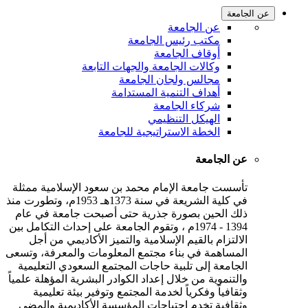
عن الجامعة
عن الجامعة
مكتب رئيس الجامعة
أوقاف الجامعة
وكالات الجامعة والجهات التابعة
مجالس ولجان الجامعة
أهداف التنمية المستدامة
شركاء الجامعة
الهيكل التنظيمي
الخطة الاستراتيجية للجامعة
عن الجامعة
تأسست جامعة الإمام محمد بن سعود الإسلامية ممثلة
في كلية الشريعة في سنة 1373هـ 1953م، وتطورت منذ
ذلك الحين بصورة جذرية حتى أصبحت جامعة في عام
1394 - 1974م ، وتقوم الجامعة على إحداث التكامل بين
الالتزام بالقيم الإسلامية والتميز الأكاديمي من أجل
المساهمة في بناء مجتمع المعلومات والمعرفة، وتسعى
الجامعة إلى تلبية حاجات المجتمع السعودي التعليمية
والتنموية من خلال إعداد الكوادر البشرية المؤهلة علمياً
وثقافياً وفكرياً لخدمة المجتمع وتوفير بيئة تعليمية
وثقافية تخدم احتياجات المؤسسة الأكاديمية والمضي