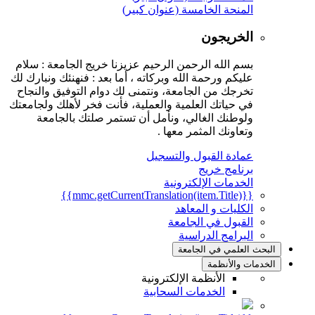
المنحة الخامسة (عنوان كبير)
الخريجون
بسم الله الرحمن الرحيم عزيزنا خريج الجامعة : سلام
عليكم ورحمة الله وبركاته ، أما بعد : فنهنئك ونبارك لك
تخرجك من الجامعة، ونتمنى لك دوام التوفيق والنجاح
في حياتك العلمية والعملية، فأنت فخر لأهلك ولجامعتك
ولوطنك الغالي، ونأمل أن تستمر صلتك بالجامعة
وتعاونك المثمر معها .
عمادة القبول والتسجيل
برنامج خريج
الخدمات الإلكترونية
{{mmc.getCurrentTranslation(item.Title)}}
الكليات و المعاهد
القبول في الجامعة
البرامج الدراسية
البحث العلمي في الجامعة
الخدمات والأنظمة
الأنظمة الإلكترونية
الخدمات السحابية