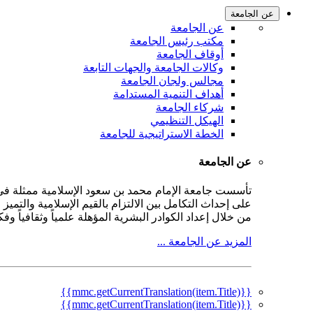
عن الجامعة
عن الجامعة
مكتب رئيس الجامعة
أوقاف الجامعة
وكالات الجامعة والجهات التابعة
مجالس ولجان الجامعة
أهداف التنمية المستدامة
شركاء الجامعة
الهيكل التنظيمي
الخطة الاستراتيجية للجامعة
عن الجامعة
على إحداث التكامل بين الالتزام بالقيم الإسلامية والتمي
من خلال إعداد الكوادر البشرية المؤهلة علمياً وثقافياً و
المزيد عن الجامعة ...
{{mmc.getCurrentTranslation(item.Title)}}
{{mmc.getCurrentTranslation(item.Title)}}