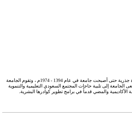
تأسست جامعة الإمام محمد بن سعود الإسلامية ممثلة في كلية الشريعة في سنة 1373هـ 1953م، وتطورت منذ ذلك الحين بصورة جذرية حتى أصبحت جامعة في عام 1394 - 1974م ، وتقوم الجامعة
ى الجامعة إلى تلبية حاجات المجتمع السعودي التعليمية والتنموية
سة الأكاديمية والمضي قدماً في برامج تطوير كوادرها البشرية.