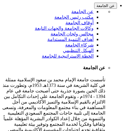
عن الجامعة
عن الجامعة
مكتب رئيس الجامعة
أوقاف الجامعة
وكالات الجامعة والجهات التابعة
مجالس ولجان الجامعة
أهداف التنمية المستدامة
شركاء الجامعة
الهيكل التنظيمي
الخطة الاستراتيجية للجامعة
عن الجامعة
تأسست جامعة الإمام محمد بن سعود الإسلامية ممثلة
في كلية الشريعة في سنة 1373هـ 1953م، وتطورت منذ
ذلك الحين بصورة جذرية حتى أصبحت جامعة في عام
1394 - 1974م ، وتقوم الجامعة على إحداث التكامل بين
الالتزام بالقيم الإسلامية والتميز الأكاديمي من أجل
المساهمة في بناء مجتمع المعلومات والمعرفة، وتسعى
الجامعة إلى تلبية حاجات المجتمع السعودي التعليمية
والتنموية من خلال إعداد الكوادر البشرية المؤهلة علمياً
وثقافياً وفكرياً لخدمة المجتمع وتوفير بيئة تعليمية
وثقافية تخدم احتياجات المؤسسة الأكاديمية والمضي