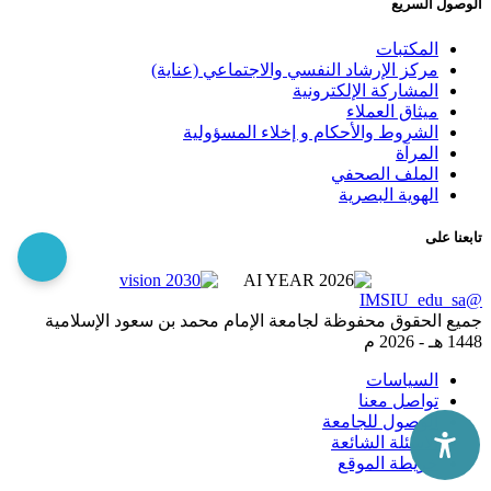
الوصول السريع
المكتبات
مركز الإرشاد النفسي والاجتماعي (عناية)
المشاركة الإلكترونية
ميثاق العملاء
الشروط والأحكام و إخلاء المسؤولية
المرآة
الملف الصحفي
الهوية البصرية
تابعنا على
@IMSIU_edu_sa
جميع الحقوق محفوظة لجامعة الإمام محمد بن سعود الإسلامية
1448 هـ -
2026 م
السياسات
تواصل معنا
الوصول للجامعة
الاسئلة الشائعة
خريطة الموقع