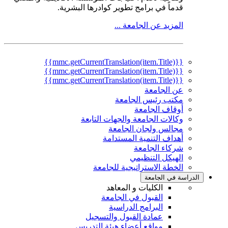
قدماً في برامج تطوير كوادرها البشرية.
المزيد عن الجامعة ...
{{mmc.getCurrentTranslation(item.Title)}}
{{mmc.getCurrentTranslation(item.Title)}}
{{mmc.getCurrentTranslation(item.Title)}}
عن الجامعة
مكتب رئيس الجامعة
أوقاف الجامعة
وكالات الجامعة والجهات التابعة
مجالس ولجان الجامعة
أهداف التنمية المستدامة
شركاء الجامعة
الهيكل التنظيمي
الخطة الاستراتيجية للجامعة
الدراسة في الجامعة
الكليات و المعاهد
القبول في الجامعة
البرامج الدراسية
عمادة القبول والتسجيل
مواقع أعضاء هيئة التدريس