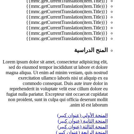
{{mmc.getCurrentTranslation(item.Title)}}
{{mmc.getCurrentTranslation(item.Title)}}
{{mmc.getCurrentTranslation(item.Title)}}
{{mmc.getCurrentTranslation(item.Title)}}
{{mmc.getCurrentTranslation(item.Title)}}
{{mmc.getCurrentTranslation(item.Title)}}
{{mmc.getCurrentTranslation(item.Title)}}
{{mmc.getCurrentTranslation(item.Title)}}
المنح الدراسية
Lorem ipsum dolor sit amet, consectetur adipisicing elit,
sed do eiusmod tempor incididunt ut labore et dolore
magna aliqua. Ut enim ad minim veniam, quis nostrud
exercitation ullamco laboris nisi ut aliquip ex ea
commodo consequat. Duis aute irure dolor in
reprehenderit in voluptate velit esse cillum dolore eu
fugiat nulla pariatur. Excepteur sint occaecat cupidatat
non proident, sunt in culpa qui officia deserunt mollit
anim id est laborum.
المنحة الأولي (عنوان كبير)
المنحة الثانية (عنوان كبير)
المنحة الثالثة (عنوان كبير)
المنحة الرابعة (عنوان كبير)