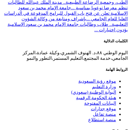
الطب، وجمعية الرضاعة الطبيعية.. مدينة الملك عبدالله للطالبات
تنظم معرضا توعويا بمناسبة ...
جامعة الإمام محمد بن سعود
الإسلامية تعلن عن فتح باب القبول للبرامج المدفوعة في الدراسات
العليا للعام الجامعي ...
بإشراف ومتابعة من وكالة الشؤون
التعليمية.. طلاب وطالبات جامعة الإمام محمد بن سعود الإسلامية
يؤدون اختبارات ...
الكلمات الدلالية
اليوم الوطني ٨٨،د. الهنوف الشمري،وكيلة عمادة،المركز
الجامعي،خدمة المجتمع،التعليم المستمر،التطور والنمو
الروابط الهامة
موقع رؤية السعودية
وزارة التعليم
البوابة الوطنية (سعودي)
هيئة الحكومة الرقمية
البيانات المفتوحة
موقع جدارات
منصة تفاعل
منصة استطلاع