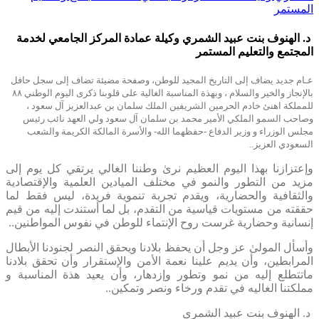
المستمر
د. الهنوف بنت عبيد الشمري وكيلة عمادة المركز الجامعي لخدمة
المجتمع والتعليم المستمر
عـام جديد يضاف إلى التاريخ المجيد للوطن، وصفحة مضيئة تضاف إلى سجل حافل
بالإنجاز والخير والسلام ، وبهذة المناسبة الغالية على قلوبنا ذكرى اليوم الوطني ٨٨
للمملكة اهنئ خادم الحرمين الشريفين الملك سلمان بن عبدالعزيز آل سعود ،
وصاحب السمو الملكي الأمير محمد بن سلمان آل سعود ولي العهد نائب رئيس
مجلس الوزراء و وزير الدفاع -حفظهما الله- والأسرة المالكة الكريمة والشعب
السعودي العزيز..
وإعتزازنا بهذا اليوم العظيم نرىٰ وطننا الغالي يرتقي كل يوم إلى
مزيد من التطور والنمو في مختلف الميادين العلمية والإقتصادية
والثقافية والحضارية، ويقدم تجربة تنموية فريدة، ليس فقط لما
حققته من مستويات قياسية من التقدم، بل لما أستندت إليه من قيم
إنسانية وحضارية غرست روح الإنتماء للوطن في نفوس المواطنين..
وأسأل المولىٰ عز وجل أن يحفظ بلادنا ويحقق النصر لجنودنا الأبطال
المرابطين، وأن يديم علينا نعمة الأمن والإستقرار وأن تحقق بلادنا
ماتتطلع إليه من نمو وتطور وإزدهار، وأن يعيد هذة المناسبة و
مملكتنا الغاليه في تقدم ورخاء ونصر وتمكين..
د. الهنوف بنت عبيد الشمري