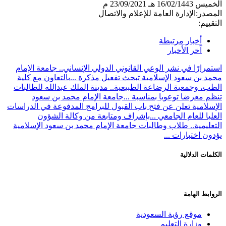
الخميس
16/02/1443 هـ
23/09/2021 م
المصدر:
الإدارة العامة للإعلام والاتصال
التقييم:
أخبار مرتبطة
آخر الأخبار
استمرارًا في نشر الوعي القانوني الدولي الإنساني.. جامعة الإمام
محمد بن سعود الإسلامية تبحث تفعيل مذكرة ...
بالتعاون مع كلية
الطب، وجمعية الرضاعة الطبيعية.. مدينة الملك عبدالله للطالبات
تنظم معرضا توعويا بمناسبة ...
جامعة الإمام محمد بن سعود
الإسلامية تعلن عن فتح باب القبول للبرامج المدفوعة في الدراسات
العليا للعام الجامعي ...
بإشراف ومتابعة من وكالة الشؤون
التعليمية.. طلاب وطالبات جامعة الإمام محمد بن سعود الإسلامية
يؤدون اختبارات ...
الكلمات الدلالية
الروابط الهامة
موقع رؤية السعودية
وزارة التعليم