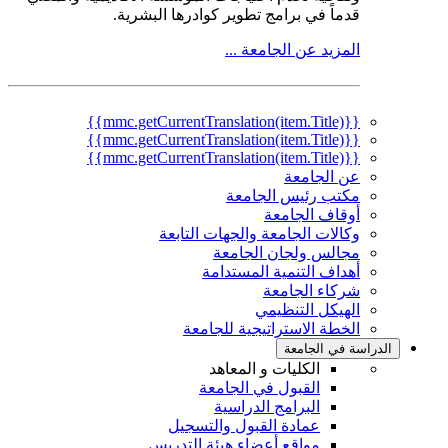
قدماً في برامج تطوير كوادرها البشرية.
المزيد عن الجامعة ...
{{mmc.getCurrentTranslation(item.Title)}}
{{mmc.getCurrentTranslation(item.Title)}}
{{mmc.getCurrentTranslation(item.Title)}}
عن الجامعة
مكتب رئيس الجامعة
أوقاف الجامعة
وكالات الجامعة والجهات التابعة
مجالس ولجان الجامعة
أهداف التنمية المستدامة
شركاء الجامعة
الهيكل التنظيمي
الخطة الاستراتيجية للجامعة
الدراسة في الجامعة
الكليات و المعاهد
القبول في الجامعة
البرامج الدراسية
عمادة القبول والتسجيل
مواقع أعضاء هيئة التدريس