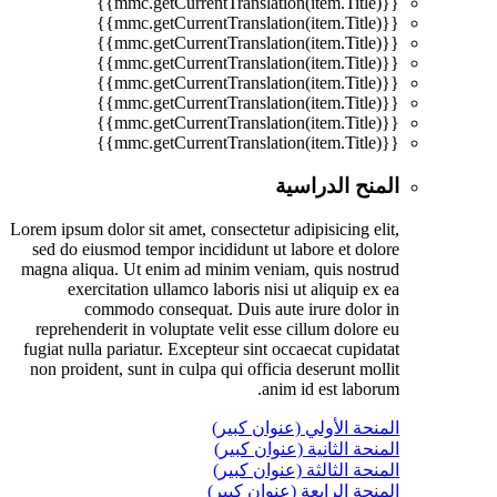
{{mmc.getCurrentTranslation(item.Title)}}
{{mmc.getCurrentTranslation(item.Title)}}
{{mmc.getCurrentTranslation(item.Title)}}
{{mmc.getCurrentTranslation(item.Title)}}
{{mmc.getCurrentTranslation(item.Title)}}
{{mmc.getCurrentTranslation(item.Title)}}
{{mmc.getCurrentTranslation(item.Title)}}
{{mmc.getCurrentTranslation(item.Title)}}
المنح الدراسية
Lorem ipsum dolor sit amet, consectetur adipisicing elit,
sed do eiusmod tempor incididunt ut labore et dolore
magna aliqua. Ut enim ad minim veniam, quis nostrud
exercitation ullamco laboris nisi ut aliquip ex ea
commodo consequat. Duis aute irure dolor in
reprehenderit in voluptate velit esse cillum dolore eu
fugiat nulla pariatur. Excepteur sint occaecat cupidatat
non proident, sunt in culpa qui officia deserunt mollit
anim id est laborum.
المنحة الأولي (عنوان كبير)
المنحة الثانية (عنوان كبير)
المنحة الثالثة (عنوان كبير)
المنحة الرابعة (عنوان كبير)