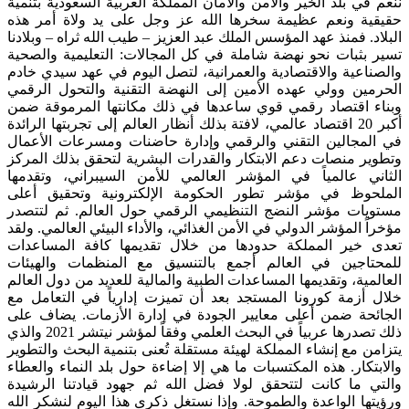
ننعم في بلد الخير والأمن والأمان المملكة العربية السعودية بتنمية
حقيقية ونعم عظيمة سخرها الله عز وجل على يد ولاة أمر هذه
البلاد. فمنذ عهد المؤسس الملك عبد العزيز – طيب الله ثراه – وبلادنا
تسير بثبات نحو نهضة شاملة في كل المجالات: التعليمية والصحية
والصناعية والاقتصادية والعمرانية، لتصل اليوم في عهد سيدي خادم
الحرمين وولي عهده الأمين إلى النهضة التقنية والتحول الرقمي
وبناء اقتصاد رقمي قوي ساعدها في ذلك مكانتها المرموقة ضمن
أكبر 20 اقتصاد عالمي، لافتة بذلك أنظار العالم إلى تجربتها الرائدة
في المجالين التقني والرقمي وإدارة حاضنات ومسرعات الأعمال
وتطوير منصات دعم الابتكار والقدرات البشرية لتحقق بذلك المركز
الثاني عالمياً في المؤشر العالمي للأمن السيبراني، وتقدمها
الملحوظ في مؤشر تطور الحكومة الإلكترونية وتحقيق أعلى
مستويات مؤشر النضج التنظيمي الرقمي حول العالم. ثم لتتصدر
مؤخراً المؤشر الدولي في الأمن الغذائي، والأداء البيئي العالمي. ولقد
تعدى خير المملكة حدودها من خلال تقديمها كافة المساعدات
للمحتاجين في العالم أجمع بالتنسيق مع المنظمات والهيئات
العالمية، وتقديمها المساعدات الطبية والمالية للعديد من دول العالم
خلال أزمة كورونا المستجد بعد أن تميزت إدارياً في التعامل مع
الجائحة ضمن أعلى معايير الجودة في إدارة الأزمات. يضاف على
ذلك تصدرها عربياً في البحث العلمي وفقاً لمؤشر نيتشر 2021 والذي
يتزامن مع إنشاء المملكة لهيئة مستقلة تُعنى بتنمية البحث والتطوير
والابتكار. هذه المكتسبات ما هي إلا إضاءة حول بلد النماء والعطاء
والتي ما كانت لتتحقق لولا فضل الله ثم جهود قيادتنا الرشيدة
ورؤيتها الواعدة والطموحة. وإذا نستغل ذكرى هذا اليوم لنشكر الله