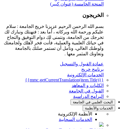
المنحة الخامسة (عنوان كبير)
الخريجون
بسم الله الرحمن الرحيم عزيزنا خريج الجامعة : سلام
عليكم ورحمة الله وبركاته ، أما بعد : فنهنئك ونبارك لك
تخرجك من الجامعة، ونتمنى لك دوام التوفيق والنجاح
في حياتك العلمية والعملية، فأنت فخر لأهلك ولجامعتك
ولوطنك الغالي، ونأمل أن تستمر صلتك بالجامعة
وتعاونك المثمر معها .
عمادة القبول والتسجيل
برنامج خريج
الخدمات الإلكترونية
{{mmc.getCurrentTranslation(item.Title)}}
الكليات و المعاهد
القبول في الجامعة
البرامج الدراسية
البحث العلمي في الجامعة
الخدمات والأنظمة
الأنظمة الإلكترونية
الخدمات السحابية