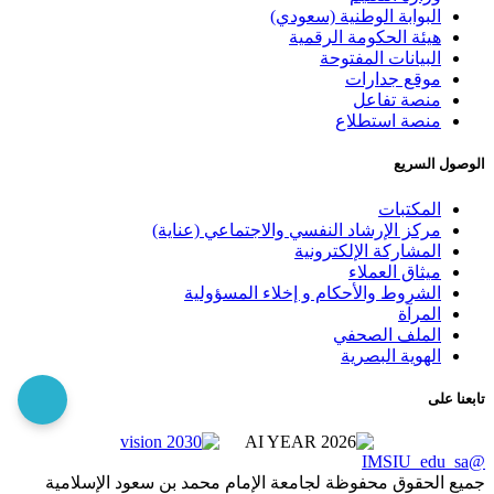
البوابة الوطنية (سعودي)
هيئة الحكومة الرقمية
البيانات المفتوحة
موقع جدارات
منصة تفاعل
منصة استطلاع
الوصول السريع
المكتبات
مركز الإرشاد النفسي والاجتماعي (عناية)
المشاركة الإلكترونية
ميثاق العملاء
الشروط والأحكام و إخلاء المسؤولية
المرآة
الملف الصحفي
الهوية البصرية
تابعنا على
@IMSIU_edu_sa
جميع الحقوق محفوظة لجامعة الإمام محمد بن سعود الإسلامية