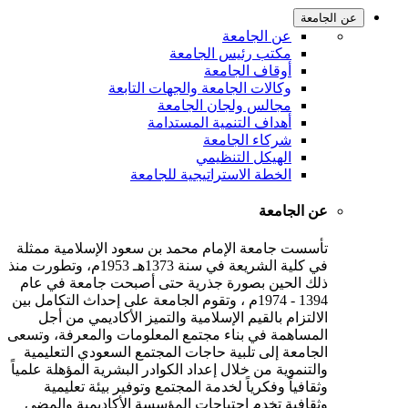
عن الجامعة
عن الجامعة
مكتب رئيس الجامعة
أوقاف الجامعة
وكالات الجامعة والجهات التابعة
مجالس ولجان الجامعة
أهداف التنمية المستدامة
شركاء الجامعة
الهيكل التنظيمي
الخطة الاستراتيجية للجامعة
عن الجامعة
تأسست جامعة الإمام محمد بن سعود الإسلامية ممثلة
في كلية الشريعة في سنة 1373هـ 1953م، وتطورت منذ
ذلك الحين بصورة جذرية حتى أصبحت جامعة في عام
1394 - 1974م ، وتقوم الجامعة على إحداث التكامل بين
الالتزام بالقيم الإسلامية والتميز الأكاديمي من أجل
المساهمة في بناء مجتمع المعلومات والمعرفة، وتسعى
الجامعة إلى تلبية حاجات المجتمع السعودي التعليمية
والتنموية من خلال إعداد الكوادر البشرية المؤهلة علمياً
وثقافياً وفكرياً لخدمة المجتمع وتوفير بيئة تعليمية
وثقافية تخدم احتياجات المؤسسة الأكاديمية والمضي