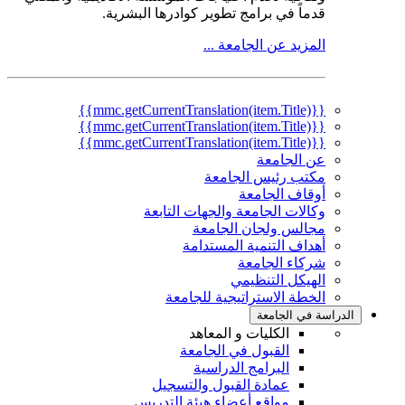
قدماً في برامج تطوير كوادرها البشرية.
المزيد عن الجامعة ...
{{mmc.getCurrentTranslation(item.Title)}}
{{mmc.getCurrentTranslation(item.Title)}}
{{mmc.getCurrentTranslation(item.Title)}}
عن الجامعة
مكتب رئيس الجامعة
أوقاف الجامعة
وكالات الجامعة والجهات التابعة
مجالس ولجان الجامعة
أهداف التنمية المستدامة
شركاء الجامعة
الهيكل التنظيمي
الخطة الاستراتيجية للجامعة
الدراسة في الجامعة
الكليات و المعاهد
القبول في الجامعة
البرامج الدراسية
عمادة القبول والتسجيل
مواقع أعضاء هيئة التدريس