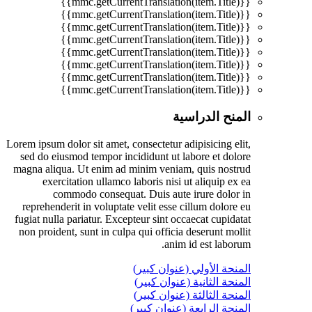
{{mmc.getCurrentTranslation(item.Title)}}
{{mmc.getCurrentTranslation(item.Title)}}
{{mmc.getCurrentTranslation(item.Title)}}
{{mmc.getCurrentTranslation(item.Title)}}
{{mmc.getCurrentTranslation(item.Title)}}
{{mmc.getCurrentTranslation(item.Title)}}
{{mmc.getCurrentTranslation(item.Title)}}
{{mmc.getCurrentTranslation(item.Title)}}
المنح الدراسية
Lorem ipsum dolor sit amet, consectetur adipisicing elit,
sed do eiusmod tempor incididunt ut labore et dolore
magna aliqua. Ut enim ad minim veniam, quis nostrud
exercitation ullamco laboris nisi ut aliquip ex ea
commodo consequat. Duis aute irure dolor in
reprehenderit in voluptate velit esse cillum dolore eu
fugiat nulla pariatur. Excepteur sint occaecat cupidatat
non proident, sunt in culpa qui officia deserunt mollit
anim id est laborum.
المنحة الأولي (عنوان كبير)
المنحة الثانية (عنوان كبير)
المنحة الثالثة (عنوان كبير)
المنحة الرابعة (عنوان كبير)