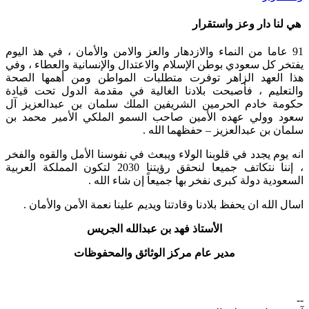
هي لنا دار وعز واستقرار
91 عاما من النماء والازدهار والعز والامن والأمان ، في هذ اليوم
يفتخر كل سعودي بوطن الإسلام والاعتدال والإنسانية والعطاء ، وفي
هذا العهد الزاهر توفرت متطلبات المواطن ومن أهمها الصحة
والتعليم ، فأصبحت بلادنا الغالية في مقدمة الدول تحت قيادة
حكومة خادم الحرمين الشريفين الملك سلمان بن عبدالعزيز آل
سعود وولي عهده الأمين صاحب السمو الملكي الأمير محمد بن
سلمان بن عبدالعزيز – حفظهما الله .
انه يوم يجدد في قلوبنا الولاء ويبعث في نفوسنا الأمل والقوه والفخر
، إننا نتكاتف جميعا لنحقق رؤيتنا 2030 لتكون المملكة العربية
السعودية دولة كبرى نفخر بها جميعاً إن شاء الله .
اسال الله ان يحفظ بلادنا وقادتنا ويديم علينا نعمة الأمن والأمان .
الأستاذ فهد بن عبدالله الجريس
مدير عام مركز الوثائق والمحفوظات
--