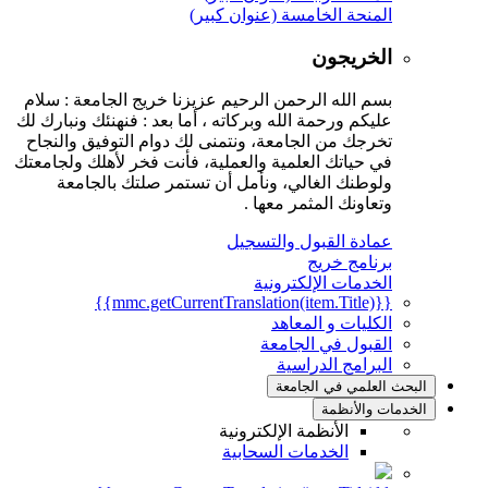
المنحة الخامسة (عنوان كبير)
الخريجون
بسم الله الرحمن الرحيم عزيزنا خريج الجامعة : سلام
عليكم ورحمة الله وبركاته ، أما بعد : فنهنئك ونبارك لك
تخرجك من الجامعة، ونتمنى لك دوام التوفيق والنجاح
في حياتك العلمية والعملية، فأنت فخر لأهلك ولجامعتك
ولوطنك الغالي، ونأمل أن تستمر صلتك بالجامعة
وتعاونك المثمر معها .
عمادة القبول والتسجيل
برنامج خريج
الخدمات الإلكترونية
{{mmc.getCurrentTranslation(item.Title)}}
الكليات و المعاهد
القبول في الجامعة
البرامج الدراسية
البحث العلمي في الجامعة
الخدمات والأنظمة
الأنظمة الإلكترونية
الخدمات السحابية