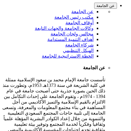
عن الجامعة
عن الجامعة
مكتب رئيس الجامعة
أوقاف الجامعة
وكالات الجامعة والجهات التابعة
مجالس ولجان الجامعة
أهداف التنمية المستدامة
شركاء الجامعة
الهيكل التنظيمي
الخطة الاستراتيجية للجامعة
عن الجامعة
تأسست جامعة الإمام محمد بن سعود الإسلامية ممثلة
في كلية الشريعة في سنة 1373هـ 1953م، وتطورت منذ
ذلك الحين بصورة جذرية حتى أصبحت جامعة في عام
1394 - 1974م ، وتقوم الجامعة على إحداث التكامل بين
الالتزام بالقيم الإسلامية والتميز الأكاديمي من أجل
المساهمة في بناء مجتمع المعلومات والمعرفة، وتسعى
الجامعة إلى تلبية حاجات المجتمع السعودي التعليمية
والتنموية من خلال إعداد الكوادر البشرية المؤهلة علمياً
وثقافياً وفكرياً لخدمة المجتمع وتوفير بيئة تعليمية
وثقافية تخدم احتياجات المؤسسة الأكاديمية والمضي