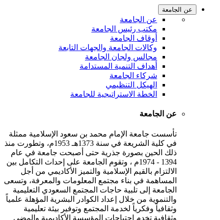
عن الجامعة
عن الجامعة
مكتب رئيس الجامعة
أوقاف الجامعة
وكالات الجامعة والجهات التابعة
مجالس ولجان الجامعة
أهداف التنمية المستدامة
شركاء الجامعة
الهيكل التنظيمي
الخطة الاستراتيجية للجامعة
عن الجامعة
تأسست جامعة الإمام محمد بن سعود الإسلامية ممثلة
في كلية الشريعة في سنة 1373هـ 1953م، وتطورت منذ
ذلك الحين بصورة جذرية حتى أصبحت جامعة في عام
1394 - 1974م ، وتقوم الجامعة على إحداث التكامل بين
الالتزام بالقيم الإسلامية والتميز الأكاديمي من أجل
المساهمة في بناء مجتمع المعلومات والمعرفة، وتسعى
الجامعة إلى تلبية حاجات المجتمع السعودي التعليمية
والتنموية من خلال إعداد الكوادر البشرية المؤهلة علمياً
وثقافياً وفكرياً لخدمة المجتمع وتوفير بيئة تعليمية
وثقافية تخدم احتياجات المؤسسة الأكاديمية والمضي