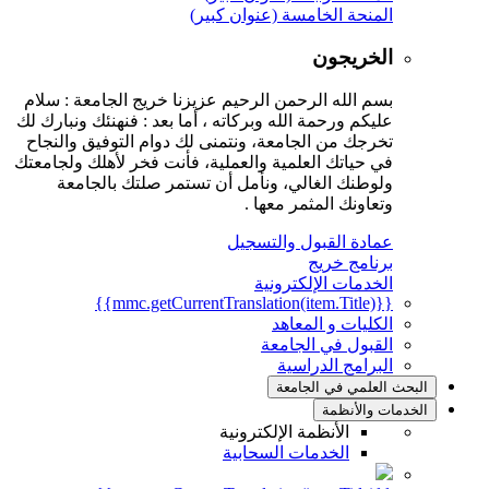
المنحة الخامسة (عنوان كبير)
الخريجون
بسم الله الرحمن الرحيم عزيزنا خريج الجامعة : سلام
عليكم ورحمة الله وبركاته ، أما بعد : فنهنئك ونبارك لك
تخرجك من الجامعة، ونتمنى لك دوام التوفيق والنجاح
في حياتك العلمية والعملية، فأنت فخر لأهلك ولجامعتك
ولوطنك الغالي، ونأمل أن تستمر صلتك بالجامعة
وتعاونك المثمر معها .
عمادة القبول والتسجيل
برنامج خريج
الخدمات الإلكترونية
{{mmc.getCurrentTranslation(item.Title)}}
الكليات و المعاهد
القبول في الجامعة
البرامج الدراسية
البحث العلمي في الجامعة
الخدمات والأنظمة
الأنظمة الإلكترونية
الخدمات السحابية