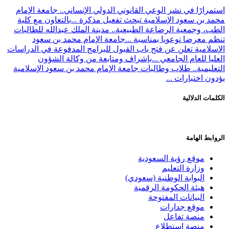
استمرارًا في نشر الوعي القانوني الدولي الإنساني.. جامعة الإمام
محمد بن سعود الإسلامية تبحث تفعيل مذكرة ...
بالتعاون مع كلية
الطب، وجمعية الرضاعة الطبيعية.. مدينة الملك عبدالله للطالبات
تنظم معرضا توعويا بمناسبة ...
جامعة الإمام محمد بن سعود
الإسلامية تعلن عن فتح باب القبول للبرامج المدفوعة في الدراسات
العليا للعام الجامعي ...
بإشراف ومتابعة من وكالة الشؤون
التعليمية.. طلاب وطالبات جامعة الإمام محمد بن سعود الإسلامية
يؤدون اختبارات ...
الكلمات الدلالية
الروابط الهامة
موقع رؤية السعودية
وزارة التعليم
البوابة الوطنية (سعودي)
هيئة الحكومة الرقمية
البيانات المفتوحة
موقع جدارات
منصة تفاعل
منصة استطلاع