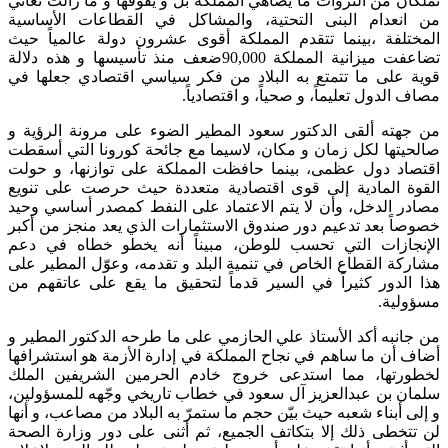
تملكان من الثروات ما يضاهي المملكة بل و يفوقها و ما زالت تعاني
من انعدام البنى التحتية، والمشاكل في القطاعات الأساسية
المختلفة ،بينما تتقدم المملكة أقوى عشرون دولة عالمياً حيث
تضاعفت ميزانية المملكة 90,000ضعف منذ تأسيسها و هذه دلالة
قوية على ما تتمتع به البلاد من فكر سياسي اقتصادي جعلها في
مصاف الدول تعليماً، و صحياً، و اقتصادياً.
من جهته ألقى الدكتور سعود المطير الضوء على مرونة الرؤية و
صالحيتها لكل زمان و مكان، لاسيما مع جائحة كورونا التي أسقطت
اقتصاد دول عظمى، بينما حافظت المملكة على توازنها، و حولت
القوة المادية إلى قوى اقتصادية متعددة حيث حرصت على تنويع
مصادر الدخل، وأن لا يتم الاعتماد على النفط كمصدر أساسي وحيد
خصوصاً بعد تدعيم دور صندوق الاستثمارات الذي يعد منجز من أكبر
الإنجازات التي تحسب للوطن، مبيناً أنه يخطو خطاه في دعم
مشاركة القطاع الخاص في تنمية البلد و تقدمه، وعوّل المطير على
هذا الدور كثيراً في السير قدماً لتحقيق ما يقع على عاتقهم من
مسؤولية.
من جانبه أكد الأستاذ علي الحازمي على ما طرحه الدكتور المطير و
أضاف أن ما ساهم في نجاح المملكة في إدارة الأزمة هو استشرافها
لخطورتها، مما استدعى خروج خادم الحرمين الشريفين الملك
سلمان بن عبدالعزيز آل سعود في خطاب تاريخي وجّهه للمسؤولين،
و إلى أبناء شعبه حيث بيّن حجم ما ستمرّ به البلاد من مصاعب، و أنها
لن تتخطى ذلك إلا بتكاتف الجميع، ثم أثنى على دور وزارة الصحة