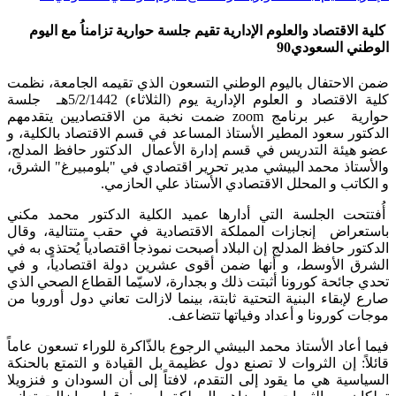
كلية الاقتصاد والعلوم الإدارية تقيم جلسة حوارية تزامناُ مع اليوم
الوطني السعودي90
​ضمن الاحتفال باليوم الوطني التسعون الذي تقيمه الجامعة، نظمت
كلية الاقتصاد و العلوم الإدارية يوم (الثلاثاء) 5/2/1442هـ جلسة
حوارية عبر برنامج zoom ضمت نخبة من الاقتصاديين يتقدمهم
الدكتور سعود المطير الأستاذ المساعد في قسم الاقتصاد بالكلية، و
عضو هيئة التدريس في قسم إدارة الأعمال الدكتور حافظ المدلج،
والأستاذ محمد البيشي مدير تحرير اقتصادي في "بلومبيرغ" الشرق،
و الكاتب و المحلل الاقتصادي الأستاذ علي الحازمي.
أُفتتحت الجلسة التي أدارها عميد الكلية الدكتور محمد مكني
باستعراض إنجازات المملكة الاقتصادية في حقب متتالية، وقال
الدكتور حافظ المدلج إن البلاد أصبحت نموذجاً اقتصادياً يُحتذى به في
الشرق الأوسط، و أنها ضمن أقوى عشرين دولة اقتصادياً، و في
تحدي جائحة كورونا أثبتت ذلك و بجدارة، لاسيّما القطاع الصحي الذي
صارع لإبقاء البنية التحتية ثابتة، بينما لازالت تعاني دول أوروبا من
موجات كورونا و أعداد وفياتها تتضاعف.
فيما أعاد الأستاذ محمد البيشي الرجوع بالذّاكرة للوراء تسعون عاماً
قائلاً: إن الثروات لا تصنع دول عظيمة بل القيادة و التمتع بالحنكة
السياسية هي ما يقود إلى التقدم، لافتاً إلى أن السودان و فنزويلا