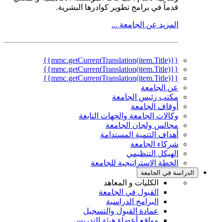
قدماً في برامج تطوير كوادرها البشرية.
المزيد عن الجامعة ...
{{mmc.getCurrentTranslation(item.Title)}}
{{mmc.getCurrentTranslation(item.Title)}}
{{mmc.getCurrentTranslation(item.Title)}}
عن الجامعة
مكتب رئيس الجامعة
أوقاف الجامعة
وكالات الجامعة والجهات التابعة
مجالس ولجان الجامعة
أهداف التنمية المستدامة
شركاء الجامعة
الهيكل التنظيمي
الخطة الاستراتيجية للجامعة
الدراسة في الجامعة
الكليات و المعاهد
القبول في الجامعة
البرامج الدراسية
عمادة القبول والتسجيل
مواقع أعضاء هيئة التدريس