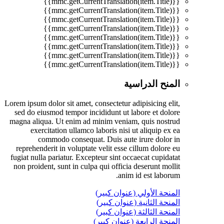
{{mmc.getCurrentTranslation(item.Title)}}
{{mmc.getCurrentTranslation(item.Title)}}
{{mmc.getCurrentTranslation(item.Title)}}
{{mmc.getCurrentTranslation(item.Title)}}
{{mmc.getCurrentTranslation(item.Title)}}
{{mmc.getCurrentTranslation(item.Title)}}
{{mmc.getCurrentTranslation(item.Title)}}
{{mmc.getCurrentTranslation(item.Title)}}
المنح الدراسية
Lorem ipsum dolor sit amet, consectetur adipisicing elit,
sed do eiusmod tempor incididunt ut labore et dolore
magna aliqua. Ut enim ad minim veniam, quis nostrud
exercitation ullamco laboris nisi ut aliquip ex ea
commodo consequat. Duis aute irure dolor in
reprehenderit in voluptate velit esse cillum dolore eu
fugiat nulla pariatur. Excepteur sint occaecat cupidatat
non proident, sunt in culpa qui officia deserunt mollit
anim id est laborum.
المنحة الأولي (عنوان كبير)
المنحة الثانية (عنوان كبير)
المنحة الثالثة (عنوان كبير)
المنحة الرابعة (عنوان كبير)