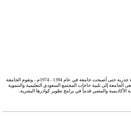
تأسست جامعة الإمام محمد بن سعود الإسلامية ممثلة في كلية الشريعة في سنة 1373هـ 1953م، وتطورت منذ ذلك الحين بصورة جذرية حتى أصبحت جامعة في عام 1394 - 1974م ، وتقوم الجامعة
ى الجامعة إلى تلبية حاجات المجتمع السعودي التعليمية والتنموية
سة الأكاديمية والمضي قدماً في برامج تطوير كوادرها البشرية.