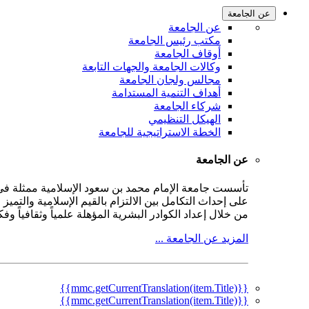
عن الجامعة
عن الجامعة
مكتب رئيس الجامعة
أوقاف الجامعة
وكالات الجامعة والجهات التابعة
مجالس ولجان الجامعة
أهداف التنمية المستدامة
شركاء الجامعة
الهيكل التنظيمي
الخطة الاستراتيجية للجامعة
عن الجامعة
على إحداث التكامل بين الالتزام بالقيم الإسلامية والتمي
من خلال إعداد الكوادر البشرية المؤهلة علمياً وثقافياً و
المزيد عن الجامعة ...
{{mmc.getCurrentTranslation(item.Title)}}
{{mmc.getCurrentTranslation(item.Title)}}