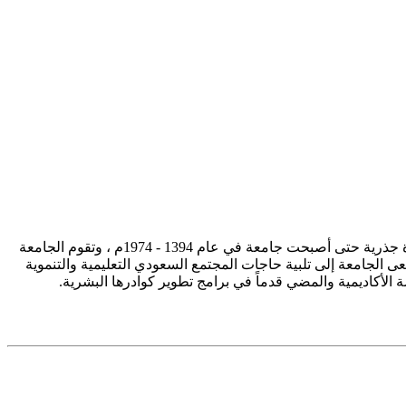
تأسست جامعة الإمام محمد بن سعود الإسلامية ممثلة في كلية الشريعة في سنة 1373هـ 1953م، وتطورت منذ ذلك الحين بصورة جذرية حتى أصبحت جامعة في عام 1394 - 1974م ، وتقوم الجامعة
ى الجامعة إلى تلبية حاجات المجتمع السعودي التعليمية والتنموية
سة الأكاديمية والمضي قدماً في برامج تطوير كوادرها البشرية.