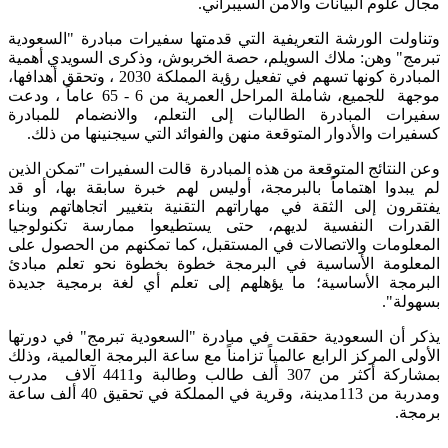
مجال علوم البيانات والأمن السيبراني.
وتناولت الورشة التعريفية التي قدمتها سفيرات مبادرة "السعودية
تبرمج" وهن: ملاك السويلم، حصة الخربوش، وذكرى السويدي أهمية
المبادرة كونها تسهم في تفعيل رؤية المملكة 2030 ، وتحقق أهدافها،
موجهة للجميع، شاملة المراحل العمرية من 6 - 65 عاماً ، ودعت
سفيرات المبادرة الطالبات إلى التعلم، والانضمام للمبادرة
كسفيرات والأدوار المتوقعة منهن والفوائد التي سيجنينها من ذلك.
وعن النتائج المتوقعة من هذه المبادرة قالت السفيرات "تمكن الذين
لم يبدوا اهتماماً بالبرمجة، أوليس لهم خبرة سابقة بها، أو قد
يفتقرون إلى الثقة في مهاراتهم التقنية بتغيير اتجاهاتهم وبناء
القدرات النفسية لديهم، حتى يستطيعوا ممارسة تكنولوجيا
المعلومات والاتصالات في المستقبل، كما تمكنهم من الحصول على
المعلومة الأساسية في البرمجة خطوة بخطوة نحو تعلم مبادئ
البرمجة الأساسية؛ ما يؤهلهم إلى تعلم أي لغة برمجية جديدة
بسهولة".
يذكر أن السعودية حققت في مبادرة "السعودية تبرمج" في دورتها
الأولى المركز الرابع عالمياً تزامناً مع ساعة البرمجة العالمية، وذلك
بمشاركة أكثر من 307 ألف طالب وطالبة و4411 آلاف مدرب
ومدربة من 113مدينة، وقرية في المملكة في تحقيق 40 ألف ساعة
برمجة.