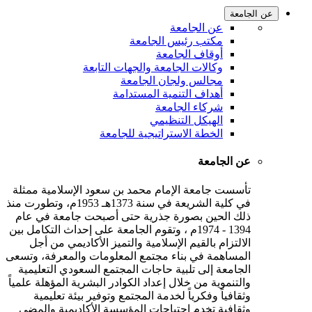
عن الجامعة
عن الجامعة
مكتب رئيس الجامعة
أوقاف الجامعة
وكالات الجامعة والجهات التابعة
مجالس ولجان الجامعة
أهداف التنمية المستدامة
شركاء الجامعة
الهيكل التنظيمي
الخطة الاستراتيجية للجامعة
عن الجامعة
تأسست جامعة الإمام محمد بن سعود الإسلامية ممثلة
في كلية الشريعة في سنة 1373هـ 1953م، وتطورت منذ
ذلك الحين بصورة جذرية حتى أصبحت جامعة في عام
1394 - 1974م ، وتقوم الجامعة على إحداث التكامل بين
الالتزام بالقيم الإسلامية والتميز الأكاديمي من أجل
المساهمة في بناء مجتمع المعلومات والمعرفة، وتسعى
الجامعة إلى تلبية حاجات المجتمع السعودي التعليمية
والتنموية من خلال إعداد الكوادر البشرية المؤهلة علمياً
وثقافياً وفكرياً لخدمة المجتمع وتوفير بيئة تعليمية
وثقافية تخدم احتياجات المؤسسة الأكاديمية والمضي