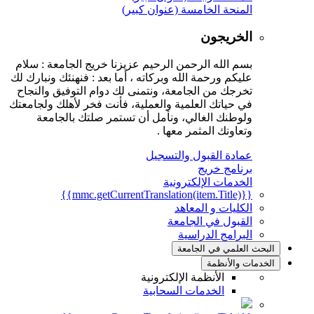
المنحة الخامسة (عنوان كبير)
الخريجون
بسم الله الرحمن الرحيم عزيزنا خريج الجامعة : سلام
عليكم ورحمة الله وبركاته ، أما بعد : فنهنئك ونبارك لك
تخرجك من الجامعة، ونتمنى لك دوام التوفيق والنجاح
في حياتك العلمية والعملية، فأنت فخر لأهلك ولجامعتك
ولوطنك الغالي، ونأمل أن تستمر صلتك بالجامعة
وتعاونك المثمر معها .
عمادة القبول والتسجيل
برنامج خريج
الخدمات الإلكترونية
{{mmc.getCurrentTranslation(item.Title)}}
الكليات و المعاهد
القبول في الجامعة
البرامج الدراسية
البحث العلمي في الجامعة
الخدمات والأنظمة
الأنظمة الإلكترونية
الخدمات السحابية