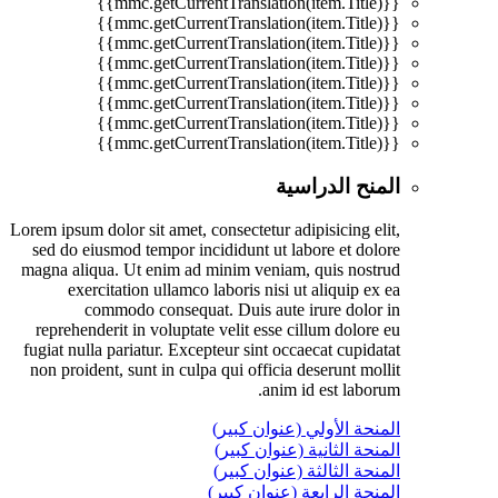
{{mmc.getCurrentTranslation(item.Title)}}
{{mmc.getCurrentTranslation(item.Title)}}
{{mmc.getCurrentTranslation(item.Title)}}
{{mmc.getCurrentTranslation(item.Title)}}
{{mmc.getCurrentTranslation(item.Title)}}
{{mmc.getCurrentTranslation(item.Title)}}
{{mmc.getCurrentTranslation(item.Title)}}
{{mmc.getCurrentTranslation(item.Title)}}
المنح الدراسية
Lorem ipsum dolor sit amet, consectetur adipisicing elit,
sed do eiusmod tempor incididunt ut labore et dolore
magna aliqua. Ut enim ad minim veniam, quis nostrud
exercitation ullamco laboris nisi ut aliquip ex ea
commodo consequat. Duis aute irure dolor in
reprehenderit in voluptate velit esse cillum dolore eu
fugiat nulla pariatur. Excepteur sint occaecat cupidatat
non proident, sunt in culpa qui officia deserunt mollit
anim id est laborum.
المنحة الأولي (عنوان كبير)
المنحة الثانية (عنوان كبير)
المنحة الثالثة (عنوان كبير)
المنحة الرابعة (عنوان كبير)