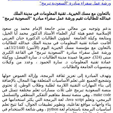
ورشة عمل سفراء مبادرة "السعودية تبرمج"
بالتعاون مع مسك الخيرية.. تقنية المعلومات في مدينة الملك
عبدالله للطالبات تقيم ورشة عمل سفراء مبادرة "السعودية تبرمج"
​بدعم وتوجيه من معالي مدير جامعة الإمام محمد بن سعود
الإسلامية عضو هيئة كبار العلماء الأستاذ الدكتور محمد أبا الخيل،
ومتابعة وكيلة الجامعة لشؤون الطالبات الدكتورة حنان العريني
أقامت عمادة تقنية المعلومات في مدينة الملك عبدالله للطالبات
بالتعاون مع مؤسسة مسك الخيرية اليوم (الأثنين) 13/2/1440هـ،
ورشة عمل سفراء مبادرة "السعودية تبرمج" في القاعة الكبرى
مبنى (324)، حضرها عميدة مدينة الطالبات د. سارة الفيصل، ووكيلة
عمادة تقنية المعلومات د. سارة الحمود ، وعدد من وكيلات
ومنسوبات الجامعة والطالبات.
وتهدف المبادرة إلى تعزيز ثقافة البرمجة، وإزالة الغموض حولها
وتشجيع الجميع على تعلم الأساسيات المتعلقة بهذا المجال، بالإضافة
إلى بناء المهارات التقنية اللازمة لطلبة وطلاب الوطن، إذ تحتوي
منصة السعودية تبرمج على ثلاث مسارات تعلم مختلفة تتمثل في
make code ، وهي منصة تبسط مفاهيم التفكير المنطقي والتسلسل
البرمجي، وتعلم Java script، لغة البرمجة التي يكثر استخدامها في
بناء واجهات مواقع تفاعلية، وتطوير تطبيقات الجوال، كما تتيح تعلم
أساسيات البرمجة باستخدام لغة python ، وهي شائعة الاستخدام في