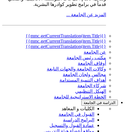
قدماً في برامج تطوير كوادرها البشرية.
المزيد عن الجامعة ...
{{mmc.getCurrentTranslation(item.Title)}}
{{mmc.getCurrentTranslation(item.Title)}}
{{mmc.getCurrentTranslation(item.Title)}}
عن الجامعة
مكتب رئيس الجامعة
أوقاف الجامعة
وكالات الجامعة والجهات التابعة
مجالس ولجان الجامعة
أهداف التنمية المستدامة
شركاء الجامعة
الهيكل التنظيمي
الخطة الاستراتيجية للجامعة
الدراسة في الجامعة
الكليات و المعاهد
القبول في الجامعة
البرامج الدراسية
عمادة القبول والتسجيل
مواقع أعضاء هيئة التدريس