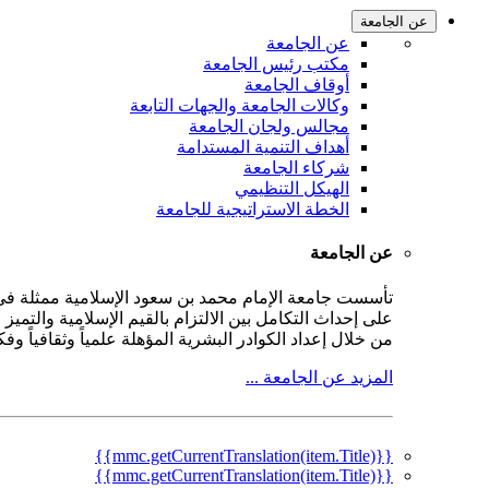
عن الجامعة
عن الجامعة
مكتب رئيس الجامعة
أوقاف الجامعة
وكالات الجامعة والجهات التابعة
مجالس ولجان الجامعة
أهداف التنمية المستدامة
شركاء الجامعة
الهيكل التنظيمي
الخطة الاستراتيجية للجامعة
عن الجامعة
على إحداث التكامل بين الالتزام بالقيم الإسلامية والتمي
من خلال إعداد الكوادر البشرية المؤهلة علمياً وثقافياً و
المزيد عن الجامعة ...
{{mmc.getCurrentTranslation(item.Title)}}
{{mmc.getCurrentTranslation(item.Title)}}