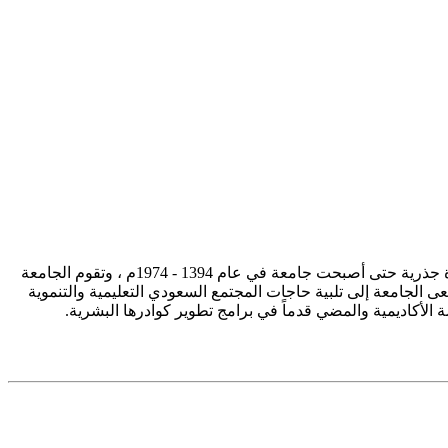
تأسست جامعة الإمام محمد بن سعود الإسلامية ممثلة في كلية الشريعة في سنة 1373هـ 1953م، وتطورت منذ ذلك الحين بصورة جذرية حتى أصبحت جامعة في عام 1394 - 1974م ، وتقوم الجامعة
ى الجامعة إلى تلبية حاجات المجتمع السعودي التعليمية والتنموية
سة الأكاديمية والمضي قدماً في برامج تطوير كوادرها البشرية.