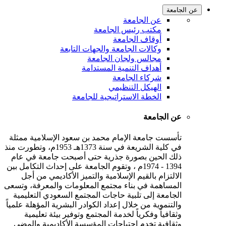
عن الجامعة
عن الجامعة
مكتب رئيس الجامعة
أوقاف الجامعة
وكالات الجامعة والجهات التابعة
مجالس ولجان الجامعة
أهداف التنمية المستدامة
شركاء الجامعة
الهيكل التنظيمي
الخطة الاستراتيجية للجامعة
عن الجامعة
تأسست جامعة الإمام محمد بن سعود الإسلامية ممثلة
في كلية الشريعة في سنة 1373هـ 1953م، وتطورت منذ
ذلك الحين بصورة جذرية حتى أصبحت جامعة في عام
1394 - 1974م ، وتقوم الجامعة على إحداث التكامل بين
الالتزام بالقيم الإسلامية والتميز الأكاديمي من أجل
المساهمة في بناء مجتمع المعلومات والمعرفة، وتسعى
الجامعة إلى تلبية حاجات المجتمع السعودي التعليمية
والتنموية من خلال إعداد الكوادر البشرية المؤهلة علمياً
وثقافياً وفكرياً لخدمة المجتمع وتوفير بيئة تعليمية
وثقافية تخدم احتياجات المؤسسة الأكاديمية والمضي