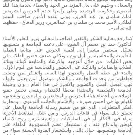
والسداد ، وحثهم على بذل المزيد من الجهد والعطاء لخدمة هذا البلد
الميمون وحكومته الرشيدة وعلى رأسها خادم الحرمين الشريفين
الملك سلمان بن عبد العزيز، وولي عهده الأمين صاحب السمو
الملكي الأمير محمد بن سلمان بن عبدالعزيز، وزير الدفاع - حفظهما
الله تعالى - .
كما رفع معاليه الشكر والتقدير لصاحب المعالي وزير التعليم الأستاذ
الدكتور/ حمد بن محمد آل الشيخ، على دعمه للجامعة و منسوبيها
بشكل مستمر, مشيراً إلى أهمية الحرص على متابعة العملية
التعليمية والمحاسبة من أول يوم ، وتلافي ضعف حضور الطلاب في
بعض الكليات من خلال التوجيه والارشاد والمتابعة لأبنائنا وبناتنا
الطلاب والطالبات والتأكيد على الحضور والمحاسبة من اليوم الأول ,
والبدء في خطة العمل والتطوير لهذا العام، والشكر لمن وصلت
خططهم من وحدات الجامعة ، والشكر موصول لمن يعمل عليها ،
فهي فيصل العمل والتطوير والانجاز في هذا العام , وإن وظيفة
الجامعة (التعليمية والبحثية) محطاً للاهتمام وينبغي تحفيز جميع
الزملاء من أعضاء هيئة التدريس والمحاضرين والمعيدين وتشجيهم
للقيام بها في أحسن صورة ، والاهتمام بالجانب التوعوي ، ومحاربة
الفكر المتطرف ، الذي هو من صميم رسالة الجامعة والعمل على
تحقيق ذلك سواء في قاعات الدرس أو من خلال المناشط الأخرى
سواء في الأفكار أو في السلوكيات , وأهمية غرس روح الانتماء
للوطن والدفاع عنه ، و استشعار عظم المسؤولية الملقاة على
الجامعة ومنسوبيها حيال ذلك , واستشعار القدوة الحسنة سواء من