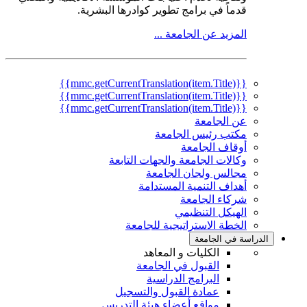
قدماً في برامج تطوير كوادرها البشرية.
المزيد عن الجامعة ...
{{mmc.getCurrentTranslation(item.Title)}}
{{mmc.getCurrentTranslation(item.Title)}}
{{mmc.getCurrentTranslation(item.Title)}}
عن الجامعة
مكتب رئيس الجامعة
أوقاف الجامعة
وكالات الجامعة والجهات التابعة
مجالس ولجان الجامعة
أهداف التنمية المستدامة
شركاء الجامعة
الهيكل التنظيمي
الخطة الاستراتيجية للجامعة
الدراسة في الجامعة
الكليات و المعاهد
القبول في الجامعة
البرامج الدراسية
عمادة القبول والتسجيل
مواقع أعضاء هيئة التدريس