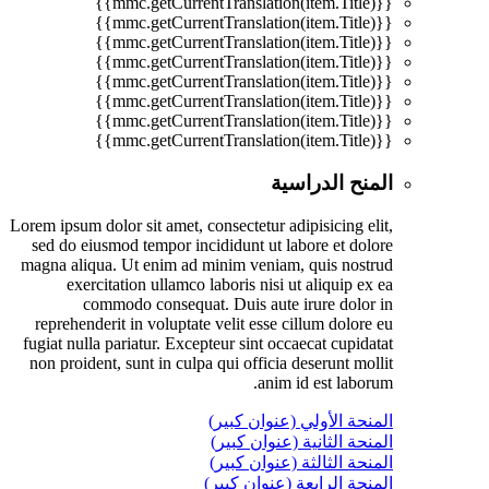
{{mmc.getCurrentTranslation(item.Title)}}
{{mmc.getCurrentTranslation(item.Title)}}
{{mmc.getCurrentTranslation(item.Title)}}
{{mmc.getCurrentTranslation(item.Title)}}
{{mmc.getCurrentTranslation(item.Title)}}
{{mmc.getCurrentTranslation(item.Title)}}
{{mmc.getCurrentTranslation(item.Title)}}
{{mmc.getCurrentTranslation(item.Title)}}
المنح الدراسية
Lorem ipsum dolor sit amet, consectetur adipisicing elit,
sed do eiusmod tempor incididunt ut labore et dolore
magna aliqua. Ut enim ad minim veniam, quis nostrud
exercitation ullamco laboris nisi ut aliquip ex ea
commodo consequat. Duis aute irure dolor in
reprehenderit in voluptate velit esse cillum dolore eu
fugiat nulla pariatur. Excepteur sint occaecat cupidatat
non proident, sunt in culpa qui officia deserunt mollit
anim id est laborum.
المنحة الأولي (عنوان كبير)
المنحة الثانية (عنوان كبير)
المنحة الثالثة (عنوان كبير)
المنحة الرابعة (عنوان كبير)