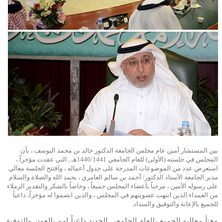
​بين المستشار أمين عام مجلس الجامعة الدكتور خالد بن محمد اليوسف ، بأن
المجلس في جلسته (الأولى) للعام الجامعي 1440/1441هـ , التي عقدت مؤخراً ،
استعرض عدد من الموضوعات المدرجة على جدول أعماله ، وافتتح الجلسة معالي
مدير الجامعة الأستاذ الدكتور/ أحمد بن سالم العامري ، بحمد الله والصلاة والسلام
على رسوله الأمين ، مرحباً بأعضاء المجلس جميعاً ، وخاصاً بالشكر والتقدير الزملاء
من العمداء الذين انتهت عضويتهم في المجلس ، والذين انضموا له مؤخراً، داعياً
للجميع بالإعانة والتوفيق والسداد.
وهنأ معاليه الجميع بالعام الجامعي الجديد داعياً لهم بالعون والتوفيق