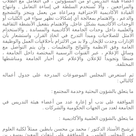
أعضاء هيئة التدريس أو من المسؤولين ، في التعامل مع الطلاب
والمراجعين ، وألا تُستخدم السلطة في إساءة التعامل , وانتهاج
القيادة الأكاديمية الاحترافية ومراعاة من يعمل وينجز والتشجيع
والدعم ، والاهتمام بمعالجة أي إشكالات تظهر سواء في الكليات أو
الوحدات الأكاديمية بشكل عاجل, والاهتمام بتفعيل الأنشطة الثقافية
والعلمية داخل وحدات الجامعة الأكاديمية والمساندة , والاستخدام
الامثل للصلاحيات ومبدأ التدرج في اتخاذ القرار، واستشعار بأن
الإدارات وجدت للإنجاز, ولا بد من الالتزام بأخلاقيات العمل والوظيفة
العامة وفق الانظمة واللوائح والتعليمات , وأن يتم التواصل مع
وسائل الإعلام ، عبر القنوات الرسمية المختصة داخل الجامعة ،
ضبطاً وتجويداً للإعلان والإعلام عن أخبار الجامعة ومناشطها
المختلفة.
ثم استعرض المجلس الموضوعات المدرجة على جدول أعماله
كالتالي :
ما يتعلق بالشؤون البحثية وخدمة المجتمع :
الموافقة على ندب أو إعارة عدد من أعضاء هيئة التدريس في
الجامعة لعدد من الجهات الحكومية والشركات .
ما يتعلق بالشؤون العلمية والأكاديمية :
ترشيح الأستاذ الدكتور / محمد بن محسن بابطين ممثلاً لكلية العلوم
في المجلس العلمي, و الموافقة على ابتعاث المعيد/ يوسف بن