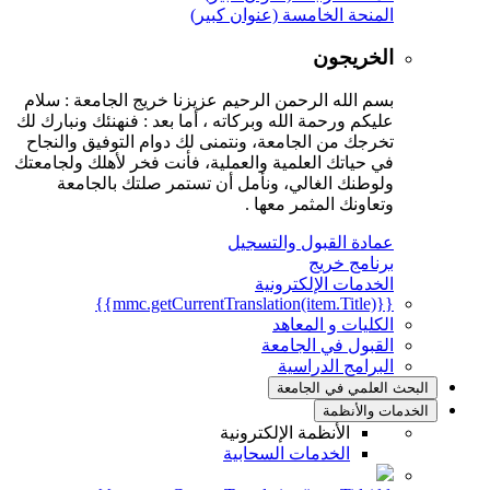
المنحة الخامسة (عنوان كبير)
الخريجون
بسم الله الرحمن الرحيم عزيزنا خريج الجامعة : سلام
عليكم ورحمة الله وبركاته ، أما بعد : فنهنئك ونبارك لك
تخرجك من الجامعة، ونتمنى لك دوام التوفيق والنجاح
في حياتك العلمية والعملية، فأنت فخر لأهلك ولجامعتك
ولوطنك الغالي، ونأمل أن تستمر صلتك بالجامعة
وتعاونك المثمر معها .
عمادة القبول والتسجيل
برنامج خريج
الخدمات الإلكترونية
{{mmc.getCurrentTranslation(item.Title)}}
الكليات و المعاهد
القبول في الجامعة
البرامج الدراسية
البحث العلمي في الجامعة
الخدمات والأنظمة
الأنظمة الإلكترونية
الخدمات السحابية