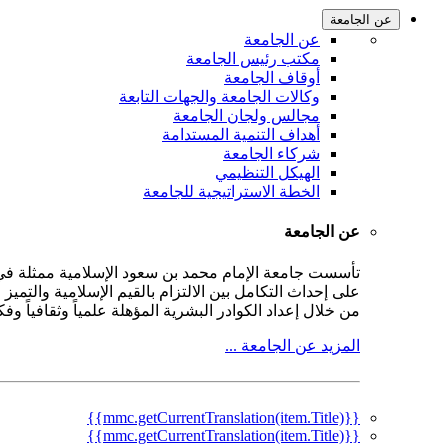
عن الجامعة
عن الجامعة
مكتب رئيس الجامعة
أوقاف الجامعة
وكالات الجامعة والجهات التابعة
مجالس ولجان الجامعة
أهداف التنمية المستدامة
شركاء الجامعة
الهيكل التنظيمي
الخطة الاستراتيجية للجامعة
عن الجامعة
على إحداث التكامل بين الالتزام بالقيم الإسلامية والتمي
من خلال إعداد الكوادر البشرية المؤهلة علمياً وثقافياً و
المزيد عن الجامعة ...
{{mmc.getCurrentTranslation(item.Title)}}
{{mmc.getCurrentTranslation(item.Title)}}