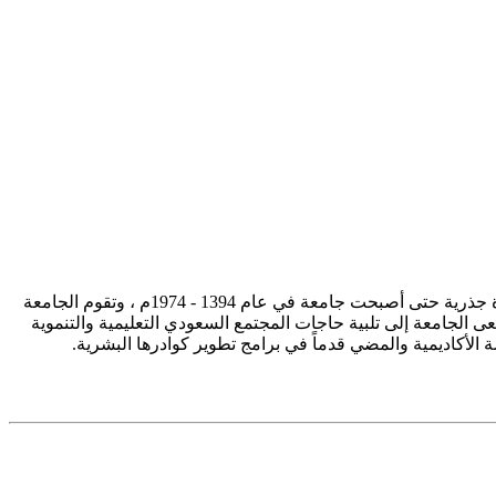
تأسست جامعة الإمام محمد بن سعود الإسلامية ممثلة في كلية الشريعة في سنة 1373هـ 1953م، وتطورت منذ ذلك الحين بصورة جذرية حتى أصبحت جامعة في عام 1394 - 1974م ، وتقوم الجامعة
ى الجامعة إلى تلبية حاجات المجتمع السعودي التعليمية والتنموية
سة الأكاديمية والمضي قدماً في برامج تطوير كوادرها البشرية.