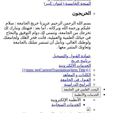
المنحة الخامسة (عنوان كبير)
الخريجون
بسم الله الرحمن الرحيم عزيزنا خريج الجامعة : سلام
عليكم ورحمة الله وبركاته ، أما بعد : فنهنئك ونبارك لك
تخرجك من الجامعة، ونتمنى لك دوام التوفيق والنجاح
في حياتك العلمية والعملية، فأنت فخر لأهلك ولجامعتك
ولوطنك الغالي، ونأمل أن تستمر صلتك بالجامعة
وتعاونك المثمر معها .
عمادة القبول والتسجيل
برنامج خريج
الخدمات الإلكترونية
{{mmc.getCurrentTranslation(item.Title)}}
الكليات و المعاهد
القبول في الجامعة
البرامج الدراسية
البحث العلمي في الجامعة
الخدمات والأنظمة
الأنظمة الإلكترونية
الخدمات السحابية