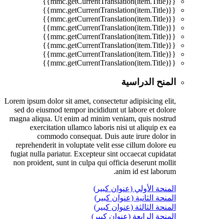
{{mmc.getCurrentTranslation(item.Title)}}
{{mmc.getCurrentTranslation(item.Title)}}
{{mmc.getCurrentTranslation(item.Title)}}
{{mmc.getCurrentTranslation(item.Title)}}
{{mmc.getCurrentTranslation(item.Title)}}
{{mmc.getCurrentTranslation(item.Title)}}
{{mmc.getCurrentTranslation(item.Title)}}
{{mmc.getCurrentTranslation(item.Title)}}
المنح الدراسية
Lorem ipsum dolor sit amet, consectetur adipisicing elit,
sed do eiusmod tempor incididunt ut labore et dolore
magna aliqua. Ut enim ad minim veniam, quis nostrud
exercitation ullamco laboris nisi ut aliquip ex ea
commodo consequat. Duis aute irure dolor in
reprehenderit in voluptate velit esse cillum dolore eu
fugiat nulla pariatur. Excepteur sint occaecat cupidatat
non proident, sunt in culpa qui officia deserunt mollit
anim id est laborum.
المنحة الأولي (عنوان كبير)
المنحة الثانية (عنوان كبير)
المنحة الثالثة (عنوان كبير)
المنحة الرابعة (عنوان كبير)