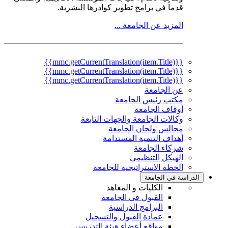
قدماً في برامج تطوير كوادرها البشرية.
المزيد عن الجامعة ...
{{mmc.getCurrentTranslation(item.Title)}}
{{mmc.getCurrentTranslation(item.Title)}}
{{mmc.getCurrentTranslation(item.Title)}}
عن الجامعة
مكتب رئيس الجامعة
أوقاف الجامعة
وكالات الجامعة والجهات التابعة
مجالس ولجان الجامعة
أهداف التنمية المستدامة
شركاء الجامعة
الهيكل التنظيمي
الخطة الاستراتيجية للجامعة
الدراسة في الجامعة
الكليات و المعاهد
القبول في الجامعة
البرامج الدراسية
عمادة القبول والتسجيل
مواقع أعضاء هيئة التدريس