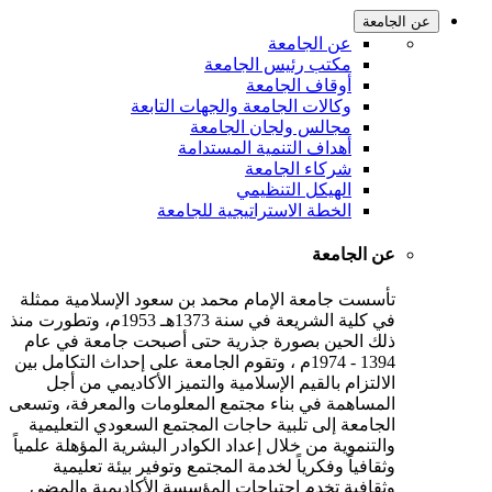
عن الجامعة
عن الجامعة
مكتب رئيس الجامعة
أوقاف الجامعة
وكالات الجامعة والجهات التابعة
مجالس ولجان الجامعة
أهداف التنمية المستدامة
شركاء الجامعة
الهيكل التنظيمي
الخطة الاستراتيجية للجامعة
عن الجامعة
تأسست جامعة الإمام محمد بن سعود الإسلامية ممثلة
في كلية الشريعة في سنة 1373هـ 1953م، وتطورت منذ
ذلك الحين بصورة جذرية حتى أصبحت جامعة في عام
1394 - 1974م ، وتقوم الجامعة على إحداث التكامل بين
الالتزام بالقيم الإسلامية والتميز الأكاديمي من أجل
المساهمة في بناء مجتمع المعلومات والمعرفة، وتسعى
الجامعة إلى تلبية حاجات المجتمع السعودي التعليمية
والتنموية من خلال إعداد الكوادر البشرية المؤهلة علمياً
وثقافياً وفكرياً لخدمة المجتمع وتوفير بيئة تعليمية
وثقافية تخدم احتياجات المؤسسة الأكاديمية والمضي