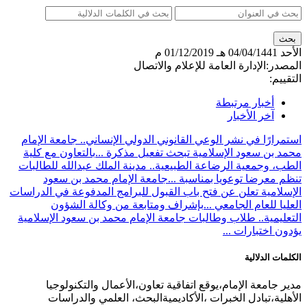
الأحد
04/04/1441 هـ
01/12/2019 م
المصدر:
الإدارة العامة للإعلام والاتصال
التقييم:
أخبار مرتبطة
آخر الأخبار
استمرارًا في نشر الوعي القانوني الدولي الإنساني.. جامعة الإمام
محمد بن سعود الإسلامية تبحث تفعيل مذكرة ...
بالتعاون مع كلية
الطب، وجمعية الرضاعة الطبيعية.. مدينة الملك عبدالله للطالبات
تنظم معرضا توعويا بمناسبة ...
جامعة الإمام محمد بن سعود
الإسلامية تعلن عن فتح باب القبول للبرامج المدفوعة في الدراسات
العليا للعام الجامعي ...
بإشراف ومتابعة من وكالة الشؤون
التعليمية.. طلاب وطالبات جامعة الإمام محمد بن سعود الإسلامية
يؤدون اختبارات ...
الكلمات الدلالية
مدير جامعة الإمام،يوقع اتفاقية تعاون،الأعمال والتكنولوجيا
الأهلية،تبادل الخبرات ،الأكاديميةالبحث، العلمي والدراسات