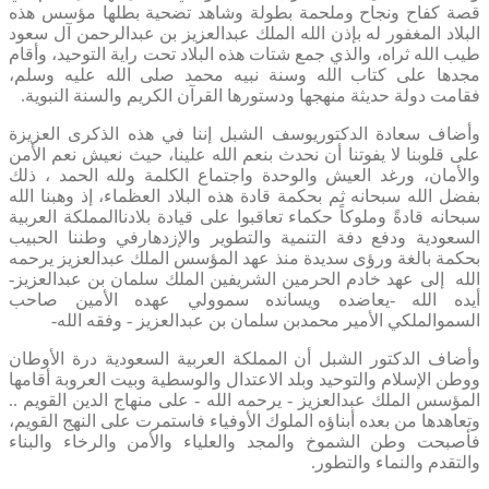
قصة كفاح ونجاح وملحمة بطولة وشاهد تضحية بطلها مؤسس هذه
البلاد المغفور له بإذن الله الملك عبدالعزيز بن عبدالرحمن آل سعود
طيب الله ثراه، والذي جمع شتات هذه البلاد تحت راية التوحيد، وأقام
مجدها على كتاب الله وسنة نبيه محمد صلى الله عليه وسلم،
فقامت دولة حديثة منهجها ودستورها القرآن الكريم والسنة النبوية.
وأضاف سعادة الدكتوريوسف الشبل إننا في هذه الذكرى العزيزة
على قلوبنا لا يفوتنا أن نحدث بنعم الله علينا، حيث نعيش نعم الأمن
والأمان، ورغد العيش والوحدة واجتماع الكلمة ولله الحمد ، ذلك
بفضل الله سبحانه ثم بحكمة قادة هذه البلاد العظماء، إذ وهبنا الله
سبحانه قادةً وملوكاً حكماء تعاقبوا على قيادة بلادناالمملكة العربية
السعودية ودفع دفة التنمية والتطوير والإزدهارفي وطننا الحبيب
بحكمة بالغة ورؤى سديدة منذ عهد المؤسس الملك عبدالعزيز يرحمه
الله إلى عهد خادم الحرمين الشريفين الملك سلمان بن عبدالعزيز-
أيده الله -يعاضده ويسانده سموولي عهده الأمين صاحب
السموالملكي الأمير محمدبن سلمان بن عبدالعزيز - وفقه الله-
وأضاف الدكتور الشبل أن المملكة العربية السعودية درة الأوطان
ووطن الإسلام والتوحيد وبلد الاعتدال والوسطية وبيت العروبة أقامها
المؤسس الملك عبدالعزيز - يرحمه الله - على منهاج الدين القويم ..
وتعاهدها من بعده أبناؤه الملوك الأوفياء فاستمرت على النهج القويم،
فأصبحت وطن الشموخ والمجد والعلياء والأمن والرخاء والبناء
والتقدم والنماء والتطور.