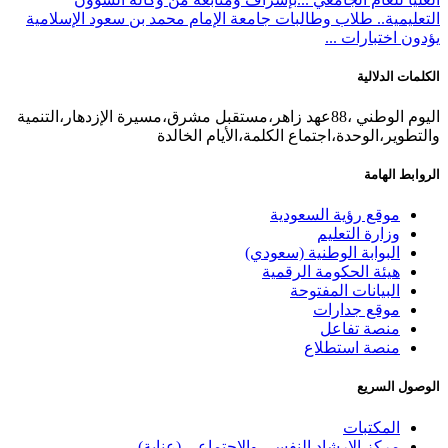
التعليمية.. طلاب وطالبات جامعة الإمام محمد بن سعود الإسلامية
يؤدون اختبارات ...
الكلمات الدلالية
اليوم الوطني ،88عهد زاهر،مستقبل مشرق،مسيرة الإزدهار،التنمية
والتطوير،الوحدة،اجتماع الكلمة،الأيام الخالدة
الروابط الهامة
موقع رؤية السعودية
وزارة التعليم
البوابة الوطنية (سعودي)
هيئة الحكومة الرقمية
البيانات المفتوحة
موقع جدارات
منصة تفاعل
منصة استطلاع
الوصول السريع
المكتبات
مركز الإرشاد النفسي والاجتماعي (عناية)