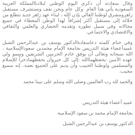
وقال سعادته أن ذكرى اليوم الوطني لبلادناالمملكة العربية
السعودية يأتي هذا العام وكل عام ونحن نقف ونستشرف مستقبل
زاهرومشرق لوطننا الغالي بإذن الله ، لبناء عهد زاهر جديد نتطلع من
خلاله إلى مستقبل أكثر إشراقاً لهذا الوطن المعطاء في جميع
مجالاته وفي سبيل تطوره وتقدمه الحضاري والعلمي والثقافي
والاقتصادي والاجتماعي.
وفي ختام كلمته دعاسعادةالدكتور يوسف بن عبدالرحمن الشبل
عميدأعضاء هيئة التدريس بجامعة الإمام محمدبن سعودالإسلامية ،
الله سبحانه وتعالى أن يوفق خادم الحرمين الشريفين وسمو ولي
عهده الأمين -يحفظهماالله -إلى كل خيروأن يحفظهماذخراً للإسلام
والمسلمين ولوطننا الحبيب وأن يديم على الجميع نعمه.. إنه سميع
مجيب.
والحمد لله رب العالمين وصلى الله وسلم على نبينا محمد
عميد أعضاء هيئة التدريس
بجامعة الإمام محمد بن سعود الإسلامية
الدكتور يوسف بن عبدالرحمن الشبل