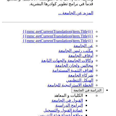
قدماً في برامج تطوير كوادرها البشرية.
المزيد عن الجامعة ...
{{mmc.getCurrentTranslation(item.Title)}}
{{mmc.getCurrentTranslation(item.Title)}}
{{mmc.getCurrentTranslation(item.Title)}}
عن الجامعة
مكتب رئيس الجامعة
أوقاف الجامعة
وكالات الجامعة والجهات التابعة
مجالس ولجان الجامعة
أهداف التنمية المستدامة
شركاء الجامعة
الهيكل التنظيمي
الخطة الاستراتيجية للجامعة
الدراسة في الجامعة
الكليات و المعاهد
القبول في الجامعة
البرامج الدراسية
عمادة القبول والتسجيل
مواقع أعضاء هيئة التدريس