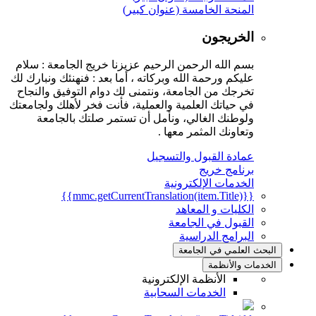
المنحة الخامسة (عنوان كبير)
الخريجون
بسم الله الرحمن الرحيم عزيزنا خريج الجامعة : سلام
عليكم ورحمة الله وبركاته ، أما بعد : فنهنئك ونبارك لك
تخرجك من الجامعة، ونتمنى لك دوام التوفيق والنجاح
في حياتك العلمية والعملية، فأنت فخر لأهلك ولجامعتك
ولوطنك الغالي، ونأمل أن تستمر صلتك بالجامعة
وتعاونك المثمر معها .
عمادة القبول والتسجيل
برنامج خريج
الخدمات الإلكترونية
{{mmc.getCurrentTranslation(item.Title)}}
الكليات و المعاهد
القبول في الجامعة
البرامج الدراسية
البحث العلمي في الجامعة
الخدمات والأنظمة
الأنظمة الإلكترونية
الخدمات السحابية