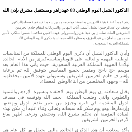
الدكتور الشبل اليوم الوطني 88 عهدزاهر ومستقبل مشرق بإذن الله
رفع عميد أعضاء هيئة التدريس بجامعة الإمام محمد بن سعود الإسلامية سعادةالدكتور
يوسف بن عبدالرحمن الشبل أسمى آيات التهاني والتبريكات لمقام خادم الحرمين
الشريفين الملك سلمان بن عبدالعزيزولسموولي عهده الأمين صاحب السمو الملكي الأمير
محمد بن سلمان بن عبدالعزيز- يحفظهماالله – بمناسبة ذكرى اليوم الوطني 88
للمملكةالعربية السعودية .
وأبان الدكتور الشبل أن ذكرى اليوم الوطني للمملكة من المناسبات
الوطنية المهمة والغالية على قلوبناومناسبةكبرى من الأيام الخالدة
لبلادنا الحبيبة المملكة العربية السعودية، حيث يأتي هذا العام بعد
موسم حج ناجح ومتميز بجميع المقاييس بتوفيق الله ثم برعاية
وإشراف خادم الحرمين الشريفين وسموولي عهده الأمين - يحفظهما
الله – وجهود المخلصين من أبناءالوطن المعطاء.
وقال سعادته إن يوم الوطن يوم الاحتفاء بمسيرة الإزدهاروالتنمية
والتطوير، والتي وضعت المملكة بحمد الله وتوفيقه في مصاف
الدول المتقدمة في فترة وجيزة من عمر تقدم الدول ونهضتها
وإزدهارها، وهو يوم شكر لله سبحانه وتعالى وثناء عليه أن مكن لهذه
القيادة المؤمنة أن تحكم بشرع الله، وتحتضن وترعى أطهر بقاع
الأرض الحرمين الشريفين.
وأكد سعادته أن هذه الذكرى الخالدة والتي نحتفل بها كل عام هي