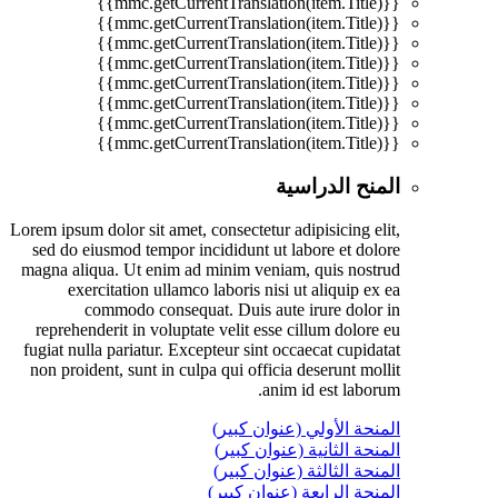
{{mmc.getCurrentTranslation(item.Title)}}
{{mmc.getCurrentTranslation(item.Title)}}
{{mmc.getCurrentTranslation(item.Title)}}
{{mmc.getCurrentTranslation(item.Title)}}
{{mmc.getCurrentTranslation(item.Title)}}
{{mmc.getCurrentTranslation(item.Title)}}
{{mmc.getCurrentTranslation(item.Title)}}
{{mmc.getCurrentTranslation(item.Title)}}
المنح الدراسية
Lorem ipsum dolor sit amet, consectetur adipisicing elit,
sed do eiusmod tempor incididunt ut labore et dolore
magna aliqua. Ut enim ad minim veniam, quis nostrud
exercitation ullamco laboris nisi ut aliquip ex ea
commodo consequat. Duis aute irure dolor in
reprehenderit in voluptate velit esse cillum dolore eu
fugiat nulla pariatur. Excepteur sint occaecat cupidatat
non proident, sunt in culpa qui officia deserunt mollit
anim id est laborum.
المنحة الأولي (عنوان كبير)
المنحة الثانية (عنوان كبير)
المنحة الثالثة (عنوان كبير)
المنحة الرابعة (عنوان كبير)