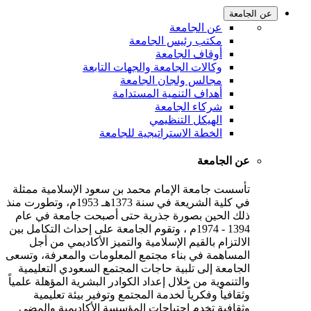
عن الجامعة
عن الجامعة
مكتب رئيس الجامعة
أوقاف الجامعة
وكالات الجامعة والجهات التابعة
مجالس ولجان الجامعة
أهداف التنمية المستدامة
شركاء الجامعة
الهيكل التنظيمي
الخطة الاستراتيجية للجامعة
عن الجامعة
تأسست جامعة الإمام محمد بن سعود الإسلامية ممثلة
في كلية الشريعة في سنة 1373هـ 1953م، وتطورت منذ
ذلك الحين بصورة جذرية حتى أصبحت جامعة في عام
1394 - 1974م ، وتقوم الجامعة على إحداث التكامل بين
الالتزام بالقيم الإسلامية والتميز الأكاديمي من أجل
المساهمة في بناء مجتمع المعلومات والمعرفة، وتسعى
الجامعة إلى تلبية حاجات المجتمع السعودي التعليمية
والتنموية من خلال إعداد الكوادر البشرية المؤهلة علمياً
وثقافياً وفكرياً لخدمة المجتمع وتوفير بيئة تعليمية
وثقافية تخدم احتياجات المؤسسة الأكاديمية والمضي