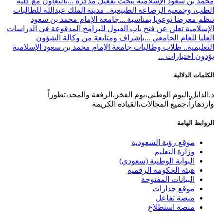
محمد بن سعود الإسلامية تبحث تفعيل مذكرة ...
بالتعاون مع كلية
الطب، وجمعية الرضاعة الطبيعية.. مدينة الملك عبدالله للطالبات
تنظم معرضا توعويا بمناسبة ...
جامعة الإمام محمد بن سعود
الإسلامية تعلن عن فتح باب القبول للبرامج المدفوعة في الدراسات
العليا للعام الجامعي ...
بإشراف ومتابعة من وكالة الشؤون
التعليمية.. طلاب وطالبات جامعة الإمام محمد بن سعود الإسلامية
يؤدون اختبارات ...
الكلمات الدلالية
د.الدايل،اليوم الوطني،يوم الفخر،الرفعة والمجد،تطوراً
وازدهاراً،جميع المجالات،القيادة الكريمة
الروابط الهامة
موقع رؤية السعودية
وزارة التعليم
البوابة الوطنية (سعودي)
هيئة الحكومة الرقمية
البيانات المفتوحة
موقع جدارات
منصة تفاعل
منصة استطلاع