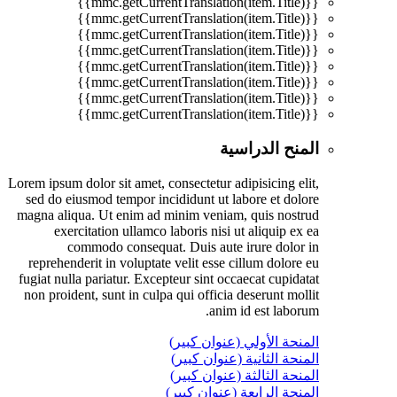
{{mmc.getCurrentTranslation(item.Title)}}
{{mmc.getCurrentTranslation(item.Title)}}
{{mmc.getCurrentTranslation(item.Title)}}
{{mmc.getCurrentTranslation(item.Title)}}
{{mmc.getCurrentTranslation(item.Title)}}
{{mmc.getCurrentTranslation(item.Title)}}
{{mmc.getCurrentTranslation(item.Title)}}
{{mmc.getCurrentTranslation(item.Title)}}
المنح الدراسية
Lorem ipsum dolor sit amet, consectetur adipisicing elit,
sed do eiusmod tempor incididunt ut labore et dolore
magna aliqua. Ut enim ad minim veniam, quis nostrud
exercitation ullamco laboris nisi ut aliquip ex ea
commodo consequat. Duis aute irure dolor in
reprehenderit in voluptate velit esse cillum dolore eu
fugiat nulla pariatur. Excepteur sint occaecat cupidatat
non proident, sunt in culpa qui officia deserunt mollit
anim id est laborum.
المنحة الأولي (عنوان كبير)
المنحة الثانية (عنوان كبير)
المنحة الثالثة (عنوان كبير)
المنحة الرابعة (عنوان كبير)