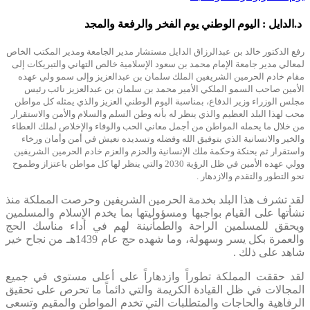
د.الدايل : اليوم الوطني يوم الفخر والرفعة والمجد
رفع الدكتور خالد بن عبدالرزاق الدايل مستشار مدير الجامعة ومدير المكتب الخاص
لمعالي مدير جامعة الإمام محمد بن سعود الإسلامية خالص التهاني والتبريكات إلى
مقام خادم الحرمين الشريفين الملك سلمان بن عبدالعزيز وإلى سمو ولي عهده
الأمين صاحب السمو الملكي الأمير محمد بن سلمان بن عبدالعزيز نائب رئيس
مجلس الوزراء وزير الدفاع، بمناسبة اليوم الوطني العزيز والذي يمثله كل مواطن
محب لهذا البلد العظيم والذي ينظر له بأنه وطن السلم والسلام والأمن والاستقرار
من خلال ما يحمله المواطن من أجمل معاني الحب والوفاء والإخلاص لملك العطاء
والخير والانسانية الذي بتوفيق الله وفضله وتسديده نعيش في أمن وأمان ورخاء
واستقرار ثم بحنكة وحكمة ملك الإنسانية والحزم والعزم خادم الحرمين الشريفين
وولي عهده الأمين في ظل الرؤية 2030 والتي ينظر لها كل مواطن باعتزاز وطموح
نحو التطور والتقدم والازدهار .
لقد تشرف هذا البلد بخدمة الحرمين الشريفين وحرصت المملكة منذ
نشأتها على القيام بواجبها ومسؤوليتها بما يخدم الإسلام والمسلمين
ويحقق للمسلمين الراحة والطمأنينة لهم في أداء مناسك الحج
والعمرة بكل يسر وسهولة، وما شهده حج عام 1439هـ من نجاح خير
شاهد على ذلك .
لقد حققت المملكة تطوراً وازدهاراً على أعلى مستوى في جميع
المجالات في ظل القيادة الكريمة والتي دائماً ما تحرص على تحقيق
الرفاهية والحاجات والمتطلبات التي تخدم المواطن والمقيم وتسعى