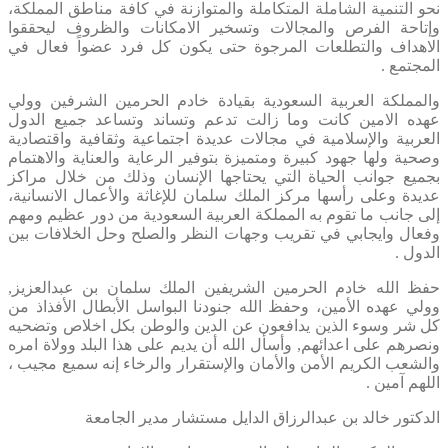
نحو التنمية الشاملة المتكاملة والمتوازنة في كافة مناطق المملكة،
وإتاحة الفرص والمجالات وتسخير الامكانات والظروف ليحققوا
الاهداف والتطلعات المرجوة حتى يكون كل فرد عضواً فعال في
المجتمع .
والمملكة العربية السعودية بقيادة خادم الحرمين الشرفين وولي
عهده الامين كانت وما زالت تدعم وتساند وتساعد جميع الدول
العربية والإسلامية في مجالات عديدة اجتماعية وثقافية واقتصادية
وصحية ولها جهود كبيرة ومتميزة بتوفير الرعاية والعناية والاهتمام
بجميع جوانب الحياة التي يحتاجها الإنسان وذلك من خلال مراكز
عديدة وعلى رأسها مركز الملك سلمان للإغاثة والأعمال الانسانية،
إلى جانب ما تقوم به المملكة العربية السعودية من دور عظيم ومهم
وفعال وايجابي في تقريب وجهات النظر والصلح وحل الخلافات بين
الدول .
حفظ الله خادم الحرمين الشريفين الملك سلمان بن عبدالعزيز,
وولي عهده الأمين، وحفظ الله جنودنا البواسل الأبطال الأفذاذ من
كل شر وسوء الذين يدافعون عن الدين والوطن بكل اخلاص وتضحيه
ونصرهم على اعدائهم, وأسأل الله أن يديم على هذا البلد وولاة امره
والشعب الكريم الأمن والأمان والإستقرار والرخاء إنه سميع مجيب ،
اللهم آمين .
الدكتور خالد بن عبدالرزاق الدايل
مستشار مدير الجامعة