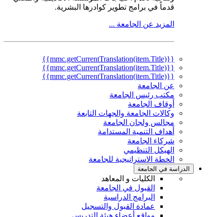
قدماً في برامج تطوير كوادرها البشرية.
المزيد عن الجامعة ...
{{mmc.getCurrentTranslation(item.Title)}}
{{mmc.getCurrentTranslation(item.Title)}}
{{mmc.getCurrentTranslation(item.Title)}}
عن الجامعة
مكتب رئيس الجامعة
أوقاف الجامعة
وكالات الجامعة والجهات التابعة
مجالس ولجان الجامعة
أهداف التنمية المستدامة
شركاء الجامعة
الهيكل التنظيمي
الخطة الاستراتيجية للجامعة
الدراسة في الجامعة
الكليات و المعاهد
القبول في الجامعة
البرامج الدراسية
عمادة القبول والتسجيل
مواقع أعضاء هيئة التدريس