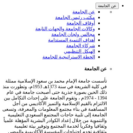
عن الجامعة
عن الجامعة
مكتب رئيس الجامعة
أوقاف الجامعة
وكالات الجامعة والجهات التابعة
مجالس ولجان الجامعة
أهداف التنمية المستدامة
شركاء الجامعة
الهيكل التنظيمي
الخطة الاستراتيجية للجامعة
عن الجامعة
تأسست جامعة الإمام محمد بن سعود الإسلامية ممثلة
في كلية الشريعة في سنة 1373هـ 1953م، وتطورت منذ
ذلك الحين بصورة جذرية حتى أصبحت جامعة في عام
1394 - 1974م ، وتقوم الجامعة على إحداث التكامل بين
الالتزام بالقيم الإسلامية والتميز الأكاديمي من أجل
المساهمة في بناء مجتمع المعلومات والمعرفة، وتسعى
الجامعة إلى تلبية حاجات المجتمع السعودي التعليمية
والتنموية من خلال إعداد الكوادر البشرية المؤهلة علمياً
وثقافياً وفكرياً لخدمة المجتمع وتوفير بيئة تعليمية
وثقافية تخدم احتياجات المؤسسة الأكاديمية والمضي