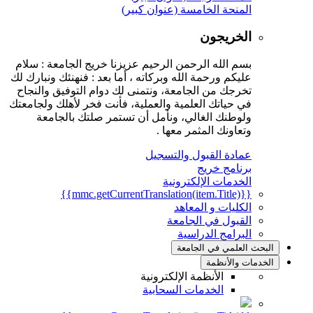
المنحة الخامسة (عنوان كبير)
الخريجون
بسم الله الرحمن الرحيم عزيزنا خريج الجامعة : سلام
عليكم ورحمة الله وبركاته ، أما بعد : فنهنئك ونبارك لك
تخرجك من الجامعة، ونتمنى لك دوام التوفيق والنجاح
في حياتك العلمية والعملية، فأنت فخر لأهلك ولجامعتك
ولوطنك الغالي، ونأمل أن تستمر صلتك بالجامعة
وتعاونك المثمر معها .
عمادة القبول والتسجيل
برنامج خريج
الخدمات الإلكترونية
{{mmc.getCurrentTranslation(item.Title)}}
الكليات و المعاهد
القبول في الجامعة
البرامج الدراسية
البحث العلمي في الجامعة
الخدمات والأنظمة
الأنظمة الإلكترونية
الخدمات السحابية