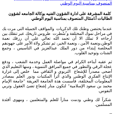
المنصوف بمناسبة اليوم الوطني
كلمة المشرفة على ادارة الشؤون الفنيه بوكالة الجامعه لشؤون
الطالبات أ.امتثال المنصوف بمناسبة اليوم الوطني
​عندما يحتضن وطنك تلك الذكريات والمواقف الجميلة التى مرت بك
في مراحل نموك المختلفة و ُسُطرت طروس تاريخك عبر تنقلك بين
أرجاءه لا تملك الا أن تحمد الله تعالي على أن رزقك نعمة
الوطن،ونعمة الأمن ، ونعمة الخير، ثم تشكر ولاة الأمر على جهودهم
المخلصة إبتداء من دور الملك عبدالعزيز في التأسيس ، وجمع
الشتات وتوحيد القلوب.
ثم عقبه أبناءه الكرام في مواصلة العمل وخدمة الشعب ، ودفع
عجلة الرقي والتطور في جميع المرافق التنموية ، ومنها التعليم الذي
أضحى مصدرآ للإشعاع التربوي و الثقافي مما خلص إلى غزارة
الإنتاج الفكري الوطني والذي أثرأ المكتبات ودور العلم بمصادر
المعلومات المختلفة، فأسست هذة الجامعة العريقة "جامعة الإمام
محمد بن سعود الإسلامية" لتكون منار إشعاع تضئ العقول وتربي
النفوس.
شكرآ لك وطني ودمت منارآ للعلم والمتعلمين ، ومهوى أفئدة
المسلمين.
--