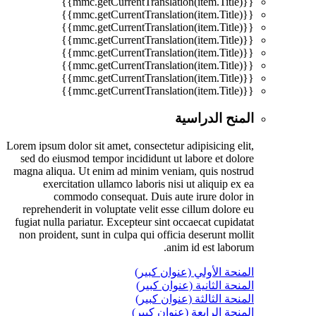
{{mmc.getCurrentTranslation(item.Title)}}
{{mmc.getCurrentTranslation(item.Title)}}
{{mmc.getCurrentTranslation(item.Title)}}
{{mmc.getCurrentTranslation(item.Title)}}
{{mmc.getCurrentTranslation(item.Title)}}
{{mmc.getCurrentTranslation(item.Title)}}
{{mmc.getCurrentTranslation(item.Title)}}
{{mmc.getCurrentTranslation(item.Title)}}
المنح الدراسية
Lorem ipsum dolor sit amet, consectetur adipisicing elit,
sed do eiusmod tempor incididunt ut labore et dolore
magna aliqua. Ut enim ad minim veniam, quis nostrud
exercitation ullamco laboris nisi ut aliquip ex ea
commodo consequat. Duis aute irure dolor in
reprehenderit in voluptate velit esse cillum dolore eu
fugiat nulla pariatur. Excepteur sint occaecat cupidatat
non proident, sunt in culpa qui officia deserunt mollit
anim id est laborum.
المنحة الأولي (عنوان كبير)
المنحة الثانية (عنوان كبير)
المنحة الثالثة (عنوان كبير)
المنحة الرابعة (عنوان كبير)