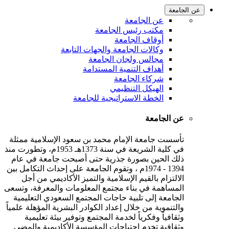
عن الجامعة
عن الجامعة
مكتب رئيس الجامعة
أوقاف الجامعة
وكالات الجامعة والجهات التابعة
مجالس ولجان الجامعة
أهداف التنمية المستدامة
شركاء الجامعة
الهيكل التنظيمي
الخطة الاستراتيجية للجامعة
عن الجامعة
تأسست جامعة الإمام محمد بن سعود الإسلامية ممثلة
في كلية الشريعة في سنة 1373هـ 1953م، وتطورت منذ
ذلك الحين بصورة جذرية حتى أصبحت جامعة في عام
1394 - 1974م ، وتقوم الجامعة على إحداث التكامل بين
الالتزام بالقيم الإسلامية والتميز الأكاديمي من أجل
المساهمة في بناء مجتمع المعلومات والمعرفة، وتسعى
الجامعة إلى تلبية حاجات المجتمع السعودي التعليمية
والتنموية من خلال إعداد الكوادر البشرية المؤهلة علمياً
وثقافياً وفكرياً لخدمة المجتمع وتوفير بيئة تعليمية
وثقافية تخدم احتياجات المؤسسة الأكاديمية والمضي