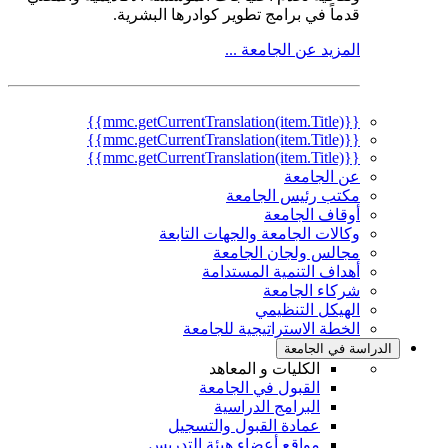
قدماً في برامج تطوير كوادرها البشرية.
المزيد عن الجامعة ...
{{mmc.getCurrentTranslation(item.Title)}}
{{mmc.getCurrentTranslation(item.Title)}}
{{mmc.getCurrentTranslation(item.Title)}}
عن الجامعة
مكتب رئيس الجامعة
أوقاف الجامعة
وكالات الجامعة والجهات التابعة
مجالس ولجان الجامعة
أهداف التنمية المستدامة
شركاء الجامعة
الهيكل التنظيمي
الخطة الاستراتيجية للجامعة
الدراسة في الجامعة
الكليات و المعاهد
القبول في الجامعة
البرامج الدراسية
عمادة القبول والتسجيل
مواقع أعضاء هيئة التدريس