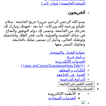
المنحة الخامسة (عنوان كبير)
الخريجون
بسم الله الرحمن الرحيم عزيزنا خريج الجامعة : سلام
عليكم ورحمة الله وبركاته ، أما بعد : فنهنئك ونبارك لك
تخرجك من الجامعة، ونتمنى لك دوام التوفيق والنجاح
في حياتك العلمية والعملية، فأنت فخر لأهلك ولجامعتك
ولوطنك الغالي، ونأمل أن تستمر صلتك بالجامعة
وتعاونك المثمر معها .
عمادة القبول والتسجيل
برنامج خريج
الخدمات الإلكترونية
{{mmc.getCurrentTranslation(item.Title)}}
الكليات و المعاهد
القبول في الجامعة
البرامج الدراسية
البحث العلمي في الجامعة
الخدمات والأنظمة
الأنظمة الإلكترونية
الخدمات السحابية