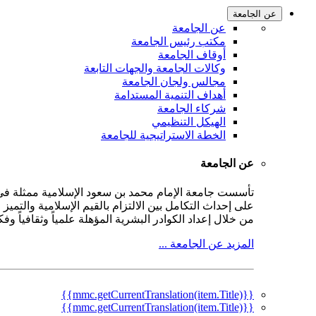
عن الجامعة
عن الجامعة
مكتب رئيس الجامعة
أوقاف الجامعة
وكالات الجامعة والجهات التابعة
مجالس ولجان الجامعة
أهداف التنمية المستدامة
شركاء الجامعة
الهيكل التنظيمي
الخطة الاستراتيجية للجامعة
عن الجامعة
على إحداث التكامل بين الالتزام بالقيم الإسلامية والتمي
من خلال إعداد الكوادر البشرية المؤهلة علمياً وثقافياً و
المزيد عن الجامعة ...
{{mmc.getCurrentTranslation(item.Title)}}
{{mmc.getCurrentTranslation(item.Title)}}