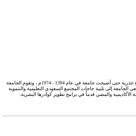
تأسست جامعة الإمام محمد بن سعود الإسلامية ممثلة في كلية الشريعة في سنة 1373هـ 1953م، وتطورت منذ ذلك الحين بصورة جذرية حتى أصبحت جامعة في عام 1394 - 1974م ، وتقوم الجامعة
ى الجامعة إلى تلبية حاجات المجتمع السعودي التعليمية والتنموية
سة الأكاديمية والمضي قدماً في برامج تطوير كوادرها البشرية.