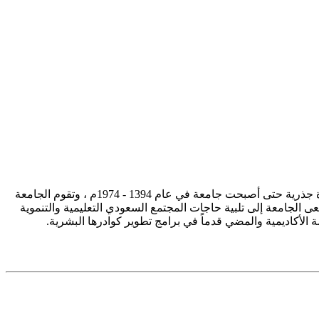
تأسست جامعة الإمام محمد بن سعود الإسلامية ممثلة في كلية الشريعة في سنة 1373هـ 1953م، وتطورت منذ ذلك الحين بصورة جذرية حتى أصبحت جامعة في عام 1394 - 1974م ، وتقوم الجامعة
ى الجامعة إلى تلبية حاجات المجتمع السعودي التعليمية والتنموية
سة الأكاديمية والمضي قدماً في برامج تطوير كوادرها البشرية.