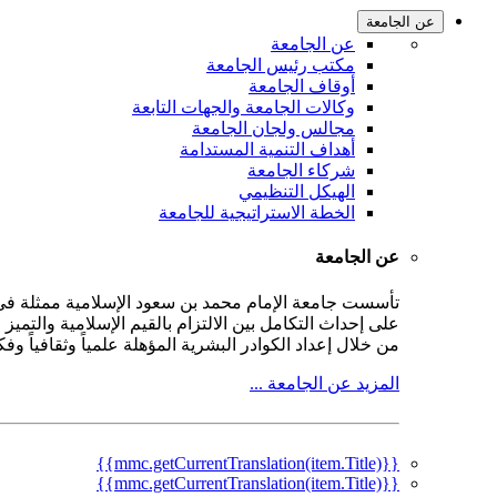
عن الجامعة
عن الجامعة
مكتب رئيس الجامعة
أوقاف الجامعة
وكالات الجامعة والجهات التابعة
مجالس ولجان الجامعة
أهداف التنمية المستدامة
شركاء الجامعة
الهيكل التنظيمي
الخطة الاستراتيجية للجامعة
عن الجامعة
على إحداث التكامل بين الالتزام بالقيم الإسلامية والتمي
من خلال إعداد الكوادر البشرية المؤهلة علمياً وثقافياً و
المزيد عن الجامعة ...
{{mmc.getCurrentTranslation(item.Title)}}
{{mmc.getCurrentTranslation(item.Title)}}