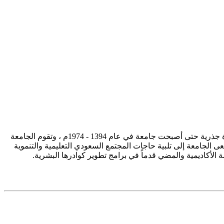
تأسست جامعة الإمام محمد بن سعود الإسلامية ممثلة في كلية الشريعة في سنة 1373هـ 1953م، وتطورت منذ ذلك الحين بصورة جذرية حتى أصبحت جامعة في عام 1394 - 1974م ، وتقوم الجامعة
ى الجامعة إلى تلبية حاجات المجتمع السعودي التعليمية والتنموية
سة الأكاديمية والمضي قدماً في برامج تطوير كوادرها البشرية.