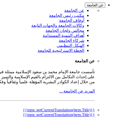
عن الجامعة
عن الجامعة
مكتب رئيس الجامعة
أوقاف الجامعة
وكالات الجامعة والجهات التابعة
مجالس ولجان الجامعة
أهداف التنمية المستدامة
شركاء الجامعة
الهيكل التنظيمي
الخطة الاستراتيجية للجامعة
عن الجامعة
على إحداث التكامل بين الالتزام بالقيم الإسلامية والتمي
من خلال إعداد الكوادر البشرية المؤهلة علمياً وثقافياً و
المزيد عن الجامعة ...
{{mmc.getCurrentTranslation(item.Title)}}
{{mmc.getCurrentTranslation(item.Title)}}