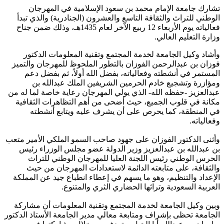
​تشارك جامعة الإمام محمد بن سعود الإسلامية في المهرجان
الوطني للتراث والثقافة التاسع والعشرون (الجنادرية) والذي تبدأ
فعالياته يوم الأربعاء 12 ربيع الآخر لعام 1435هـ، وذلك ضمن جناح
وزارة التعليم العالي.
وأشاد وكيل الجامعة لخدمة المجتمع وتقنية المعلومات الدكتور
فوزان بن عبدالرحمن الفوزان بالتطور الملحوظ للمهرجان والتميز
المستمر في أنشطته وفعالياته، بفضل الله أولاً، ثم بفضل دعم
ومؤازرة وتشجيع خادم الحرمين الشريفين الملك عبدالله بن
عبدالعزيز -حفظه الله- الذي يولي المهرجان رعاية خاصة لما له من
مكانة في قلوب الجميع، حيث أضحى من أهم التظاهرات الثقافية
في المنطقة، كما يحرص على أن يشرف عليه ويتابع أنشطته
وفعالياته.
وأثنى الدكتور الفوزان على جهود صاحب السمو الملكي الأمير متعب
بن عبدالله بن عبدالعزيز وزير الدولة عضو مجلس الوزراء رئيس
الحرس الوطني رئيس اللجنة العليا للمهرجان الوطني للتراث
والثقافة، على متابعته الدائمة لاستعدادات المهرجان من حيث
الإعداد والتنظيم، وهو ما يسهم في إعطاء انطباع جيد عن المملكة
العربية السعودية وتراثها الحضاري الثري والمتنوع.
وبين وكيل الجامعة لخدمة المجتمع وتقنية المعلومات أن مشاركة
الجامعة تحظى بإشراف ومتابعة معالي مدير الجامعة الأستاذ الدكتور