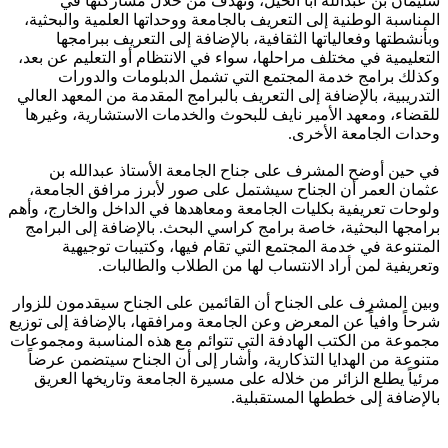
سليمان بن عبدالله أبا الخيل، وتهدف من خلال مشاركتها في
المناسبة الوطنية إلى التعريف بالجامعة ووحداتها العلمية والبحثية،
وبأنشطتها وفعالياتها الثقافية، بالإضافة إلى التعريف ببرامجها
التعليمية في مختلف مراحلها، سواء في الانتظام أو التعليم عن بعد،
وكذلك برامج خدمة المجتمع التي تشمل الدبلومات والدورات
التدريبية، بالإضافة إلى التعريف بالبرامج المقدمة من المعهد العالي
للقضاء، ومعهد الأمير نايف للبحوث والخدمات الاستشارية، وغيرها
وحدات الجامعة الأخرى.
في حين أوضح المشرف على جناح الجامعة الأستاذ عبدالله بن
عثمان العمر أن الجناح سيشتمل على صور لأبرز مرافق الجامعة،
ولوحات تعريفية بكليات الجامعة ومعاهدها في الداخل والخارج، وأهم
برامجها البحثية، خاصة برامج كراسي البحث. بالإضافة إلى البرامج
المتنوعة في خدمة المجتمع التي تقام فيها، وكتيبات توجيهية
وتعريفية لمن أراد الانتساب لها من الطلاب والطالبات.
وبين المشرف على الجناح أن القائمين على الجناح سيقدمون للزوار
شرحاً وافياً عن المعرض وعن الجامعة ومرافقها، بالإضافة إلى توزيع
مجموعة من الكتب الهادفة التي تتوائم مع هذه المناسبة ومجموعات
متنوعة من الهدايا التذكارية، وأشار إلى أن الجناح سيتضمن عرضاً
مرئياً يطلع الزائر من خلاله على مسيرة الجامعة وتاريخها العريق
بالإضافة إلى خططها المستقبلية.