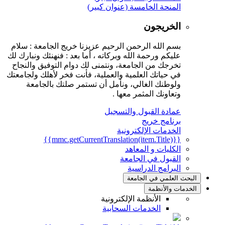
المنحة الخامسة (عنوان كبير)
الخريجون
بسم الله الرحمن الرحيم عزيزنا خريج الجامعة : سلام
عليكم ورحمة الله وبركاته ، أما بعد : فنهنئك ونبارك لك
تخرجك من الجامعة، ونتمنى لك دوام التوفيق والنجاح
في حياتك العلمية والعملية، فأنت فخر لأهلك ولجامعتك
ولوطنك الغالي، ونأمل أن تستمر صلتك بالجامعة
وتعاونك المثمر معها .
عمادة القبول والتسجيل
برنامج خريج
الخدمات الإلكترونية
{{mmc.getCurrentTranslation(item.Title)}}
الكليات و المعاهد
القبول في الجامعة
البرامج الدراسية
البحث العلمي في الجامعة
الخدمات والأنظمة
الأنظمة الإلكترونية
الخدمات السحابية