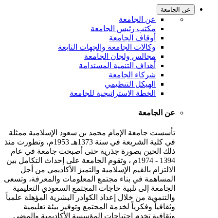
عن الجامعة
عن الجامعة
مكتب رئيس الجامعة
أوقاف الجامعة
وكالات الجامعة والجهات التابعة
مجالس ولجان الجامعة
أهداف التنمية المستدامة
شركاء الجامعة
الهيكل التنظيمي
الخطة الاستراتيجية للجامعة
عن الجامعة
تأسست جامعة الإمام محمد بن سعود الإسلامية ممثلة
في كلية الشريعة في سنة 1373هـ 1953م، وتطورت منذ
ذلك الحين بصورة جذرية حتى أصبحت جامعة في عام
1394 - 1974م ، وتقوم الجامعة على إحداث التكامل بين
الالتزام بالقيم الإسلامية والتميز الأكاديمي من أجل
المساهمة في بناء مجتمع المعلومات والمعرفة، وتسعى
الجامعة إلى تلبية حاجات المجتمع السعودي التعليمية
والتنموية من خلال إعداد الكوادر البشرية المؤهلة علمياً
وثقافياً وفكرياً لخدمة المجتمع وتوفير بيئة تعليمية
وثقافية تخدم احتياجات المؤسسة الأكاديمية والمضي