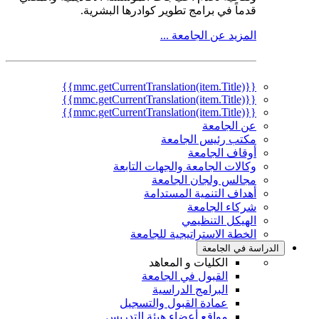
قدماً في برامج تطوير كوادرها البشرية.
المزيد عن الجامعة ...
{{mmc.getCurrentTranslation(item.Title)}}
{{mmc.getCurrentTranslation(item.Title)}}
{{mmc.getCurrentTranslation(item.Title)}}
عن الجامعة
مكتب رئيس الجامعة
أوقاف الجامعة
وكالات الجامعة والجهات التابعة
مجالس ولجان الجامعة
أهداف التنمية المستدامة
شركاء الجامعة
الهيكل التنظيمي
الخطة الاستراتيجية للجامعة
الدراسة في الجامعة
الكليات و المعاهد
القبول في الجامعة
البرامج الدراسية
عمادة القبول والتسجيل
مواقع أعضاء هيئة التدريس