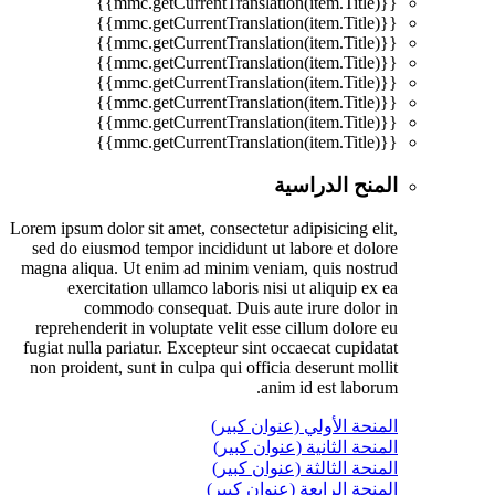
{{mmc.getCurrentTranslation(item.Title)}}
{{mmc.getCurrentTranslation(item.Title)}}
{{mmc.getCurrentTranslation(item.Title)}}
{{mmc.getCurrentTranslation(item.Title)}}
{{mmc.getCurrentTranslation(item.Title)}}
{{mmc.getCurrentTranslation(item.Title)}}
{{mmc.getCurrentTranslation(item.Title)}}
{{mmc.getCurrentTranslation(item.Title)}}
المنح الدراسية
Lorem ipsum dolor sit amet, consectetur adipisicing elit,
sed do eiusmod tempor incididunt ut labore et dolore
magna aliqua. Ut enim ad minim veniam, quis nostrud
exercitation ullamco laboris nisi ut aliquip ex ea
commodo consequat. Duis aute irure dolor in
reprehenderit in voluptate velit esse cillum dolore eu
fugiat nulla pariatur. Excepteur sint occaecat cupidatat
non proident, sunt in culpa qui officia deserunt mollit
anim id est laborum.
المنحة الأولي (عنوان كبير)
المنحة الثانية (عنوان كبير)
المنحة الثالثة (عنوان كبير)
المنحة الرابعة (عنوان كبير)