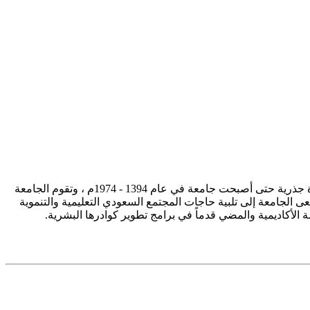
تأسست جامعة الإمام محمد بن سعود الإسلامية ممثلة في كلية الشريعة في سنة 1373هـ 1953م، وتطورت منذ ذلك الحين بصورة جذرية حتى أصبحت جامعة في عام 1394 - 1974م ، وتقوم الجامعة
ى الجامعة إلى تلبية حاجات المجتمع السعودي التعليمية والتنموية
سة الأكاديمية والمضي قدماً في برامج تطوير كوادرها البشرية.