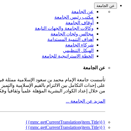
عن الجامعة
عن الجامعة
مكتب رئيس الجامعة
أوقاف الجامعة
وكالات الجامعة والجهات التابعة
مجالس ولجان الجامعة
أهداف التنمية المستدامة
شركاء الجامعة
الهيكل التنظيمي
الخطة الاستراتيجية للجامعة
عن الجامعة
على إحداث التكامل بين الالتزام بالقيم الإسلامية والتمي
من خلال إعداد الكوادر البشرية المؤهلة علمياً وثقافياً و
المزيد عن الجامعة ...
{{mmc.getCurrentTranslation(item.Title)}}
{{mmc.getCurrentTranslation(item.Title)}}