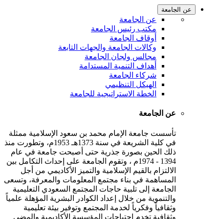
عن الجامعة
عن الجامعة
مكتب رئيس الجامعة
أوقاف الجامعة
وكالات الجامعة والجهات التابعة
مجالس ولجان الجامعة
أهداف التنمية المستدامة
شركاء الجامعة
الهيكل التنظيمي
الخطة الاستراتيجية للجامعة
عن الجامعة
تأسست جامعة الإمام محمد بن سعود الإسلامية ممثلة
في كلية الشريعة في سنة 1373هـ 1953م، وتطورت منذ
ذلك الحين بصورة جذرية حتى أصبحت جامعة في عام
1394 - 1974م ، وتقوم الجامعة على إحداث التكامل بين
الالتزام بالقيم الإسلامية والتميز الأكاديمي من أجل
المساهمة في بناء مجتمع المعلومات والمعرفة، وتسعى
الجامعة إلى تلبية حاجات المجتمع السعودي التعليمية
والتنموية من خلال إعداد الكوادر البشرية المؤهلة علمياً
وثقافياً وفكرياً لخدمة المجتمع وتوفير بيئة تعليمية
وثقافية تخدم احتياجات المؤسسة الأكاديمية والمضي