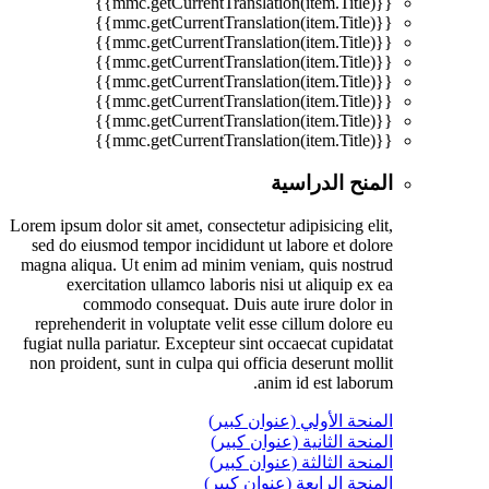
{{mmc.getCurrentTranslation(item.Title)}}
{{mmc.getCurrentTranslation(item.Title)}}
{{mmc.getCurrentTranslation(item.Title)}}
{{mmc.getCurrentTranslation(item.Title)}}
{{mmc.getCurrentTranslation(item.Title)}}
{{mmc.getCurrentTranslation(item.Title)}}
{{mmc.getCurrentTranslation(item.Title)}}
{{mmc.getCurrentTranslation(item.Title)}}
المنح الدراسية
Lorem ipsum dolor sit amet, consectetur adipisicing elit,
sed do eiusmod tempor incididunt ut labore et dolore
magna aliqua. Ut enim ad minim veniam, quis nostrud
exercitation ullamco laboris nisi ut aliquip ex ea
commodo consequat. Duis aute irure dolor in
reprehenderit in voluptate velit esse cillum dolore eu
fugiat nulla pariatur. Excepteur sint occaecat cupidatat
non proident, sunt in culpa qui officia deserunt mollit
anim id est laborum.
المنحة الأولي (عنوان كبير)
المنحة الثانية (عنوان كبير)
المنحة الثالثة (عنوان كبير)
المنحة الرابعة (عنوان كبير)