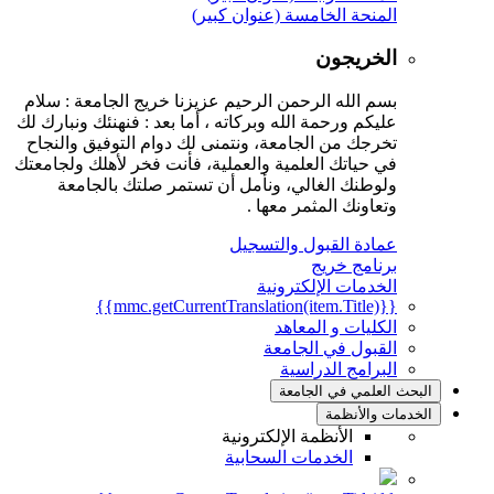
المنحة الخامسة (عنوان كبير)
الخريجون
بسم الله الرحمن الرحيم عزيزنا خريج الجامعة : سلام
عليكم ورحمة الله وبركاته ، أما بعد : فنهنئك ونبارك لك
تخرجك من الجامعة، ونتمنى لك دوام التوفيق والنجاح
في حياتك العلمية والعملية، فأنت فخر لأهلك ولجامعتك
ولوطنك الغالي، ونأمل أن تستمر صلتك بالجامعة
وتعاونك المثمر معها .
عمادة القبول والتسجيل
برنامج خريج
الخدمات الإلكترونية
{{mmc.getCurrentTranslation(item.Title)}}
الكليات و المعاهد
القبول في الجامعة
البرامج الدراسية
البحث العلمي في الجامعة
الخدمات والأنظمة
الأنظمة الإلكترونية
الخدمات السحابية