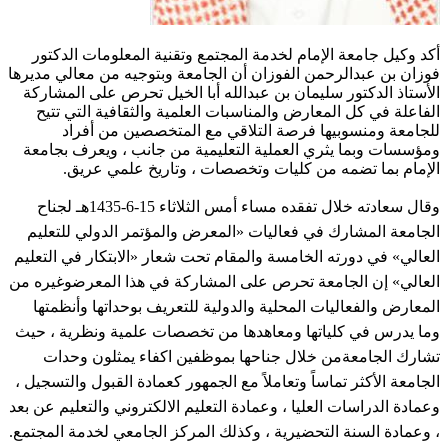
أكد وكيل جامعة الإمام لخدمة المجتمع وتقنية المعلومات الدكتور
فوزان بن عبدالرحمن الفوزان أن الجامعة وبتوجيه من معالي مديرها
الأستاذ الدكتور سليمان بن عبدالله أبا الخيل تحرص على المشاركة
الفاعلة في كل المعارض والمناسبات العلمية والثقافية التي تتيح
للجامعة ومنسوبيها فرصة التلاقي مع المتخصصين من أفراد
ومؤسسات وبما يثري العملية التعليمية من جانب ، ويعرف بجامعة
الإمام بما تضمه من كليات وتخصصات ، وتاريخ علمي عريق.
وقال سعادته خلال تفقده مساء أمس الثلاثاء 15-6-1435هـ لجناح
الجامعة المشارك في فعاليات «المعرض والمؤتمر الدولي للتعليم
العالي» في دورته الخامسة والمقام تحت شعار «الابتكار في التعليم
العالي» إن الجامعة تحرص على المشاركة في هذا المعرضوغيره من
المعارض والفعاليات المحلية والدولية للتعريف بوحداتها وأنظمتها
وما يدرس في كلياتها ومعاهدها من تخصصات علمية ونظرية ، حيث
تشارك الجامعةمن خلال جناحها بموظفين اكفاء يمثلون وحدات
الجامعة الأكثر تماساً وتعاملاً مع الجمهور كعمادة القبول والتسجيل ،
وعمادة الدراسات العليا ، وعمادة التعليم الالكتروني والتعليم عن بعد
، وعمادة السنة التحضيرية ، وكذلك المركز الجامعي لخدمة المجتمع.