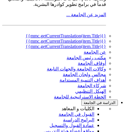
قدماً في برامج تطوير كوادرها البشرية.
المزيد عن الجامعة ...
{{mmc.getCurrentTranslation(item.Title)}}
{{mmc.getCurrentTranslation(item.Title)}}
{{mmc.getCurrentTranslation(item.Title)}}
عن الجامعة
مكتب رئيس الجامعة
أوقاف الجامعة
وكالات الجامعة والجهات التابعة
مجالس ولجان الجامعة
أهداف التنمية المستدامة
شركاء الجامعة
الهيكل التنظيمي
الخطة الاستراتيجية للجامعة
الدراسة في الجامعة
الكليات و المعاهد
القبول في الجامعة
البرامج الدراسية
عمادة القبول والتسجيل
مواقع أعضاء هيئة التدريس