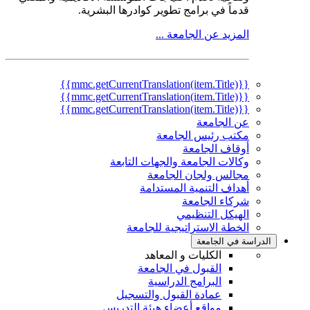
قدماً في برامج تطوير كوادرها البشرية.
المزيد عن الجامعة ...
{{mmc.getCurrentTranslation(item.Title)}}
{{mmc.getCurrentTranslation(item.Title)}}
{{mmc.getCurrentTranslation(item.Title)}}
عن الجامعة
مكتب رئيس الجامعة
أوقاف الجامعة
وكالات الجامعة والجهات التابعة
مجالس ولجان الجامعة
أهداف التنمية المستدامة
شركاء الجامعة
الهيكل التنظيمي
الخطة الاستراتيجية للجامعة
الدراسة في الجامعة
الكليات و المعاهد
القبول في الجامعة
البرامج الدراسية
عمادة القبول والتسجيل
مواقع أعضاء هيئة التدريس