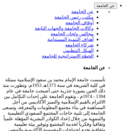
عن الجامعة
عن الجامعة
مكتب رئيس الجامعة
أوقاف الجامعة
وكالات الجامعة والجهات التابعة
مجالس ولجان الجامعة
أهداف التنمية المستدامة
شركاء الجامعة
الهيكل التنظيمي
الخطة الاستراتيجية للجامعة
عن الجامعة
تأسست جامعة الإمام محمد بن سعود الإسلامية ممثلة
في كلية الشريعة في سنة 1373هـ 1953م، وتطورت منذ
ذلك الحين بصورة جذرية حتى أصبحت جامعة في عام
1394 - 1974م ، وتقوم الجامعة على إحداث التكامل بين
الالتزام بالقيم الإسلامية والتميز الأكاديمي من أجل
المساهمة في بناء مجتمع المعلومات والمعرفة، وتسعى
الجامعة إلى تلبية حاجات المجتمع السعودي التعليمية
والتنموية من خلال إعداد الكوادر البشرية المؤهلة علمياً
وثقافياً وفكرياً لخدمة المجتمع وتوفير بيئة تعليمية
وثقافية تخدم احتياجات المؤسسة الأكاديمية والمضي