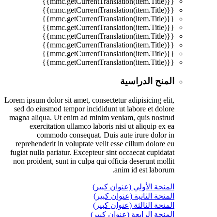
{{mmc.getCurrentTranslation(item.Title)}}
{{mmc.getCurrentTranslation(item.Title)}}
{{mmc.getCurrentTranslation(item.Title)}}
{{mmc.getCurrentTranslation(item.Title)}}
{{mmc.getCurrentTranslation(item.Title)}}
{{mmc.getCurrentTranslation(item.Title)}}
{{mmc.getCurrentTranslation(item.Title)}}
{{mmc.getCurrentTranslation(item.Title)}}
المنح الدراسية
Lorem ipsum dolor sit amet, consectetur adipisicing elit,
sed do eiusmod tempor incididunt ut labore et dolore
magna aliqua. Ut enim ad minim veniam, quis nostrud
exercitation ullamco laboris nisi ut aliquip ex ea
commodo consequat. Duis aute irure dolor in
reprehenderit in voluptate velit esse cillum dolore eu
fugiat nulla pariatur. Excepteur sint occaecat cupidatat
non proident, sunt in culpa qui officia deserunt mollit
anim id est laborum.
المنحة الأولي (عنوان كبير)
المنحة الثانية (عنوان كبير)
المنحة الثالثة (عنوان كبير)
المنحة الرابعة (عنوان كبير)