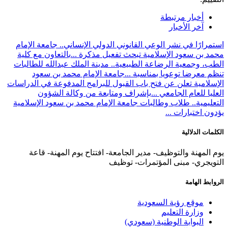
أخبار مرتبطة
آخر الأخبار
استمرارًا في نشر الوعي القانوني الدولي الإنساني.. جامعة الإمام
محمد بن سعود الإسلامية تبحث تفعيل مذكرة ...
بالتعاون مع كلية
الطب، وجمعية الرضاعة الطبيعية.. مدينة الملك عبدالله للطالبات
تنظم معرضا توعويا بمناسبة ...
جامعة الإمام محمد بن سعود
الإسلامية تعلن عن فتح باب القبول للبرامج المدفوعة في الدراسات
العليا للعام الجامعي ...
بإشراف ومتابعة من وكالة الشؤون
التعليمية.. طلاب وطالبات جامعة الإمام محمد بن سعود الإسلامية
يؤدون اختبارات ...
الكلمات الدلالية
يوم المهنة والتوظيف- مدير الجامعة- افتتاح يوم المهنة- قاعة
التويجري- مبنى المؤتمرات- توظيف
الروابط الهامة
موقع رؤية السعودية
وزارة التعليم
البوابة الوطنية (سعودي)