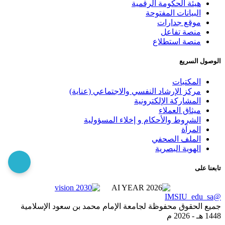
هيئة الحكومة الرقمية
البيانات المفتوحة
موقع جدارات
منصة تفاعل
منصة استطلاع
الوصول السريع
المكتبات
مركز الإرشاد النفسي والاجتماعي (عناية)
المشاركة الإلكترونية
ميثاق العملاء
الشروط والأحكام و إخلاء المسؤولية
المرآة
الملف الصحفي
الهوية البصرية
تابعنا على
@IMSIU_edu_sa
جميع الحقوق محفوظة لجامعة الإمام محمد بن سعود الإسلامية
1448 هـ -
2026 م