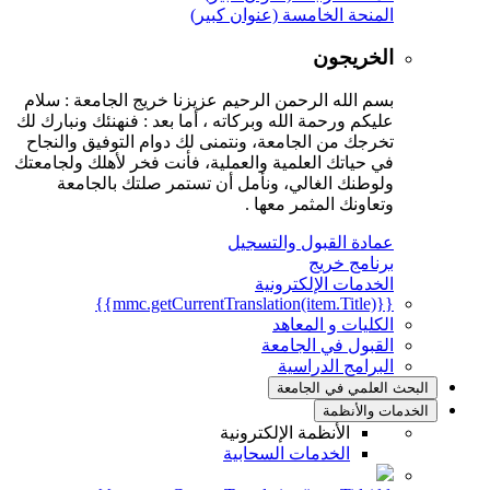
المنحة الخامسة (عنوان كبير)
الخريجون
بسم الله الرحمن الرحيم عزيزنا خريج الجامعة : سلام
عليكم ورحمة الله وبركاته ، أما بعد : فنهنئك ونبارك لك
تخرجك من الجامعة، ونتمنى لك دوام التوفيق والنجاح
في حياتك العلمية والعملية، فأنت فخر لأهلك ولجامعتك
ولوطنك الغالي، ونأمل أن تستمر صلتك بالجامعة
وتعاونك المثمر معها .
عمادة القبول والتسجيل
برنامج خريج
الخدمات الإلكترونية
{{mmc.getCurrentTranslation(item.Title)}}
الكليات و المعاهد
القبول في الجامعة
البرامج الدراسية
البحث العلمي في الجامعة
الخدمات والأنظمة
الأنظمة الإلكترونية
الخدمات السحابية