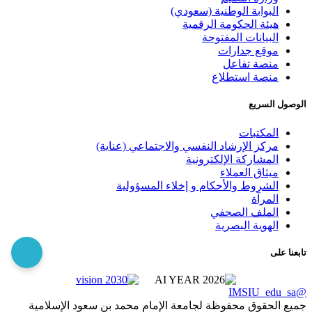
البوابة الوطنية (سعودي)
هيئة الحكومة الرقمية
البيانات المفتوحة
موقع جدارات
منصة تفاعل
منصة استطلاع
الوصول السريع
المكتبات
مركز الإرشاد النفسي والاجتماعي (عناية)
المشاركة الإلكترونية
ميثاق العملاء
الشروط والأحكام و إخلاء المسؤولية
المرآة
الملف الصحفي
الهوية البصرية
تابعنا على
@IMSIU_edu_sa
جميع الحقوق محفوظة لجامعة الإمام محمد بن سعود الإسلامية