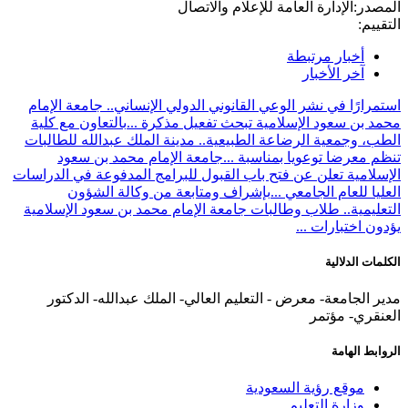
المصدر:
الإدارة العامة للإعلام والاتصال
التقييم:
أخبار مرتبطة
آخر الأخبار
استمرارًا في نشر الوعي القانوني الدولي الإنساني.. جامعة الإمام
محمد بن سعود الإسلامية تبحث تفعيل مذكرة ...
بالتعاون مع كلية
الطب، وجمعية الرضاعة الطبيعية.. مدينة الملك عبدالله للطالبات
تنظم معرضا توعويا بمناسبة ...
جامعة الإمام محمد بن سعود
الإسلامية تعلن عن فتح باب القبول للبرامج المدفوعة في الدراسات
العليا للعام الجامعي ...
بإشراف ومتابعة من وكالة الشؤون
التعليمية.. طلاب وطالبات جامعة الإمام محمد بن سعود الإسلامية
يؤدون اختبارات ...
الكلمات الدلالية
مدير الجامعة- معرض - التعليم العالي- الملك عبدالله- الدكتور
العنقري- مؤتمر
الروابط الهامة
موقع رؤية السعودية
وزارة التعليم