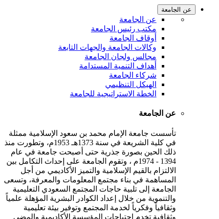
عن الجامعة
عن الجامعة
مكتب رئيس الجامعة
أوقاف الجامعة
وكالات الجامعة والجهات التابعة
مجالس ولجان الجامعة
أهداف التنمية المستدامة
شركاء الجامعة
الهيكل التنظيمي
الخطة الاستراتيجية للجامعة
عن الجامعة
تأسست جامعة الإمام محمد بن سعود الإسلامية ممثلة
في كلية الشريعة في سنة 1373هـ 1953م، وتطورت منذ
ذلك الحين بصورة جذرية حتى أصبحت جامعة في عام
1394 - 1974م ، وتقوم الجامعة على إحداث التكامل بين
الالتزام بالقيم الإسلامية والتميز الأكاديمي من أجل
المساهمة في بناء مجتمع المعلومات والمعرفة، وتسعى
الجامعة إلى تلبية حاجات المجتمع السعودي التعليمية
والتنموية من خلال إعداد الكوادر البشرية المؤهلة علمياً
وثقافياً وفكرياً لخدمة المجتمع وتوفير بيئة تعليمية
وثقافية تخدم احتياجات المؤسسة الأكاديمية والمضي