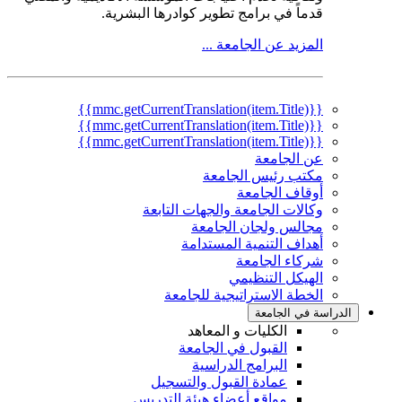
قدماً في برامج تطوير كوادرها البشرية.
المزيد عن الجامعة ...
{{mmc.getCurrentTranslation(item.Title)}}
{{mmc.getCurrentTranslation(item.Title)}}
{{mmc.getCurrentTranslation(item.Title)}}
عن الجامعة
مكتب رئيس الجامعة
أوقاف الجامعة
وكالات الجامعة والجهات التابعة
مجالس ولجان الجامعة
أهداف التنمية المستدامة
شركاء الجامعة
الهيكل التنظيمي
الخطة الاستراتيجية للجامعة
الدراسة في الجامعة
الكليات و المعاهد
القبول في الجامعة
البرامج الدراسية
عمادة القبول والتسجيل
مواقع أعضاء هيئة التدريس