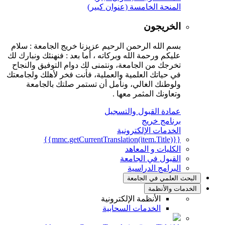
المنحة الخامسة (عنوان كبير)
الخريجون
بسم الله الرحمن الرحيم عزيزنا خريج الجامعة : سلام
عليكم ورحمة الله وبركاته ، أما بعد : فنهنئك ونبارك لك
تخرجك من الجامعة، ونتمنى لك دوام التوفيق والنجاح
في حياتك العلمية والعملية، فأنت فخر لأهلك ولجامعتك
ولوطنك الغالي، ونأمل أن تستمر صلتك بالجامعة
وتعاونك المثمر معها .
عمادة القبول والتسجيل
برنامج خريج
الخدمات الإلكترونية
{{mmc.getCurrentTranslation(item.Title)}}
الكليات و المعاهد
القبول في الجامعة
البرامج الدراسية
البحث العلمي في الجامعة
الخدمات والأنظمة
الأنظمة الإلكترونية
الخدمات السحابية