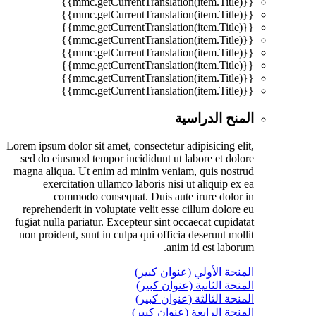
{{mmc.getCurrentTranslation(item.Title)}}
{{mmc.getCurrentTranslation(item.Title)}}
{{mmc.getCurrentTranslation(item.Title)}}
{{mmc.getCurrentTranslation(item.Title)}}
{{mmc.getCurrentTranslation(item.Title)}}
{{mmc.getCurrentTranslation(item.Title)}}
{{mmc.getCurrentTranslation(item.Title)}}
{{mmc.getCurrentTranslation(item.Title)}}
المنح الدراسية
Lorem ipsum dolor sit amet, consectetur adipisicing elit,
sed do eiusmod tempor incididunt ut labore et dolore
magna aliqua. Ut enim ad minim veniam, quis nostrud
exercitation ullamco laboris nisi ut aliquip ex ea
commodo consequat. Duis aute irure dolor in
reprehenderit in voluptate velit esse cillum dolore eu
fugiat nulla pariatur. Excepteur sint occaecat cupidatat
non proident, sunt in culpa qui officia deserunt mollit
anim id est laborum.
المنحة الأولي (عنوان كبير)
المنحة الثانية (عنوان كبير)
المنحة الثالثة (عنوان كبير)
المنحة الرابعة (عنوان كبير)