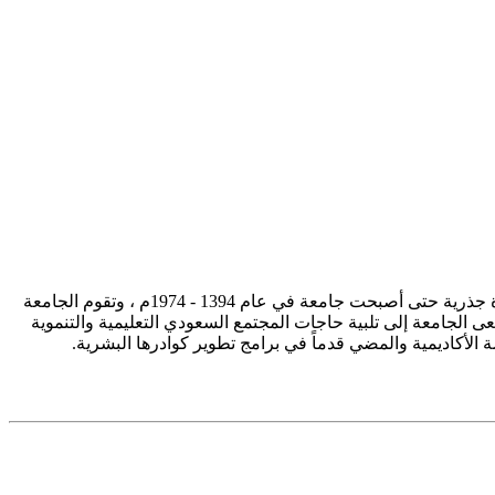
تأسست جامعة الإمام محمد بن سعود الإسلامية ممثلة في كلية الشريعة في سنة 1373هـ 1953م، وتطورت منذ ذلك الحين بصورة جذرية حتى أصبحت جامعة في عام 1394 - 1974م ، وتقوم الجامعة
ى الجامعة إلى تلبية حاجات المجتمع السعودي التعليمية والتنموية
سة الأكاديمية والمضي قدماً في برامج تطوير كوادرها البشرية.