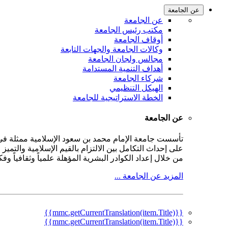
عن الجامعة
عن الجامعة
مكتب رئيس الجامعة
أوقاف الجامعة
وكالات الجامعة والجهات التابعة
مجالس ولجان الجامعة
أهداف التنمية المستدامة
شركاء الجامعة
الهيكل التنظيمي
الخطة الاستراتيجية للجامعة
عن الجامعة
على إحداث التكامل بين الالتزام بالقيم الإسلامية والتمي
من خلال إعداد الكوادر البشرية المؤهلة علمياً وثقافياً و
المزيد عن الجامعة ...
{{mmc.getCurrentTranslation(item.Title)}}
{{mmc.getCurrentTranslation(item.Title)}}