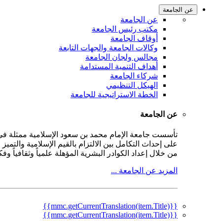
عن الجامعة
عن الجامعة
مكتب رئيس الجامعة
أوقاف الجامعة
وكالات الجامعة والجهات التابعة
مجالس ولجان الجامعة
أهداف التنمية المستدامة
شركاء الجامعة
الهيكل التنظيمي
الخطة الاستراتيجية للجامعة
عن الجامعة
على إحداث التكامل بين الالتزام بالقيم الإسلامية والتمي
من خلال إعداد الكوادر البشرية المؤهلة علمياً وثقافياً و
المزيد عن الجامعة ...
{{mmc.getCurrentTranslation(item.Title)}}
{{mmc.getCurrentTranslation(item.Title)}}