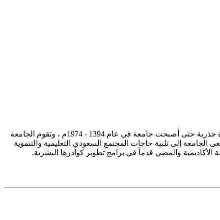
تأسست جامعة الإمام محمد بن سعود الإسلامية ممثلة في كلية الشريعة في سنة 1373هـ 1953م، وتطورت منذ ذلك الحين بصورة جذرية حتى أصبحت جامعة في عام 1394 - 1974م ، وتقوم الجامعة
ى الجامعة إلى تلبية حاجات المجتمع السعودي التعليمية والتنموية
سة الأكاديمية والمضي قدماً في برامج تطوير كوادرها البشرية.