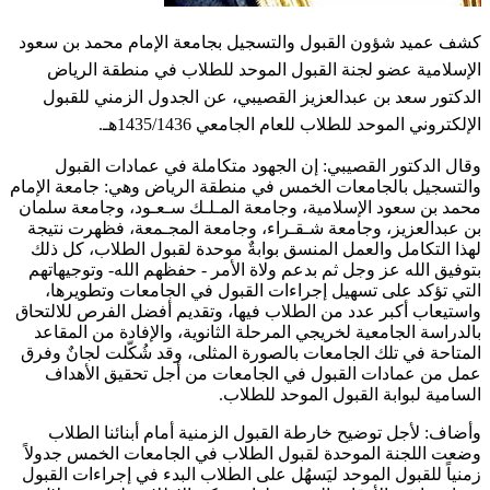
​كشف عميد شؤون القبول والتسجيل بجامعة الإمام محمد بن سعود
الإسلامية عضو لجنة القبول الموحد للطلاب في منطقة الرياض
الدكتور سعد بن عبدالعزيز القصيبي، عن الجدول الزمني للقبول
الإلكتروني الموحد للطلاب للعام الجامعي 1435/1436هـ.
وقال الدكتور القصيبي: إن الجهود متكاملة في عمادات القبول
والتسجيل بالجامعات الخمس في منطقة الرياض وهي: جامعة الإمام
محمد بن سعود الإسلامية، وجامعة المـلـك سـعـود، وجامعة سلمان
بن عبدالعزيز، وجامعة شـقـراء، وجامعة المجـمعة، فظهرت نتيجة
لهذا التكامل والعمل المنسق بوابةٌ موحدة لقبول الطلاب، كل ذلك
بتوفيق الله عز وجل ثم بدعم ولاة الأمر - حفظهم الله- وتوجيهاتهم
التي تؤكد على تسهيل إجراءات القبول في الجامعات وتطويرها،
واستيعاب أكبر عدد من الطلاب فيها، وتقديم أفضل الفرص للالتحاق
بالدراسة الجامعية لخريجي المرحلة الثانوية، والإفادة من المقاعد
المتاحة في تلك الجامعات بالصورة المثلى، وقد شُكّلت لجانٌ وفرق
عمل من عمادات القبول في الجامعات من أجل تحقيق الأهداف
السامية لبوابة القبول الموحد للطلاب.
وأضاف: لأجل توضيح خارطة القبول الزمنية أمام أبنائنا الطلاب
وضعت اللجنة الموحدة لقبول الطلاب في الجامعات الخمس جدولاً
زمنياً للقبول الموحد ليَسهُل على الطلاب البدء في إجراءات القبول