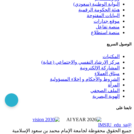
البوابة الوطنية (سعودي)
هيئة الحكومة الرقمية
البيانات المفتوحة
موقع جدارات
منصة تفاعل
منصة استطلاع
الوصول السريع
المكتبات
مركز الإرشاد النفسي والاجتماعي (عناية)
المشاركة الإلكترونية
ميثاق العملاء
الشروط والأحكام و إخلاء المسؤولية
المرآة
الملف الصحفي
الهوية البصرية
تابعنا على
@IMSIU_edu_sa
جميع الحقوق محفوظة لجامعة الإمام محمد بن سعود الإسلامية