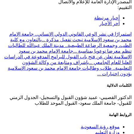
المصدر:
الإدارة العامة للإعلام والاتصال
التقييم:
أخبار مرتبطة
آخر الأخبار
استمرارًا في نشر الوعي القانوني الدولي الإنساني.. جامعة الإمام
محمد بن سعود الإسلامية تبحث تفعيل مذكرة ...
بالتعاون مع كلية
الطب، وجمعية الرضاعة الطبيعية.. مدينة الملك عبدالله للطالبات
تنظم معرضا توعويا بمناسبة ...
جامعة الإمام محمد بن سعود
الإسلامية تعلن عن فتح باب القبول للبرامج المدفوعة في الدراسات
العليا للعام الجامعي ...
بإشراف ومتابعة من وكالة الشؤون
التعليمية.. طلاب وطالبات جامعة الإمام محمد بن سعود الإسلامية
يؤدون اختبارات ...
الكلمات الدلالية
الدكتور القصيبي- عميد شؤون القبول والتسجيل- الجدول الزمني
للقبول- جامعة الملك سعود- القبول الموحد للطلاب
الروابط الهامة
موقع رؤية السعودية
وزارة التعليم