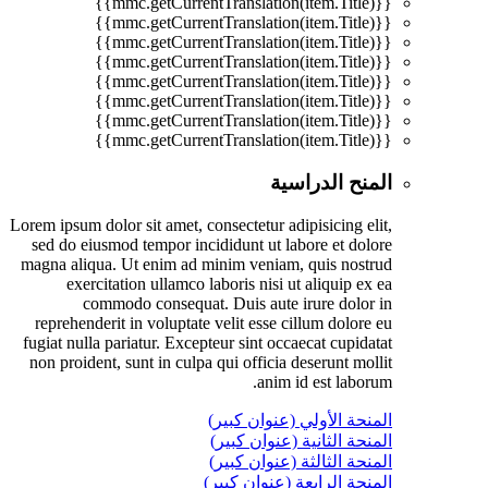
{{mmc.getCurrentTranslation(item.Title)}}
{{mmc.getCurrentTranslation(item.Title)}}
{{mmc.getCurrentTranslation(item.Title)}}
{{mmc.getCurrentTranslation(item.Title)}}
{{mmc.getCurrentTranslation(item.Title)}}
{{mmc.getCurrentTranslation(item.Title)}}
{{mmc.getCurrentTranslation(item.Title)}}
{{mmc.getCurrentTranslation(item.Title)}}
المنح الدراسية
Lorem ipsum dolor sit amet, consectetur adipisicing elit,
sed do eiusmod tempor incididunt ut labore et dolore
magna aliqua. Ut enim ad minim veniam, quis nostrud
exercitation ullamco laboris nisi ut aliquip ex ea
commodo consequat. Duis aute irure dolor in
reprehenderit in voluptate velit esse cillum dolore eu
fugiat nulla pariatur. Excepteur sint occaecat cupidatat
non proident, sunt in culpa qui officia deserunt mollit
anim id est laborum.
المنحة الأولي (عنوان كبير)
المنحة الثانية (عنوان كبير)
المنحة الثالثة (عنوان كبير)
المنحة الرابعة (عنوان كبير)