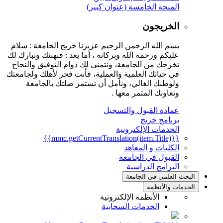
المنحة الخامسة (عنوان كبير)
الخريجون
بسم الله الرحمن الرحيم عزيزنا خريج الجامعة : سلام
عليكم ورحمة الله وبركاته ، أما بعد : فنهنئك ونبارك لك
تخرجك من الجامعة، ونتمنى لك دوام التوفيق والنجاح
في حياتك العلمية والعملية، فأنت فخر لأهلك ولجامعتك
ولوطنك الغالي، ونأمل أن تستمر صلتك بالجامعة
وتعاونك المثمر معها .
عمادة القبول والتسجيل
برنامج خريج
الخدمات الإلكترونية
{{mmc.getCurrentTranslation(item.Title)}}
الكليات و المعاهد
القبول في الجامعة
البرامج الدراسية
البحث العلمي في الجامعة
الخدمات والأنظمة
الأنظمة الإلكترونية
الخدمات السحابية