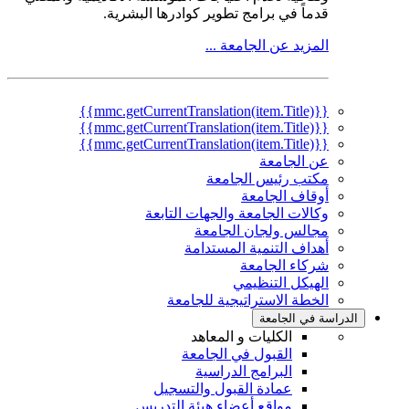
قدماً في برامج تطوير كوادرها البشرية.
المزيد عن الجامعة ...
{{mmc.getCurrentTranslation(item.Title)}}
{{mmc.getCurrentTranslation(item.Title)}}
{{mmc.getCurrentTranslation(item.Title)}}
عن الجامعة
مكتب رئيس الجامعة
أوقاف الجامعة
وكالات الجامعة والجهات التابعة
مجالس ولجان الجامعة
أهداف التنمية المستدامة
شركاء الجامعة
الهيكل التنظيمي
الخطة الاستراتيجية للجامعة
الدراسة في الجامعة
الكليات و المعاهد
القبول في الجامعة
البرامج الدراسية
عمادة القبول والتسجيل
مواقع أعضاء هيئة التدريس