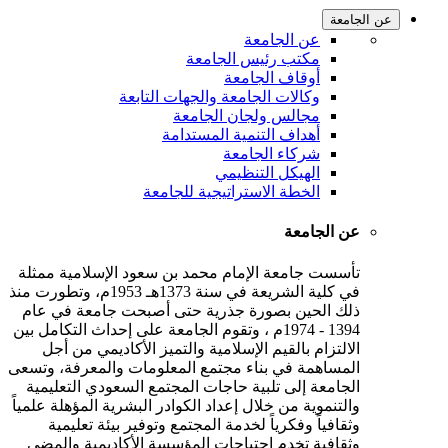
عن الجامعة
عن الجامعة
مكتب رئيس الجامعة
أوقاف الجامعة
وكالات الجامعة والجهات التابعة
مجالس ولجان الجامعة
أهداف التنمية المستدامة
شركاء الجامعة
الهيكل التنظيمي
الخطة الاستراتيجية للجامعة
عن الجامعة
تأسست جامعة الإمام محمد بن سعود الإسلامية ممثلة
في كلية الشريعة في سنة 1373هـ 1953م، وتطورت منذ
ذلك الحين بصورة جذرية حتى أصبحت جامعة في عام
1394 - 1974م ، وتقوم الجامعة على إحداث التكامل بين
الالتزام بالقيم الإسلامية والتميز الأكاديمي من أجل
المساهمة في بناء مجتمع المعلومات والمعرفة، وتسعى
الجامعة إلى تلبية حاجات المجتمع السعودي التعليمية
والتنموية من خلال إعداد الكوادر البشرية المؤهلة علمياً
وثقافياً وفكرياً لخدمة المجتمع وتوفير بيئة تعليمية
وثقافية تخدم احتياجات المؤسسة الأكاديمية والمضي