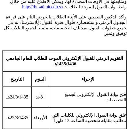
ومتابعتها في الأوقات المحددة لها، ويمكن الاطلاع عليه من خلال
رابط بوابة القبول الموحد للطلاب:
http://rbu-admit.edu.sa​
وأكد الدكتور القصيبي على الأبناء الطلاب بالحرص التام على قراءة
الجدول الزمني واستحضاره طَوال فترة القبول؛ للاسترشاد به في
جميع خطوات القبول بمختلف التخصصات، متمنياً لجميع الطلاب كل
توفيق وتميز.
التقويم الزمني للقبول الإلكتروني الموحد للطلاب للعام الجامعي
1435/1436هـ
الإجراء
اليـوم
التاريـخ
فتح بوابة القبول الإلكتروني لجميع
الأحد
24/8/1435هـ
التخصصات
غلق بوابة القبول الإلكتروني للكليات التي
الأربعاء
27/8/1435هـ
تتطلب مقابلة شخصية الساعة 12 ظهراً