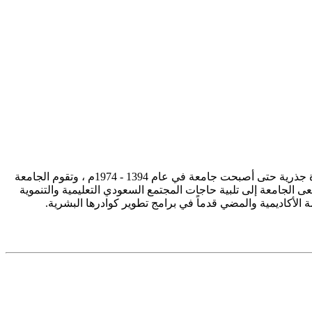
تأسست جامعة الإمام محمد بن سعود الإسلامية ممثلة في كلية الشريعة في سنة 1373هـ 1953م، وتطورت منذ ذلك الحين بصورة جذرية حتى أصبحت جامعة في عام 1394 - 1974م ، وتقوم الجامعة
ى الجامعة إلى تلبية حاجات المجتمع السعودي التعليمية والتنموية
سة الأكاديمية والمضي قدماً في برامج تطوير كوادرها البشرية.