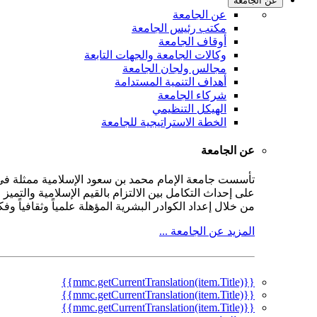
عن الجامعة
عن الجامعة
مكتب رئيس الجامعة
أوقاف الجامعة
وكالات الجامعة والجهات التابعة
مجالس ولجان الجامعة
أهداف التنمية المستدامة
شركاء الجامعة
الهيكل التنظيمي
الخطة الاستراتيجية للجامعة
عن الجامعة
على إحداث التكامل بين الالتزام بالقيم الإسلامية والتمي
من خلال إعداد الكوادر البشرية المؤهلة علمياً وثقافياً و
المزيد عن الجامعة ...
{{mmc.getCurrentTranslation(item.Title)}}
{{mmc.getCurrentTranslation(item.Title)}}
{{mmc.getCurrentTranslation(item.Title)}}