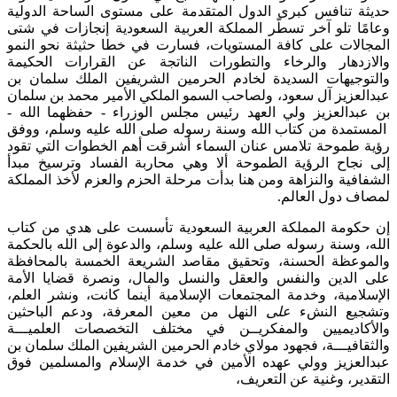
حديثة تنافس كبرى الدول المتقدمة على مستوى الساحة الدولية
وعامًا تلو آخر تسطّر المملكة العربية السعودية إنجازات في شتى
المجالات على كافة المستويات، فسارت في خطا حثيثة نحو النمو
والازدهار والرخاء والتطورات الناتجة عن القرارات الحكيمة
والتوجيهات السديدة لخادم الحرمين الشريفين الملك سلمان بن
عبدالعزيز آل سعود، ولصاحب السمو الملكي الأمير محمد بن سلمان
بن عبدالعزيز ولي العهد رئيس مجلس الوزراء - حفظهما الله -
المستمدة من كتاب الله وسنة رسوله صلى الله عليه وسلم، ووفق
رؤية طموحة تلامس عنان السماء أشرقت أهم الخطوات التي تقود
إلى نجاح الرؤية الطموحة ألا وهي محاربة الفساد وترسيخ مبدأ
الشفافية والنزاهة ومن هنا بدأت مرحلة الحزم والعزم لأخذ المملكة
لمصاف دول العالم.
إن حكومة المملكة العربية السعودية تأسست على هدي من كتاب
الله، وسنة رسوله صلى الله عليه وسلم، والدعوة إلى الله بالحكمة
والموعظة الحسنة، وتحقيق مقاصد الشريعة الخمسة بالمحافظة
على الدين والنفس والعقل والنسل والمال، ونصرة قضايا الأمة
الإسلامية، وخدمة المجتمعات الإسلامية أينما كانت، ونشر العلم،
وتشجيع النشء
على
النهل من معين المعرفة، ودعم الباحثين
والأكاديميين والمفكريــن في مختلف التخصصات العلميـــة
والثقافيـــة، فجهود مولاي خادم الحرمين الشريفين الملك سلمان بن
عبدالعزيز وولي عهده الأمين في خدمة الإسلام والمسلمين فوق
التقدير، وغنية عن التعريف،