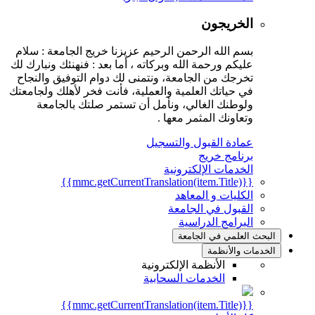
الخريجون
بسم الله الرحمن الرحيم عزيزنا خريج الجامعة : سلام
عليكم ورحمة الله وبركاته ، أما بعد : فنهنئك ونبارك لك
تخرجك من الجامعة، ونتمنى لك دوام التوفيق والنجاح
في حياتك العلمية والعملية، فأنت فخر لأهلك ولجامعتك
ولوطنك الغالي، ونأمل أن تستمر صلتك بالجامعة
وتعاونك المثمر معها .
عمادة القبول والتسجيل
برنامج خريج
الخدمات الإلكترونية
{{mmc.getCurrentTranslation(item.Title)}}
الكليات و المعاهد
القبول في الجامعة
البرامج الدراسية
البحث العلمي في الجامعة
الخدمات والأنظمة
الأنظمة الإلكترونية
الخدمات السحابية
{{mmc.getCurrentTranslation(item.Title)}}