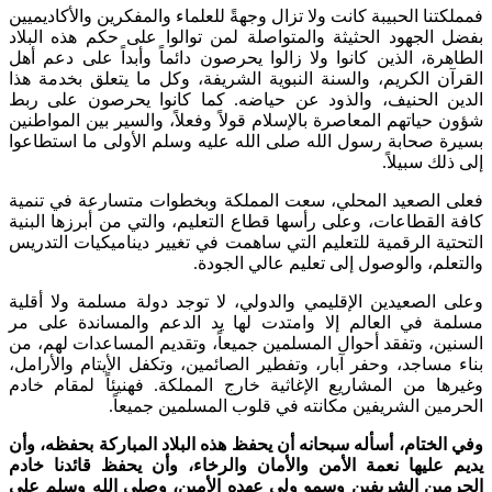
فمملكتنا الحبيبة كانت ولا تزال وجهةً للعلماء والمفكرين والأكاديميين
بفضل الجهود الحثيثة والمتواصلة لمن توالوا على حكم هذه البلاد
الطاهرة، الذين كانوا ولا زالوا يحرصون دائماً وأبداً على دعم أهل
القرآن الكريم، والسنة النبوية الشريفة، وكل ما يتعلق بخدمة هذا
الدين الحنيف، والذود عن حياضه. كما كانوا يحرصون على ربط
شؤون حياتهم المعاصرة بالإسلام قولاً وفعلاً، والسير بين المواطنين
بسيرة صحابة رسول الله صلى الله عليه وسلم الأولى ما استطاعوا
إلى ذلك سبيلاً.
فعلى الصعيد المحلي، سعت المملكة وبخطوات متسارعة في تنمية
كافة القطاعات، وعلى رأسها قطاع التعليم، والتي من أبرزها البنية
التحتية الرقمية للتعليم التي ساهمت في تغيير ديناميكيات التدريس
والتعلم، والوصول إلى تعليم عالي الجودة.
وعلى الصعيدين الإقليمي والدولي، لا توجد دولة مسلمة ولا أقلية
مسلمة في العالم إلا وامتدت لها يد الدعم والمساندة على مر
السنين، وتفقد أحوال المسلمين جميعاً، وتقديم المساعدات لهم، من
بناء مساجد، وحفر آبار، وتفطير الصائمين، وتكفل الأيتام والأرامل،
وغيرها من المشاريع الإغاثية خارج المملكة. فهنيئاً لمقام خادم
الحرمين الشريفين مكانته في قلوب المسلمين جميعاً.
وفي الختام، أسأله سبحانه أن يحفظ هذه البلاد المباركة بحفظه، وأن
يديم عليها نعمة الأمن والأمان والرخاء، وأن يحفظ قائدنا خادم
الحرمين الشريفين وسمو ولي عهده الأمين، وصلى الله وسلم على