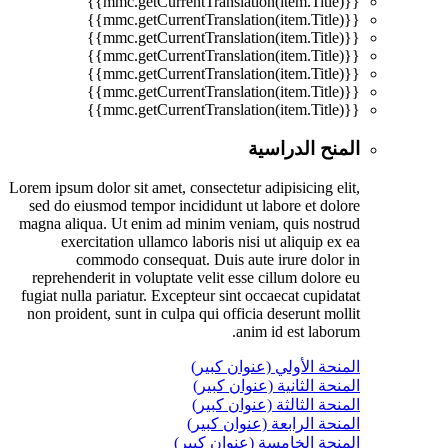
{{mmc.getCurrentTranslation(item.Title)}}
{{mmc.getCurrentTranslation(item.Title)}}
{{mmc.getCurrentTranslation(item.Title)}}
{{mmc.getCurrentTranslation(item.Title)}}
{{mmc.getCurrentTranslation(item.Title)}}
{{mmc.getCurrentTranslation(item.Title)}}
{{mmc.getCurrentTranslation(item.Title)}}
المنح الدراسية
Lorem ipsum dolor sit amet, consectetur adipisicing elit,
sed do eiusmod tempor incididunt ut labore et dolore
magna aliqua. Ut enim ad minim veniam, quis nostrud
exercitation ullamco laboris nisi ut aliquip ex ea
commodo consequat. Duis aute irure dolor in
reprehenderit in voluptate velit esse cillum dolore eu
fugiat nulla pariatur. Excepteur sint occaecat cupidatat
non proident, sunt in culpa qui officia deserunt mollit
anim id est laborum.
المنحة الأولي (عنوان كبير)
المنحة الثانية (عنوان كبير)
المنحة الثالثة (عنوان كبير)
المنحة الرابعة (عنوان كبير)
المنحة الخامسة (عنوان كبير)