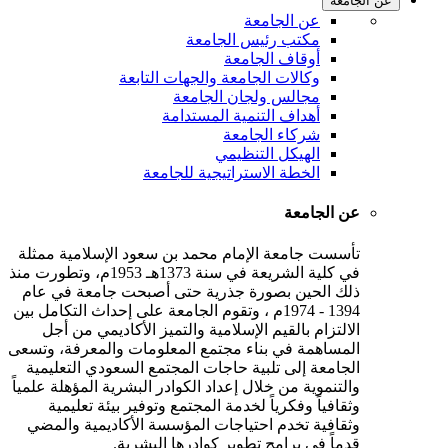
عن الجامعة
عن الجامعة
مكتب رئيس الجامعة
أوقاف الجامعة
وكالات الجامعة والجهات التابعة
مجالس ولجان الجامعة
أهداف التنمية المستدامة
شركاء الجامعة
الهيكل التنظيمي
الخطة الاستراتيجية للجامعة
عن الجامعة
تأسست جامعة الإمام محمد بن سعود الإسلامية ممثلة
في كلية الشريعة في سنة 1373هـ 1953م، وتطورت منذ
ذلك الحين بصورة جذرية حتى أصبحت جامعة في عام
1394 - 1974م ، وتقوم الجامعة على إحداث التكامل بين
الالتزام بالقيم الإسلامية والتميز الأكاديمي من أجل
المساهمة في بناء مجتمع المعلومات والمعرفة، وتسعى
الجامعة إلى تلبية حاجات المجتمع السعودي التعليمية
والتنموية من خلال إعداد الكوادر البشرية المؤهلة علمياً
وثقافياً وفكرياً لخدمة المجتمع وتوفير بيئة تعليمية
وثقافية تخدم احتياجات المؤسسة الأكاديمية والمضي
قدماً في برامج تطوير كوادرها البشرية.