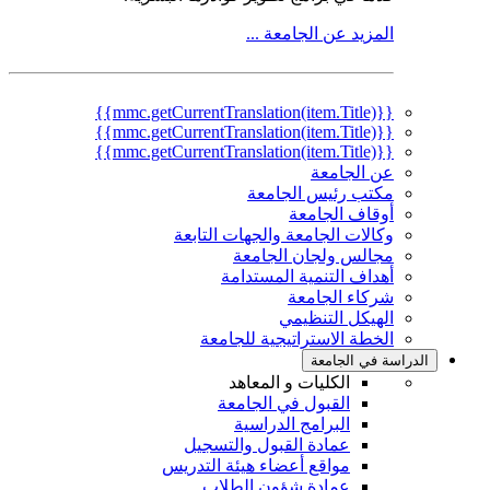
المزيد عن الجامعة ...
{{mmc.getCurrentTranslation(item.Title)}}
{{mmc.getCurrentTranslation(item.Title)}}
{{mmc.getCurrentTranslation(item.Title)}}
عن الجامعة
مكتب رئيس الجامعة
أوقاف الجامعة
وكالات الجامعة والجهات التابعة
مجالس ولجان الجامعة
أهداف التنمية المستدامة
شركاء الجامعة
الهيكل التنظيمي
الخطة الاستراتيجية للجامعة
الدراسة في الجامعة
الكليات و المعاهد
القبول في الجامعة
البرامج الدراسية
عمادة القبول والتسجيل
مواقع أعضاء هيئة التدريس
عمادة شؤون الطلاب