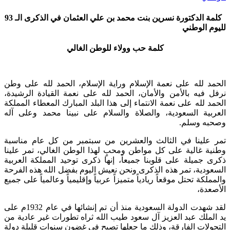
كلمة الدكتورة نسرين بنت محمد بن علي العثمان في الذكرى الـ 93
لليوم الوطني
كلمة حب وولاء للوطن الغالي
الحمد لله على نعمة الإسلام وراية الإسلام، الحمد لله على وطن
نرفل فيه بالأمن والأمان، الحمد لله على نعمة القيادة الرشيدة،
الحمد لله على نعمة الانتماء إلى هذا البلد المبارك المعطاء المملكة
العربية السعودية، والصلاة والسلام على نبينا محمد وعلى آله
وصحبه وسلم.
تمر علينا في الثالث والعشرين من سبتمبر من كل عام مناسبة
وطنية غالية على كل مواطن ومحبٍ لهذا الوطن الغالي، تمر علينا
ذكرى جميلة على قلوبنا جميعاً، إنها ذكرى توحيد المملكة العربية
السعودية، تمر هذه الذكرى ونحن نعيش اليوم بفضل الله هذه الفرحة
والمملكة تحتل موقعاً ريادياً متميزاً عربياً وإقليمياً وعالمياً على جميع
الأصعدة،
لقد شهدت الدولة السعودية منذ أن تم إنشائها في عام 1932م على
يد الملك عبد العزيز آل سعود طيب الله ثراه تطورات غير عادية من
التحولات الفارقة، وذلك ما جعلها تصبح في غضون سنوات قليلة دولة