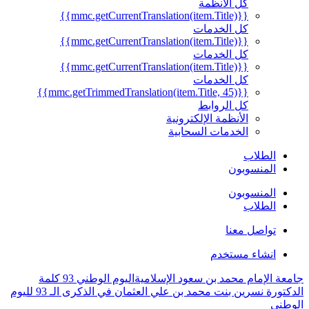
كل الأنظمة
{{mmc.getCurrentTranslation(item.Title)}}
كل الخدمات
{{mmc.getCurrentTranslation(item.Title)}}
كل الخدمات
{{mmc.getCurrentTranslation(item.Title)}}
كل الخدمات
{{mmc.getTrimmedTranslation(item.Title, 45)}}
كل الروابط
الأنظمة الإلكترونية
الخدمات السحابية
الطلاب
المنسوبون
المنسوبون
الطلاب
تواصل معنا
انشاء مستخدم
جامعة الإمام محمد بن سعود الإسلامية
اليوم الوطني 93
كلمة
الدكتورة نسرين بنت محمد بن علي العثمان في الذكرى الـ 93 لليوم
الوطني