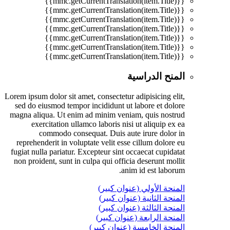
{{mmc.getCurrentTranslation(item.Title)}}
{{mmc.getCurrentTranslation(item.Title)}}
{{mmc.getCurrentTranslation(item.Title)}}
{{mmc.getCurrentTranslation(item.Title)}}
{{mmc.getCurrentTranslation(item.Title)}}
{{mmc.getCurrentTranslation(item.Title)}}
{{mmc.getCurrentTranslation(item.Title)}}
المنح الدراسية
Lorem ipsum dolor sit amet, consectetur adipisicing elit,
sed do eiusmod tempor incididunt ut labore et dolore
magna aliqua. Ut enim ad minim veniam, quis nostrud
exercitation ullamco laboris nisi ut aliquip ex ea
commodo consequat. Duis aute irure dolor in
reprehenderit in voluptate velit esse cillum dolore eu
fugiat nulla pariatur. Excepteur sint occaecat cupidatat
non proident, sunt in culpa qui officia deserunt mollit
anim id est laborum.
المنحة الأولي (عنوان كبير)
المنحة الثانية (عنوان كبير)
المنحة الثالثة (عنوان كبير)
المنحة الرابعة (عنوان كبير)
المنحة الخامسة (عنوان كبير)