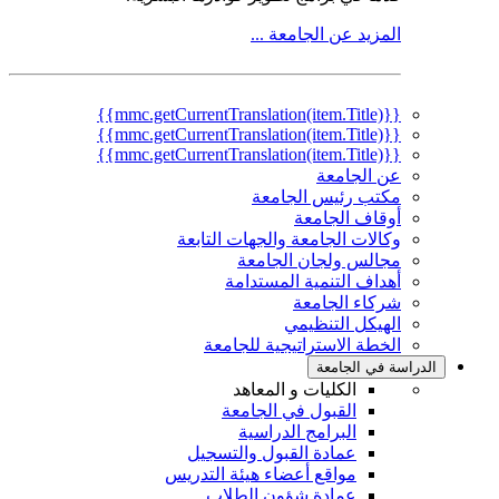
المزيد عن الجامعة ...
{{mmc.getCurrentTranslation(item.Title)}}
{{mmc.getCurrentTranslation(item.Title)}}
{{mmc.getCurrentTranslation(item.Title)}}
عن الجامعة
مكتب رئيس الجامعة
أوقاف الجامعة
وكالات الجامعة والجهات التابعة
مجالس ولجان الجامعة
أهداف التنمية المستدامة
شركاء الجامعة
الهيكل التنظيمي
الخطة الاستراتيجية للجامعة
الدراسة في الجامعة
الكليات و المعاهد
القبول في الجامعة
البرامج الدراسية
عمادة القبول والتسجيل
مواقع أعضاء هيئة التدريس
عمادة شؤون الطلاب