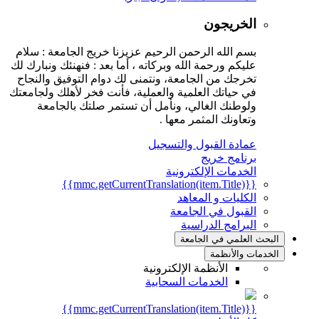
الخريجون
بسم الله الرحمن الرحيم عزيزنا خريج الجامعة : سلام
عليكم ورحمة الله وبركاته ، أما بعد : فنهنئك ونبارك لك
تخرجك من الجامعة، ونتمنى لك دوام التوفيق والنجاح
في حياتك العلمية والعملية، فأنت فخر لأهلك ولجامعتك
ولوطنك الغالي، ونأمل أن تستمر صلتك بالجامعة
وتعاونك المثمر معها .
عمادة القبول والتسجيل
برنامج خريج
الخدمات الإلكترونية
{{mmc.getCurrentTranslation(item.Title)}}
الكليات و المعاهد
القبول في الجامعة
البرامج الدراسية
البحث العلمي في الجامعة
الخدمات والأنظمة
الأنظمة الإلكترونية
الخدمات السحابية
{{mmc.getCurrentTranslation(item.Title)}}