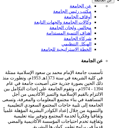
عن الجامعة
عن الجامعة
مكتب رئيس الجامعة
أوقاف الجامعة
وكالات الجامعة والجهات التابعة
مجالس ولجان الجامعة
أهداف التنمية المستدامة
شركاء الجامعة
الهيكل التنظيمي
الخطة الاستراتيجية للجامعة
عن الجامعة
تأسست جامعة الإمام محمد بن سعود الإسلامية ممثلة
في كلية الشريعة في سنة 1373هـ 1953م، وتطورت منذ
ذلك الحين بصورة جذرية حتى أصبحت جامعة في عام
1394 - 1974م ، وتقوم الجامعة على إحداث التكامل بين
الالتزام بالقيم الإسلامية والتميز الأكاديمي من أجل
المساهمة في بناء مجتمع المعلومات والمعرفة، وتسعى
الجامعة إلى تلبية حاجات المجتمع السعودي التعليمية
والتنموية من خلال إعداد الكوادر البشرية المؤهلة علمياً
وثقافياً وفكرياً لخدمة المجتمع وتوفير بيئة تعليمية
وثقافية تخدم احتياجات المؤسسة الأكاديمية والمضي
قدماً في برامج تطوير كوادرها البشرية.