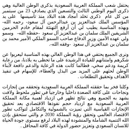
​يحتفل شعب المملكة العربية السعودية بذكرى الوطن الغالية وهي
ذكرى اليوم الوطني الثالث والتسعين الذي يصادف 23 من سبتمبر
من كل عام ذكرى تخلد أمجاد هذه البلاد منذ تأسيسها على يد
المؤسس الملك عبدالعزيز بن عبدالرحمن آل سعود- رحمه الله-
وبهذه المناسبة يطيب لي أن أرفع التهنئة لمقام خادم الحرمين
الشريفين الملك سلمان بن عبدالعزيز آل سعود -حفظه الله- وسمو
ولي عهده الأمين وزير الدفاع صاحب السمو الملكي الأمير محمد بن
سلمان بن عبدالعزيز آل سعود -وفقه الله-.
ونرى الجميع يحتفي في هذا الوطن الغالي بهذه المناسبة ليعربوا عن
شكرهم وامتنانهم للقيادة الرشيدة على ما تحظى به بلادنا، من رعاية
كريمة ودعم سخي، فطالما كانت هذه الرعاية والدعم دافعة لأبناء
الوطن لحثهم على المزيد من البذل والعطاء، للإسهام في تنفيذ
الأهداف وتحقيق التطلعات .
وكلنا فخر بما حققته المملكة العربية السعودية وتحققه من إنجازات
ونجاحات على كافة الصعدة داخلياً وخارجياً في تطور ملحوظ ولافت
يشهد به الجميع وهي نتائج تظهر في ازدياد أهمية مكانة المملكة
العربية السعودية مع ازدياد حجم نفوذها الاقتصادي بعد تحقيق
الإنجازات القياسية التي تميزت بالشمولية والتكامل لتواكب تطور
الاقتصاد العالمي وتحقق رؤية المملكة 2030 م والتي ستحقق بإذن
الله التنمية الشاملة والمنشودة لهذه البلاد لرفع مستوى جودة الحياة
للانسان السعودي وتعزيز حضور الدولة في كافة المحافل .