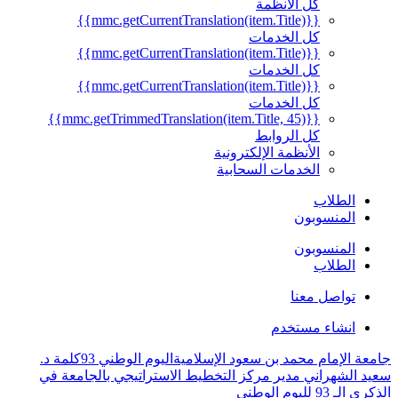
كل الأنظمة
{{mmc.getCurrentTranslation(item.Title)}}
كل الخدمات
{{mmc.getCurrentTranslation(item.Title)}}
كل الخدمات
{{mmc.getCurrentTranslation(item.Title)}}
كل الخدمات
{{mmc.getTrimmedTranslation(item.Title, 45)}}
كل الروابط
الأنظمة الإلكترونية
الخدمات السحابية
الطلاب
المنسوبون
المنسوبون
الطلاب
تواصل معنا
انشاء مستخدم
جامعة الإمام محمد بن سعود الإسلامية
اليوم الوطني 93
كلمة د.
سعيد الشهراني مدير مركز التخطيط الاستراتيجي بالجامعة​ في
الذكرى الـ 93 لليوم الوطني