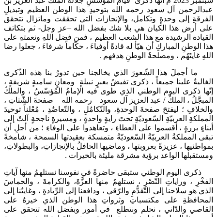
سبتمبر 2023 م انها ذكرى قيام المؤسسِ جلالة الملك عبد العزيز بن
لرحمن آل سعود رحمه الله بتوحيدِ هذا الوطن العظيم وتبديلِ
قةِ إلى وحدةٍ وتكامل، والإنجازات التي تحققت وماتزال تتحقق
أرض هذا الكيان هي بلا شك بفضل الله –عز وجل- ثم بتكاتف
ادة الرشيدة مع هذا الشعب العظيم ، فمن فضل اللهِ ونعمتهِ على
لوطنِ المباركِ أن هيّأ له قادةً أوفياءَ ، حكّاماً شرفاءَ ، جعلوا رضا
 غايتَهُم ، ومصلحةُ الوطنِ هدفهم .
جملَ هذا الشّعورَ الذي يخالجنا حين تدورُ بنا هذه الذّكرى
يةُ علينا جميعاً ، ذكرى تفيضُ بعبرٍ نبيلةٍ ومعانٍ ساميةٍ شريفةٍ ،
ا ذكرى اليوم الوطني الذي طوى فيه الإمامُ المُؤسّسُ ، والملكُ
َّلُ ، الملكُ / عبد العزيز آل سعود – رحمه الله – صفحةَ الشّتاتِ ،
افِ ؛ ليفتحَ صفحةَ الوحدةِ، والتّكامُلِ ، والتّعاضُدِ ، مُعْلناً توحيدَ
كةِ العربيّةِ السّعوديّةِ تحتَ رايةٍ واحدةٍ ، ومسيرةٍ ناجحةٍ آلتْ إلى
ءٍ بررةٍ ، أقسموا على العطاءِ ، وتعاهدوا على الوفاءِ ؛ من أجلِ أن
 المملكةُ العربيّةُ السّعوديّةُ متمسكة بعقيدتها السمحة ، شامخةً
نيها ، عزيزةً بعروبتها ، وماضيها الحافلُ بالإنجازاتِ، والبطولاتِ،
قبلها الواعد برؤية مشرقة مليئة بالخيرات .
 اليوم الوطني ستبقى حاضرةً في نفوسنا نستلهمُ منها آياتِ
رِ ، وراياتِ النّصْرِ ، نستلهمُ منها العزَّةَ، والكرامةَ ، والحماسَ
هو سلاحنا إلى التّقدُّمِ والرّقي ، ودافعنا إلى الرِّيادةِ ، وغايتُنا إلى
افظةِ على مكتسباتِ وثرواتِ هذا الوطن الذي خيرهُ على
صي والدّاني ، نحلم ونتطلع في أمور وبفضل الله تتحقق على