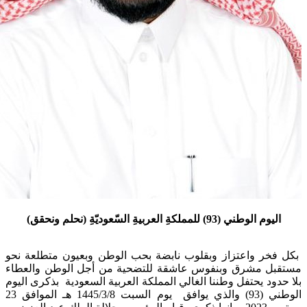
اليوم الوطني (93) للمملكةِ العربيةِ السّعوديّةِ (نحلم ونحقق)
فخر واعتزاز وبقلوب نابضة بحب الوطن وبعيون متطلعة نحو
بل مشرق وبنفوس عاشقة للتضحية من أجل الوطن والعطاء
حدود يحتفل وطننا الغالي المملكة العربية السعودية بذكرى اليوم
الوطني (93) والذي يوافق يوم السبت 1445/3/8 هـ الموافق 23