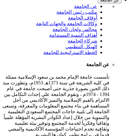
عن الجامعة
عن الجامعة
مكتب رئيس الجامعة
أوقاف الجامعة
وكالات الجامعة والجهات التابعة
مجالس ولجان الجامعة
أهداف التنمية المستدامة
شركاء الجامعة
الهيكل التنظيمي
الخطة الاستراتيجية للجامعة
عن الجامعة
تأسست جامعة الإمام محمد بن سعود الإسلامية ممثلة
في كلية الشريعة في سنة 1373هـ 1953م، وتطورت منذ
ذلك الحين بصورة جذرية حتى أصبحت جامعة في عام
1394 - 1974م ، وتقوم الجامعة على إحداث التكامل بين
الالتزام بالقيم الإسلامية والتميز الأكاديمي من أجل
المساهمة في بناء مجتمع المعلومات والمعرفة، وتسعى
الجامعة إلى تلبية حاجات المجتمع السعودي التعليمية
والتنموية من خلال إعداد الكوادر البشرية المؤهلة علمياً
وثقافياً وفكرياً لخدمة المجتمع وتوفير بيئة تعليمية
وثقافية تخدم احتياجات المؤسسة الأكاديمية والمضي
قدماً في برامج تطوير كوادرها البشرية.