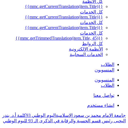
كل الأنظمة
{{mmc.getCurrentTranslation(item.Title)}}
كل الخدمات
{{mmc.getCurrentTranslation(item.Title)}}
كل الخدمات
{{mmc.getCurrentTranslation(item.Title)}}
كل الخدمات
{{mmc.getTrimmedTranslation(item.Title, 45)}}
كل الروابط
الأنظمة الإلكترونية
الخدمات السحابية
الطلاب
المنسوبون
المنسوبون
الطلاب
تواصل معنا
انشاء مستخدم
ة الإمام محمد بن سعود الإسلامية
اليوم الوطني 93
كلمة أ.د. بندر
ى رئيس قسم الحسبة والرقابة في الذكرى الـ 93 لليوم الوطني