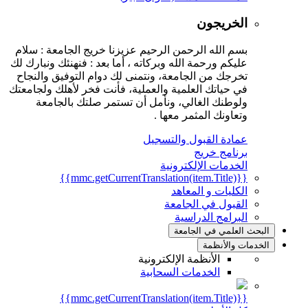
الخريجون
بسم الله الرحمن الرحيم عزيزنا خريج الجامعة : سلام
عليكم ورحمة الله وبركاته ، أما بعد : فنهنئك ونبارك لك
تخرجك من الجامعة، ونتمنى لك دوام التوفيق والنجاح
في حياتك العلمية والعملية، فأنت فخر لأهلك ولجامعتك
ولوطنك الغالي، ونأمل أن تستمر صلتك بالجامعة
وتعاونك المثمر معها .
عمادة القبول والتسجيل
برنامج خريج
الخدمات الإلكترونية
{{mmc.getCurrentTranslation(item.Title)}}
الكليات و المعاهد
القبول في الجامعة
البرامج الدراسية
البحث العلمي في الجامعة
الخدمات والأنظمة
الأنظمة الإلكترونية
الخدمات السحابية
{{mmc.getCurrentTranslation(item.Title)}}