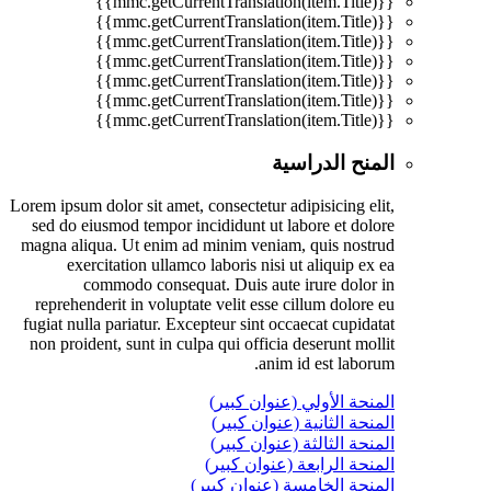
{{mmc.getCurrentTranslation(item.Title)}}
{{mmc.getCurrentTranslation(item.Title)}}
{{mmc.getCurrentTranslation(item.Title)}}
{{mmc.getCurrentTranslation(item.Title)}}
{{mmc.getCurrentTranslation(item.Title)}}
{{mmc.getCurrentTranslation(item.Title)}}
{{mmc.getCurrentTranslation(item.Title)}}
المنح الدراسية
Lorem ipsum dolor sit amet, consectetur adipisicing elit,
sed do eiusmod tempor incididunt ut labore et dolore
magna aliqua. Ut enim ad minim veniam, quis nostrud
exercitation ullamco laboris nisi ut aliquip ex ea
commodo consequat. Duis aute irure dolor in
reprehenderit in voluptate velit esse cillum dolore eu
fugiat nulla pariatur. Excepteur sint occaecat cupidatat
non proident, sunt in culpa qui officia deserunt mollit
anim id est laborum.
المنحة الأولي (عنوان كبير)
المنحة الثانية (عنوان كبير)
المنحة الثالثة (عنوان كبير)
المنحة الرابعة (عنوان كبير)
المنحة الخامسة (عنوان كبير)