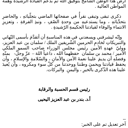
هذا الوطن الشامخ بتوفيق الله ثم بدعم القيادة الرشيدة وهمة
اطن العالية .
 تبقى وتبقى نقرأُ في صفحاتها الماضي بتجلّياتهِ ، والحاضرِ
ِّياتهِ ، وما يستدعيهِ من وحدةِ الصّفِ ، ونبذِ الفرقةِ ، وتعزيزِ
ماء والوفاء لقيادتنا الحكيمةِ الرّشيدةِ .
ه ليشرفني ويسعدني في هذه المناسبةِ أن أتقدَّمَ بأسمى التّهاني
بريكاتِ لخادمِ الحرمينِ الشّريفين الملك / سلمان بن عبد العزيز،
ّ عهدهِ الأمين رئيس مجلس الوزراء صاحب السمو الملكي
ير / محمد بن سلمان حفظهما الله ، داعياً اللهَ – عزّ وجلَّ- بمنّهِ
ِ أن يديمَ علينا نعمةَ الأمن والأمانِ ، والسّلامةِ والإسلامِ ، وأن
 قيادتنا ويحميَ وطننا ووحدتنا من كلّ سوء ومكروه ، وأن يُعيدَ
 هذه الذّكرى بالخيرِ ، واليمنِ والبركات.
رئيس قسم الحسبة والرقابة
أ.د. بندر بن عبد العزيز اليحيى
تعديل تم على الخبر: