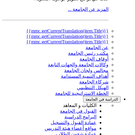
المزيد عن الجامعة ...
{{mmc.getCurrentTranslation(item.Title)}}
{{mmc.getCurrentTranslation(item.Title)}}
{{mmc.getCurrentTranslation(item.Title)}}
عن الجامعة
مكتب رئيس الجامعة
أوقاف الجامعة
وكالات الجامعة والجهات التابعة
مجالس ولجان الجامعة
أهداف التنمية المستدامة
شركاء الجامعة
الهيكل التنظيمي
الخطة الاستراتيجية للجامعة
الدراسة في الجامعة
الكليات و المعاهد
القبول في الجامعة
البرامج الدراسية
عمادة القبول والتسجيل
مواقع أعضاء هيئة التدريس
عمادة شؤون الطلاب