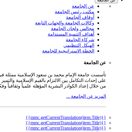
عن الجامعة
عن الجامعة
مكتب رئيس الجامعة
أوقاف الجامعة
وكالات الجامعة والجهات التابعة
مجالس ولجان الجامعة
أهداف التنمية المستدامة
شركاء الجامعة
الهيكل التنظيمي
الخطة الاستراتيجية للجامعة
عن الجامعة
على إحداث التكامل بين الالتزام بالقيم الإسلامية والتمي
من خلال إعداد الكوادر البشرية المؤهلة علمياً وثقافياً و
المزيد عن الجامعة ...
{{mmc.getCurrentTranslation(item.Title)}}
{{mmc.getCurrentTranslation(item.Title)}}
{{mmc.getCurrentTranslation(item.Title)}}