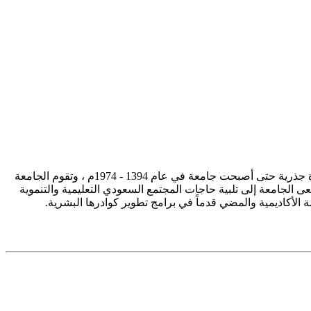
تأسست جامعة الإمام محمد بن سعود الإسلامية ممثلة في كلية الشريعة في سنة 1373هـ 1953م، وتطورت منذ ذلك الحين بصورة جذرية حتى أصبحت جامعة في عام 1394 - 1974م ، وتقوم الجامعة
ى الجامعة إلى تلبية حاجات المجتمع السعودي التعليمية والتنموية
سة الأكاديمية والمضي قدماً في برامج تطوير كوادرها البشرية.