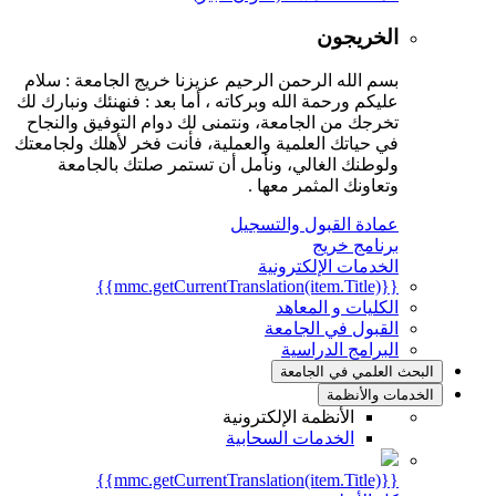
الخريجون
بسم الله الرحمن الرحيم عزيزنا خريج الجامعة : سلام
عليكم ورحمة الله وبركاته ، أما بعد : فنهنئك ونبارك لك
تخرجك من الجامعة، ونتمنى لك دوام التوفيق والنجاح
في حياتك العلمية والعملية، فأنت فخر لأهلك ولجامعتك
ولوطنك الغالي، ونأمل أن تستمر صلتك بالجامعة
وتعاونك المثمر معها .
عمادة القبول والتسجيل
برنامج خريج
الخدمات الإلكترونية
{{mmc.getCurrentTranslation(item.Title)}}
الكليات و المعاهد
القبول في الجامعة
البرامج الدراسية
البحث العلمي في الجامعة
الخدمات والأنظمة
الأنظمة الإلكترونية
الخدمات السحابية
{{mmc.getCurrentTranslation(item.Title)}}