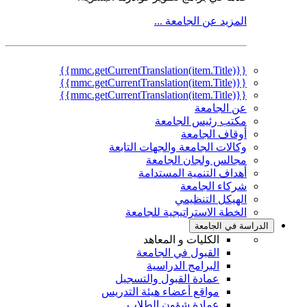
المزيد عن الجامعة ...
{{mmc.getCurrentTranslation(item.Title)}}
{{mmc.getCurrentTranslation(item.Title)}}
{{mmc.getCurrentTranslation(item.Title)}}
عن الجامعة
مكتب رئيس الجامعة
أوقاف الجامعة
وكالات الجامعة والجهات التابعة
مجالس ولجان الجامعة
أهداف التنمية المستدامة
شركاء الجامعة
الهيكل التنظيمي
الخطة الاستراتيجية للجامعة
الدراسة في الجامعة
الكليات و المعاهد
القبول في الجامعة
البرامج الدراسية
عمادة القبول والتسجيل
مواقع أعضاء هيئة التدريس
عمادة شؤون الطلاب