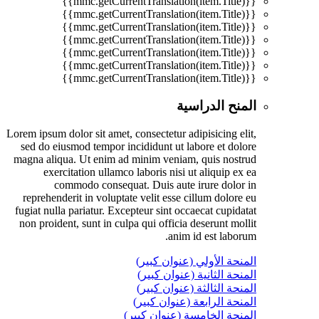
{{mmc.getCurrentTranslation(item.Title)}}
{{mmc.getCurrentTranslation(item.Title)}}
{{mmc.getCurrentTranslation(item.Title)}}
{{mmc.getCurrentTranslation(item.Title)}}
{{mmc.getCurrentTranslation(item.Title)}}
{{mmc.getCurrentTranslation(item.Title)}}
{{mmc.getCurrentTranslation(item.Title)}}
المنح الدراسية
Lorem ipsum dolor sit amet, consectetur adipisicing elit,
sed do eiusmod tempor incididunt ut labore et dolore
magna aliqua. Ut enim ad minim veniam, quis nostrud
exercitation ullamco laboris nisi ut aliquip ex ea
commodo consequat. Duis aute irure dolor in
reprehenderit in voluptate velit esse cillum dolore eu
fugiat nulla pariatur. Excepteur sint occaecat cupidatat
non proident, sunt in culpa qui officia deserunt mollit
anim id est laborum.
المنحة الأولي (عنوان كبير)
المنحة الثانية (عنوان كبير)
المنحة الثالثة (عنوان كبير)
المنحة الرابعة (عنوان كبير)
المنحة الخامسة (عنوان كبير)