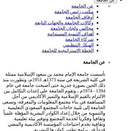
عن الجامعة
عن الجامعة
مكتب رئيس الجامعة
أوقاف الجامعة
وكالات الجامعة والجهات التابعة
مجالس ولجان الجامعة
أهداف التنمية المستدامة
شركاء الجامعة
الهيكل التنظيمي
الخطة الاستراتيجية للجامعة
عن الجامعة
تأسست جامعة الإمام محمد بن سعود الإسلامية ممثلة
في كلية الشريعة في سنة 1373هـ 1953م، وتطورت منذ
ذلك الحين بصورة جذرية حتى أصبحت جامعة في عام
1394 - 1974م ، وتقوم الجامعة على إحداث التكامل بين
الالتزام بالقيم الإسلامية والتميز الأكاديمي من أجل
المساهمة في بناء مجتمع المعلومات والمعرفة، وتسعى
الجامعة إلى تلبية حاجات المجتمع السعودي التعليمية
والتنموية من خلال إعداد الكوادر البشرية المؤهلة علمياً
وثقافياً وفكرياً لخدمة المجتمع وتوفير بيئة تعليمية
وثقافية تخدم احتياجات المؤسسة الأكاديمية والمضي
قدماً في برامج تطوير كوادرها البشرية.