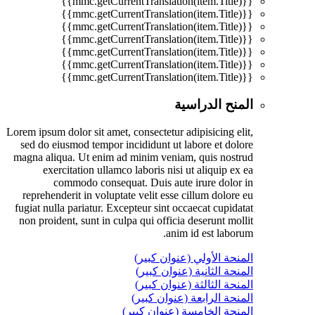
{{mmc.getCurrentTranslation(item.Title)}}
{{mmc.getCurrentTranslation(item.Title)}}
{{mmc.getCurrentTranslation(item.Title)}}
{{mmc.getCurrentTranslation(item.Title)}}
{{mmc.getCurrentTranslation(item.Title)}}
{{mmc.getCurrentTranslation(item.Title)}}
{{mmc.getCurrentTranslation(item.Title)}}
المنح الدراسية
Lorem ipsum dolor sit amet, consectetur adipisicing elit,
sed do eiusmod tempor incididunt ut labore et dolore
magna aliqua. Ut enim ad minim veniam, quis nostrud
exercitation ullamco laboris nisi ut aliquip ex ea
commodo consequat. Duis aute irure dolor in
reprehenderit in voluptate velit esse cillum dolore eu
fugiat nulla pariatur. Excepteur sint occaecat cupidatat
non proident, sunt in culpa qui officia deserunt mollit
anim id est laborum.
المنحة الأولي (عنوان كبير)
المنحة الثانية (عنوان كبير)
المنحة الثالثة (عنوان كبير)
المنحة الرابعة (عنوان كبير)
المنحة الخامسة (عنوان كبير)