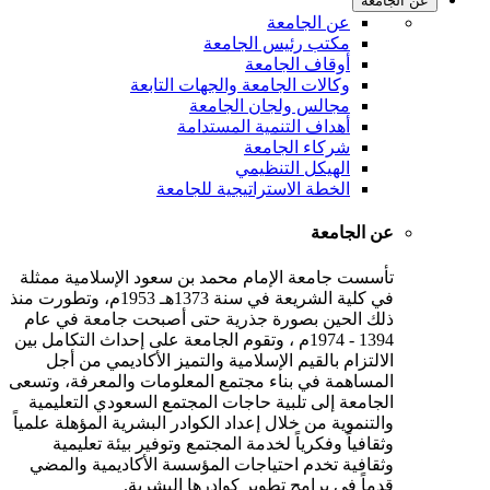
عن الجامعة
عن الجامعة
مكتب رئيس الجامعة
أوقاف الجامعة
وكالات الجامعة والجهات التابعة
مجالس ولجان الجامعة
أهداف التنمية المستدامة
شركاء الجامعة
الهيكل التنظيمي
الخطة الاستراتيجية للجامعة
عن الجامعة
تأسست جامعة الإمام محمد بن سعود الإسلامية ممثلة
في كلية الشريعة في سنة 1373هـ 1953م، وتطورت منذ
ذلك الحين بصورة جذرية حتى أصبحت جامعة في عام
1394 - 1974م ، وتقوم الجامعة على إحداث التكامل بين
الالتزام بالقيم الإسلامية والتميز الأكاديمي من أجل
المساهمة في بناء مجتمع المعلومات والمعرفة، وتسعى
الجامعة إلى تلبية حاجات المجتمع السعودي التعليمية
والتنموية من خلال إعداد الكوادر البشرية المؤهلة علمياً
وثقافياً وفكرياً لخدمة المجتمع وتوفير بيئة تعليمية
وثقافية تخدم احتياجات المؤسسة الأكاديمية والمضي
قدماً في برامج تطوير كوادرها البشرية.