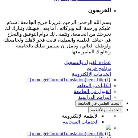
الخريجون
بسم الله الرحمن الرحيم عزيزنا خريج الجامعة : سلام
عليكم ورحمة الله وبركاته ، أما بعد : فنهنئك ونبارك لك
تخرجك من الجامعة، ونتمنى لك دوام التوفيق والنجاح
في حياتك العلمية والعملية، فأنت فخر لأهلك ولجامعتك
ولوطنك الغالي، ونأمل أن تستمر صلتك بالجامعة
وتعاونك المثمر معها .
عمادة القبول والتسجيل
برنامج خريج
الخدمات الإلكترونية
{{mmc.getCurrentTranslation(item.Title)}}
الكليات و المعاهد
القبول في الجامعة
البرامج الدراسية
البحث العلمي في الجامعة
الخدمات والأنظمة
الأنظمة الإلكترونية
الخدمات السحابية
{{mmc.getCurrentTranslation(item.Title)}}