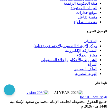
هيئة الحكومة الرقمية
البيانات المفتوحة
موقع جدارات
منصة تفاعل
منصة استطلاع
الوصول السريع
المكتبات
مركز الإرشاد النفسي والاجتماعي (عناية)
المشاركة الإلكترونية
ميثاق العملاء
الشروط والأحكام و إخلاء المسؤولية
المرآة
الملف الصحفي
الهوية البصرية
تابعنا على
@IMSIU_edu_sa
جميع الحقوق محفوظة لجامعة الإمام محمد بن سعود الإسلامية
1448 هـ -
2026 م