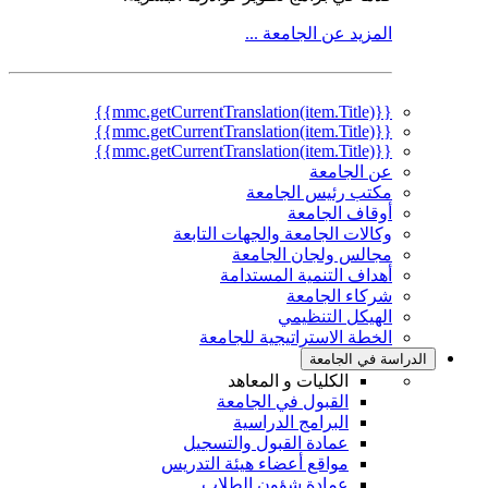
المزيد عن الجامعة ...
{{mmc.getCurrentTranslation(item.Title)}}
{{mmc.getCurrentTranslation(item.Title)}}
{{mmc.getCurrentTranslation(item.Title)}}
عن الجامعة
مكتب رئيس الجامعة
أوقاف الجامعة
وكالات الجامعة والجهات التابعة
مجالس ولجان الجامعة
أهداف التنمية المستدامة
شركاء الجامعة
الهيكل التنظيمي
الخطة الاستراتيجية للجامعة
الدراسة في الجامعة
الكليات و المعاهد
القبول في الجامعة
البرامج الدراسية
عمادة القبول والتسجيل
مواقع أعضاء هيئة التدريس
عمادة شؤون الطلاب