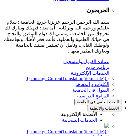
الخريجون
بسم الله الرحمن الرحيم عزيزنا خريج الجامعة : سلام
عليكم ورحمة الله وبركاته ، أما بعد : فنهنئك ونبارك لك
تخرجك من الجامعة، ونتمنى لك دوام التوفيق والنجاح
في حياتك العلمية والعملية، فأنت فخر لأهلك ولجامعتك
ولوطنك الغالي، ونأمل أن تستمر صلتك بالجامعة
وتعاونك المثمر معها .
عمادة القبول والتسجيل
برنامج خريج
الخدمات الإلكترونية
{{mmc.getCurrentTranslation(item.Title)}}
الكليات و المعاهد
القبول في الجامعة
البرامج الدراسية
البحث العلمي في الجامعة
الخدمات والأنظمة
الأنظمة الإلكترونية
الخدمات السحابية
{{mmc.getCurrentTranslation(item.Title)}}