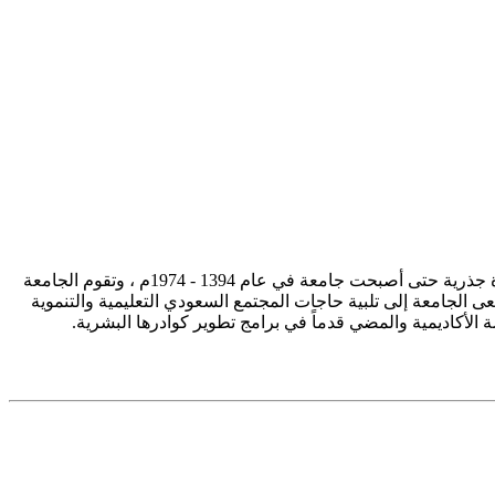
تأسست جامعة الإمام محمد بن سعود الإسلامية ممثلة في كلية الشريعة في سنة 1373هـ 1953م، وتطورت منذ ذلك الحين بصورة جذرية حتى أصبحت جامعة في عام 1394 - 1974م ، وتقوم الجامعة
ى الجامعة إلى تلبية حاجات المجتمع السعودي التعليمية والتنموية
سة الأكاديمية والمضي قدماً في برامج تطوير كوادرها البشرية.