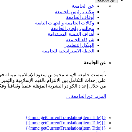
عن الجامعة
عن الجامعة
مكتب رئيس الجامعة
أوقاف الجامعة
وكالات الجامعة والجهات التابعة
مجالس ولجان الجامعة
أهداف التنمية المستدامة
شركاء الجامعة
الهيكل التنظيمي
الخطة الاستراتيجية للجامعة
عن الجامعة
على إحداث التكامل بين الالتزام بالقيم الإسلامية والتمي
من خلال إعداد الكوادر البشرية المؤهلة علمياً وثقافياً و
المزيد عن الجامعة ...
{{mmc.getCurrentTranslation(item.Title)}}
{{mmc.getCurrentTranslation(item.Title)}}
{{mmc.getCurrentTranslation(item.Title)}}