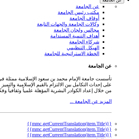
عن الجامعة
عن الجامعة
مكتب رئيس الجامعة
أوقاف الجامعة
وكالات الجامعة والجهات التابعة
مجالس ولجان الجامعة
أهداف التنمية المستدامة
شركاء الجامعة
الهيكل التنظيمي
الخطة الاستراتيجية للجامعة
عن الجامعة
على إحداث التكامل بين الالتزام بالقيم الإسلامية والتمي
من خلال إعداد الكوادر البشرية المؤهلة علمياً وثقافياً و
المزيد عن الجامعة ...
{{mmc.getCurrentTranslation(item.Title)}}
{{mmc.getCurrentTranslation(item.Title)}}
{{mmc.getCurrentTranslation(item.Title)}}